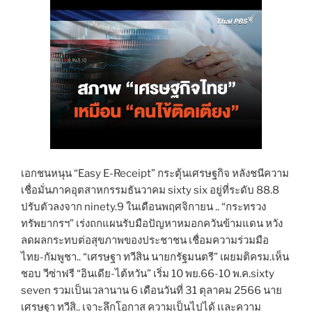
เอกชนหนุน “Easy E-Receipt” กระตุ้นเศรษฐกิจ หลังชนีความ
เชื่อมั่นภาคอุตสาหกรรมธันวาคม sixty six อยู่ที่ระดับ 88.8
ปรับตัวลงจาก ninety.9 ในเดือนพฤศจิกายน .. “กระทรวง
ทรัพยากรฯ” เร่งถกแผนรับมือปัญหาหมอกควันข้ามแดน หวัง
ลดผลกระทบต่อสุขภาพของประชาชน เชื่อมความร่วมมือ
ไทย-กัมพูชา.. “เศรษฐา ทวีสิน นายกรัฐมนตรี” เผยมติครม.เห็น
ชอบ วีซ่าฟรี “อินเดีย-ไต้หวัน” เริ่ม 10 พย.66-10 พ.ค.sixty
seven รวมเป็นเวลานาน 6 เดือนวันที่ 31 ตุลาคม 2566 นาย
เศรษฐา ทวีสิ.. เจาะลึกโอกาส ความเป็นไปได้ เเละความ