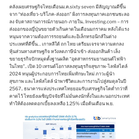
คลังเผยเศรษฐกิจไทยเดือนม.ค.sixty seven มีสัญญาณดีขึ้น
จาก “ท่องเที่ยว-บริโภค-ส่งออก” ฝั่งการลงทุนภาคเอกชนชะลอ
ลง จับตาสถานการณ์ภายนอก-ภายใน.. Investing.com – การ
ส่งออกของญี่ปุ่นขยายตัวเกินคาดในเดือนมกราคม หลังได้แรง
หนุนจากความต้องการรถยนต์และอิเล็กทรอนิกส์ในต่าง
ประเทศที่ดีขึ้น… เกาหลีใต้ ถก ไทย เตรียมเจรจาความตกลง
หุ้นส่วนทางเศรษฐกิจ หวังลดภาษีนำเข้า-ส่งออกสินค้า เล็ง
ขยายธุรกิจปักหมุดตั้งฐานผลิต “อุตสาหกรรมยานยนต์ไฟฟ้า
ในไทย”.. เปิด 10 เทรนด์โอกาสลงทุนธุรกิจสุขภาพ-ไลฟ์สไตล์
2024 หนุนผู้ประกอบการไทยเพิ่มทักษะใหม่ ภาวะผู้นำ
สุขภาพ และไลฟ์สไตล์ นำพาชีวิตและการงานไปสู่สมดุลในปี
2567.. ธนาคารแห่งประเทศไทยยอมรับเศรษฐกิจโตต่ำกว่าที่
คาดไว้ ไทยยังเผชิญปัจจัยที่ไม่มั่นคงนักทั้งในและนอกประเทศ
ทำให้ต้องลดดอกเบี้ยลงเหลือ 1.25% เมื่อต้นเดือน พ.ย.