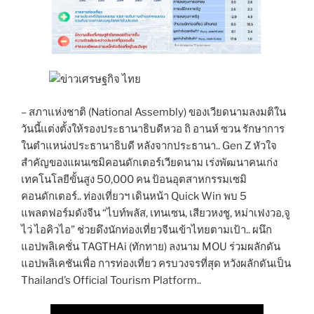
– สภาแห่งชาติ (National Assembly) ของเวียดนามลงมติใน
วันนี้แต่งตั้งให้รองประธานาธิบดีหวอ ถิ อานห์ ซวน รักษาการ
ในตำแหน่งประธานาธิบดี หลังจากประธานา.. Gen Z หัวใจ
สำคัญของแผนเซมิคอนดักเตอร์เวียดนาม เร่งพัฒนาคนเก่ง
เทคโนโลยีขั้นสูง 50,000 คน ป้อนอุตสาหกรรมเซมิ
คอนดักเตอร์.. ท่องเที่ยวฯ เดินหน้า Quick Win พบ 5
แพลตฟอร์มดังจีน “ไบท์พลัส, เทนเซน, เสียวหงชู, หม่าเฟงวอ,จู
ไว่ ไอคิวไอ” ช่วยดึงนักท่องเที่ยวจีนเข้าไทยตามเป้า.. ผนึก
แอปพลิเคชั่น TAGTHAi (ทักทาย) ลงนาม MOU ร่วมผลักดัน
แอปพลิเคชันเพื่อ การท่องเที่ยว ครบวงจรที่สุด หวังผลักดันเป็น
Thailand’s Official Tourism Platform..