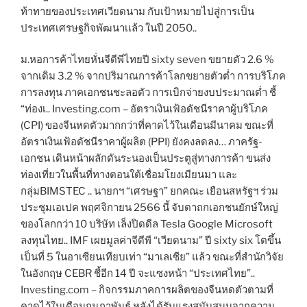
ท้าทายของประเทศเวียดนาม กับเป้าหมายไปสู่การเป็น
ประเทศเศรษฐกิจพัฒนาเเล้ว ในปี 2050..
ม.หอการค้าไทยหั่นจีดีพีไทยปี sixty seven ขยายตัว 2.6 %
จากเดิม 3.2 % จากปริมาณการค้าโลกขยายตัวต่ำ การบริโภค
การลงทุน ภาคเอกชนชะลอตัว การเบิกจ่ายงบประมาณต่ำ ชี้
“ท่องเ.. Investing.com – อัตราเงินเฟ้อดัชนีราคาผู้บริโภค
(CPI) ของจีนหดตัวมากกว่าที่คาดไว้ในเดือนมีนาคม ขณะที่
อัตราเงินเฟ้อดัชนีราคาผู้ผลิต (PPI) ยังคงลดลง… ภาครัฐ-
เอกชน เดินหน้าผลักดันระนองเป็นประตูสู่ทางการค้า ขนส่ง
ท่องเที่ยวในพื้นที่ทางตอนใต้เชื่อมโยงเมียนมา และ
กลุ่มBIMSTEC .. นายกฯ “เศรษฐา” ยกคณะ เยือนสหรัฐฯ ร่วม
ประชุมเอเปค พฤศจิกายน 2566 นี้ จับตาถกเอกชนยักษ์ใหญ่
ของโลกกว่า 10 บริษัท เล็งปิดดีล Tesla Google Microsoft
ลงทุนไทย.. IMF เผยมูลค่าจีดีพี “เวียดนาม” ปี sixty six โตขึ้น
เป็นที่ 5 ในอาเซียนเทียบเท่า “มาเลเซีย” แล้ว ขณะที่สำนักวิจัย
ในอังกฤษ CEBR ชี้อีก 14 ปี จะแซงหน้า “ประเทศไทย”..
Investing.com – กิจกรรมภาคการผลิตของจีนหดตัวตามที่
คาดไว้ในเดือนกุมภาพันธ์ หลังได้รับแรงสนับสนุนจากความ