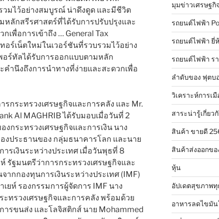
มุมข่าวเศรษฐกิ
รวมไว้อย่างสมบูรณ์ น่าดึงดูด และมีชีวิต
หลักสรีรศาสตร์ที่ได้รับการปรับปรุงและ
รถยนต์ไฟฟ้า Po
กเพื่อการเข้าถึง … General Tax
รถยนต์ไฟฟ้า ยี่
เทอร์เน็ตใหม่ในเวอร์ชันที่รวบรวมไว้อย่าง
า พอร์ทัลได้รับการออกแบบตามหลัก
รถยนต์ไฟฟ้า ร
และคำนึงถึงการนำทางที่ง่ายและสะดวกเพื่อ
ลำดับของ ฟุตบอ
วิเคราะห์การเมื
การกระทรวงเศรษฐกิจและการคลัง และ Mr.
สาระน่ารู้เกี่ยวก
nk Al MAGHRIB ได้รับมอบเมื่อวันที่ 2
่ของกระทรวงเศรษฐกิจและการเงิน นาง
สินค้า ขายดี 2
ะรองประธานของ กลุ่มธนาคารโลก และนาย
สินค้าส่งออกขอ
เงินระหว่างประเทศ เมื่อวันพุธที่ 8
าห์ รัฐมนตรีว่าการกระทรวงเศรษฐกิจและ
หุ้น
ทนจากกองทุนการเงินระหว่างประเทศ (IMF)
เยห์ รองกรรมการผู้จัดการ IMF นาง
อัปเดตสุขภาพทุ
ระทรวงเศรษฐกิจและการคลัง พร้อมด้วย
อาหารลดไขมัน
์ การขนส่ง และโลจิสติกส์ นาย Mohammed