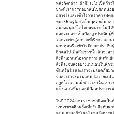
หลังดังกล่าว (ถ้ามี) จะไม่เป็นก
บางทีเราควรถอยกลับไปสักหน่อยดู
อย่างไรและเข้าใจว่าเราควรพัฒ
ของ Google ซึ่งเป็นบุคคลอื่นกล่
สมองมนุษย์ได้โดยตรงภายในปี 20
และจะกลายเป็นปัญญาประดิษฐ์ที่เ
โลกจะเข้าสู่สภาวะที่เรียกว่าเ
ควบคุมหรือเข้าใจปัญญาประดิษฐ์ท
อีกต่อไป เมื่อถึงเวลานั้น ฉันจะอาย
สิ่งนี้ นอกเหนือจากความสัมพันธ์
สิ่งนี้จะจบลงอย่างแน่นอนในสักวั
ขึ้นหรือไม่ และเราจะปลอดภัยมากขึ้น
จบลง เราจะพรมแดน ไม่ว่าจะเป็
อยู่ที่ใดก็ตามเมื่อถึงเวลานั้น เ
แข็งแกร่งขึ้น และมีป้อมปราการ
ในปี 2024 สหประชาชาติจะเป็
นานาชาติอีกครั้งเพื่อรับมือกับคว
หนุนเศรษฐกิจโลก ไปจนถึงการส