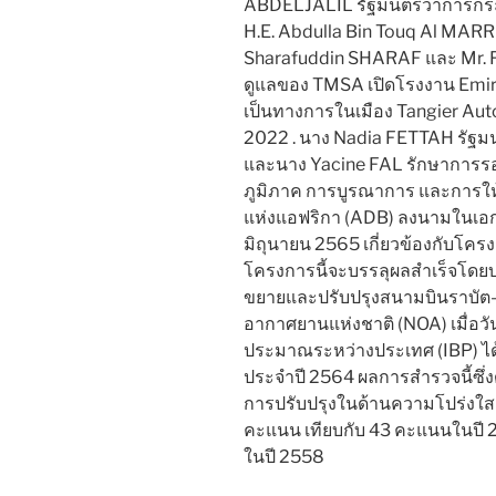
ABDELJALIL รัฐมนตรีว่าการกระ
H.E. Abdulla Bin Touq Al MARR
Sharafuddin SHARAF และ Mr.
ดูแลของ TMSA เปิดโรงงาน Emira
เป็นทางการในเมือง Tangier Automo
2022 . นาง Nadia FETTAH รัฐม
และนาง Yacine FAL รักษาการร
ภูมิภาค การบูรณาการ และการให
แห่งแอฟริกา (ADB) ลงนามในเอกส
มิถุนายน 2565 เกี่ยวข้องกับโคร
โครงการนี้จะบรรลุผลสำเร็จโดย
ขยายและปรับปรุงสนามบินราบัต
อากาศยานแห่งชาติ (NOA) เมื่อวั
ประมาณระหว่างประเทศ (IBP) ไ
ประจำปี 2564 ผลการสำรวจนี้ซึ่ง
การปรับปรุงในด้านความโปร่งใส
คะแนน เทียบกับ 43 คะแนนในปี
ในปี 2558