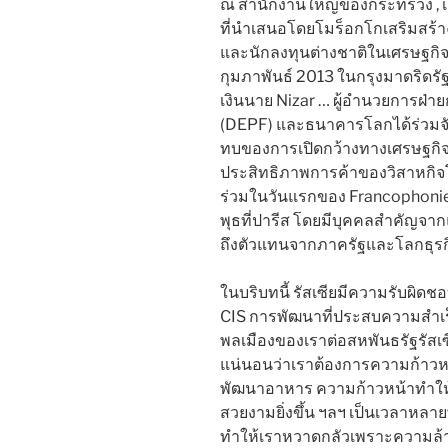
ณ สำนักงานใหญ่ของกระทรวง , เง
ที่นำเสนอโดยโมร็อกโกเสริมสร้า
และนักลงทุนต่างชาติในเศรษฐกิจโ
กุมภาพันธ์ 2013 ในกรุงมาดริด
เงินนาย Nizar … ผู้อำนวยการฝ
(DEPF) และธนาคารโลกได้ร่วมจ
ทบของการเปิดกว้างทางเศรษฐกิ
ประสิทธิภาพการค้าของวิสาหกิจ
ร่วมในวันแรกของ Francophonie ทา
พุธที่ปารีส โดยมีบุคคลสำคัญจา
ถึงตัวแทนจากภาครัฐและโลกธุรก
ในบริบทนี้ รัสเซียมีความรับผิ
CIS การพัฒนาที่ประสบความสำเร
พลเมืองของเราต่อสหพันธรัฐรัสเ
แน่นอนว่าเราต้องการความก้าวห
พัฒนาอาหาร ความก้าวหน้าทำให้ชีว
สวยงามยิ่งขึ้น ฯลฯ เป็นเวลาหลาย
ทำให้เราหวาดกลัวเพราะความล้