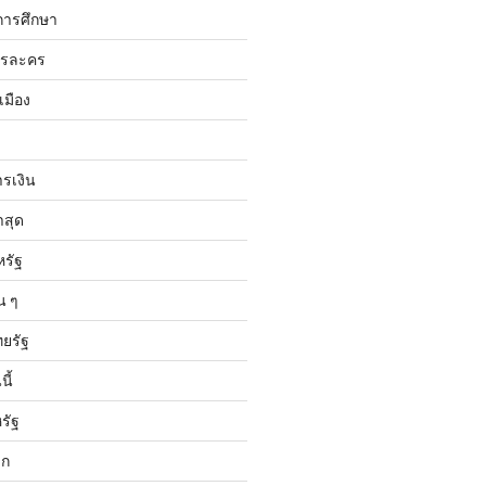
การศึกษา
ารละคร
เมือง
ารเงิน
าสุด
หรัฐ
น ๆ
ทยรัฐ
ี้
รัฐ
ลก