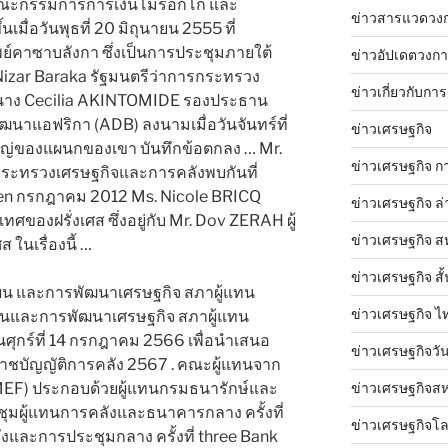
คณะกรรมการการเงินโมร็อกโก และ
ข่าวสารแวดวง
เมื่อวันพุธที่ 20 มิถุนายน 2555 ที่
์คาซาบลังกา ซึ่งเป็นการประชุมภายใต้
ข่าวอัปเดตวงก
ย Nizar Baraka รัฐมนตรีว่าการกระทรวง
ข่าวเกี่ยวกับการ
ยนาง Cecilia AKINTOMIDE รองประธาน
นาแอฟริกา (ADB) ลงนามเมื่อวันจันทร์ที่
ข่าวเศรษฐกิจ
หญ่ของแผนกของเขา บันทึกข้อตกลง … Mr.
ข่าวเศรษฐกิจ ก
ระทรวงเศรษฐกิจและการคลังพบกันที่
rteen กรกฎาคม 2012 Ms. Nicole BRICQ
ข่าวเศรษฐกิจ ล่
ของฝรั่งเศส ซึ่งอยู่กับ Mr. Dov ZERAH ผู้
ข่าวเศรษฐกิจ ส
ในเรื่องนี้ …
ข่าวเศรษฐกิจ สั้
น และการพัฒนาเศรษฐกิจ สภาผู้แทน
ข่าวเศรษฐกิจ ไ
นและการพัฒนาเศรษฐกิจ สภาผู้แทน
นศุกร์ที่ 14 กรกฎาคม 2566 เพื่อนำเสนอ
ข่าวเศรษฐกิจวันน
าชบัญญัติการคลัง 2567 . คณะผู้แทนจาก
MEF) ประกอบด้วยผู้แทนกรมธนารักษ์และ
ข่าวเศรษฐกิจสห
ุมผู้แทนการคลังและธนาคารกลาง ครั้งที่
ข่าวเศรษฐกิจโ
งและการประชุมกลาง ครั้งที่ three Bank