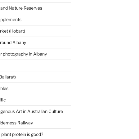
 and Nature Reserves
supplements
ket (Hobart)
around Albany
or photography in Albany
Ballarat)
rbles
fic
igenous Art in Australian Culture
lderness Railway
plant protein is good?