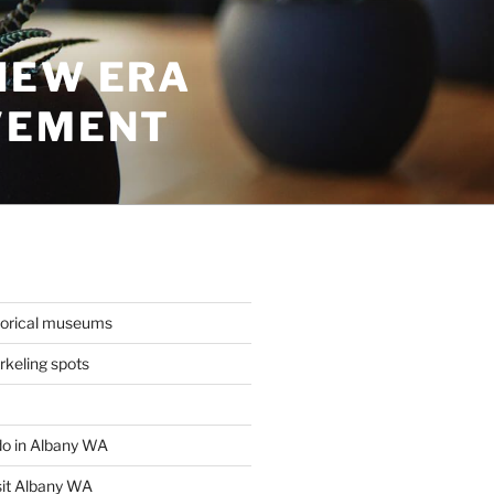
NEW ERA
VEMENT
torical museums
keling spots
 do in Albany WA
sit Albany WA