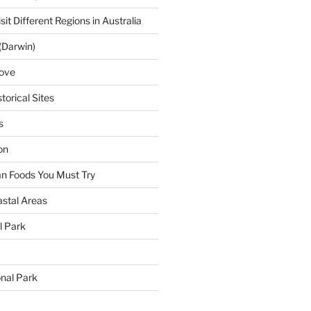
sit Different Regions in Australia
(Darwin)
ove
torical Sites
s
on
ian Foods You Must Try
astal Areas
al Park
onal Park