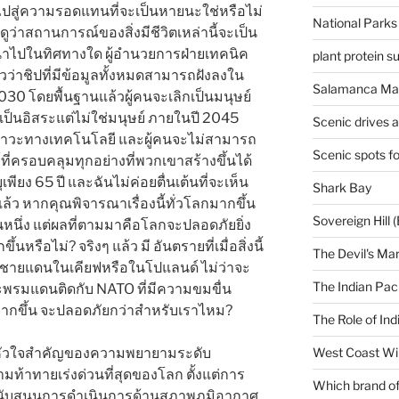
้าวไปสู่ความรอดแทนที่จะเป็นหายนะใช่หรือไม่
National Parks
ว่าสถานการณ์ของสิ่งมีชีวิตเหล่านี้จะเป็น
นาไปในทิศทางใด ผู้อำนวยการฝ่ายเทคนิค
plant protein 
าวว่าชิปที่มีข้อมูลทั้งหมดสามารถฝังลงใน
Salamanca Mar
30 โดยพื้นฐานแล้วผู้คนจะเลิกเป็นมนุษย์
ป็นอิสระแต่ไม่ใช่มนุษย์ ภายในปี 2045
Scenic drives 
อกภาวะทางเทคโนโลยี และผู้คนจะไม่สามารถ
Scenic spots f
ี่ครอบคลุมทุกอย่างที่พวกเขาสร้างขึ้นได้
ุเพียง 65 ปี และฉันไม่ค่อยตื่นเต้นที่จะเห็น
Shark Bay
แล้ว หากคุณพิจารณาเรื่องนี้ทั่วโลกมากขึ้น
Sovereign Hill (
นหนึ่ง แต่ผลที่ตามมาคือโลกจะปลอดภัยยิ่ง
หรือไม่? จริงๆ แล้ว มี อันตรายที่เมื่อสิ่งนี้
The Devil's Ma
นชายแดนในเคียฟหรือในโปแลนด์ ไม่ว่าจะ
The Indian Paci
ราจะพรมแดนติดกับ NATO ที่มีความขมขื่น
มากขึ้น จะปลอดภัยกว่าสำหรับเราไหม?
The Role of Ind
นหัวใจสำคัญของความพยายามระดับ
West Coast Wi
ามท้าทายเร่งด่วนที่สุดของโลก ตั้งแต่การ
Which brand of 
นับสนุนการดำเนินการด้านสภาพภูมิอากาศ