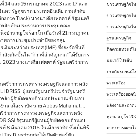
นที่ 14 และ 15 กรกฎาคม 2023 และ 17 และ
ข่าวเศรษฐกิจไท
นคร รัฐคุชราต ประเทศอินเดีย ตามลำดับ
ข่าวเศรษฐกิจไทย
Finance Track) นางนาเดีย เฟตตาห์ รัฐมนตรี
รคลัง เป็นประธานการประชุมคณะ
ข่าวเศรษฐกิจไทย
จบำนาญโมร็อกโก เมื่อวันที่ 21 กรกฎาคม
ฐานเศรษฐกิจ
าภาพการประชุมประจำปีของกลุ่ม
นระหว่างประเทศ (IMF) ซึ่งจะจัดขึ้นที่
ติดตามเทรนด์โ
ลังเกิดขึ้นใน “ก้าวที่สำคัญมาก” ได้รับการ
นมเวย์โปรตีน
ม 2023 นางนาเดีย เฟตตาห์ รัฐมนตรีว่าการ
ประกันรถยนต์ไ
พระเครื่อง
ตรีว่าการกระทรวงเศรษฐกิจและการคลัง
L IDRISSI ผู้แทนรัฐมนตรีประจำรัฐมนตรี
พระเครื่องยอดน
ลัง ผู้รับผิดชอบด้านงบประมาณ รับมอบ
พลังงานสะอาด
์ 2559 ณ เมืองราบัต นาย Abbas Mahamat …
ีว่าการกระทรวงเศรษฐกิจและการคลัง
ฟุตบอล ยูโร 20
DRISSI รัฐมนตรีผู้แทนผู้รับผิดชอบด้านงบ
 8 มีนาคม 2016 ในเมืองราบัต ซึ่งเป็นพิธี
มาตรการตอบโต
 Tax Directorate ได้เปิดตัวพอร์ทัล