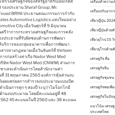
ทรวงเศรษฐกิจของสหรัฐอาหรับเอมิเรตส์
เครื่องทำความเ
I รองประธาน Sharaf Group, Mr.
เครื่องปรับอาก
 Fouad BRINI ประธานคณะกรรมการกำกับ
tes Automotive Logistics แห่งใหม่อย่าง
เที่ยวญี่ปุ่น 20
tive City เมื่อวันศุกร์ที่ 9 มิถุนายน
เที่ยวญี่ปุ่นด้วย
นตรีว่าการกระทรวงเศรษฐกิจและการคลัง
องประธานที่รับผิดชอบด้านการพัฒนา
เที่ยวยุโรป 15 วั
้บริการของกลุ่มธนาคารเพื่อการพัฒนา
เที่ยวยุโรปด้วย
ารทางกฎหมายเมื่อวันจันทร์ที่ thirteen
งการก่อสร้างท่าเรือ Nador West Med
เศรษฐกิจ คือ
บริษัท Nador West Med (CNWM) ส่วนการ
เศรษฐกิจจีน
-ซาเลจะดำเนินการโดยสำนักงานท่า
นที่ 31 พฤษภาคม 2565 องค์การหุ้นส่วนงบ
เศรษฐกิจชุมชน
ด้เผยแพร่ผลการสำรวจงบประมาณแบบเปิด
เศรษฐกิจพอเพีย
ดำเนินการทุก ๆ สองปี ระบุว่าโมร็อกโกมี
ด้านงบประมาณ โดยมีคะแนนอยู่ที่ 48
เศรษฐกิจในปัจจุ
 2562 45 คะแนนในปี 2560 และ 38 คะแนน
แนวโน้ม เศรษฐ
ประเทศไทย