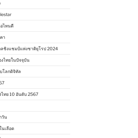
จ
lestar
ห้อไหนดี
าคา
ลชิงแชมป์แห่งชาติยุโรป 2024
องไทยในปัจจุบัน
ับโลกดิจิทัล
567
งไทย 10 อันดับ 2567
กวัน
ในเลือด