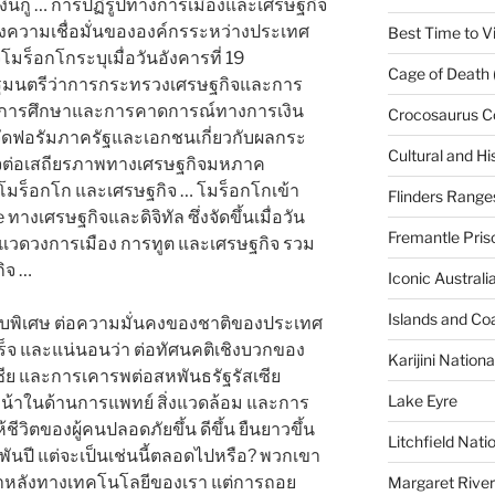
ินกู้ … การปฏิรูปทางการเมืองและเศรษฐกิจ
งความเชื่อมั่นขององค์กรระหว่างประเทศ
Best Time to Vi
มร็อกโกระบุเมื่อวันอังคารที่ 19
Cage of Death 
รัฐมนตรีว่าการกระทรวงเศรษฐกิจและการ
่ายการศึกษาและการคาดการณ์ทางการเงิน
Crocosaurus C
ัดฟอรัมภาครัฐและเอกชนเกี่ยวกับผลกระ
Cultural and His
จต่อเสถียรภาพทางเศรษฐกิจมหภาค
โมร็อกโก และเศรษฐกิจ … โมร็อกโกเข้า
Flinders Range
งเศรษฐกิจและดิจิทัล ซึ่งจัดขึ้นเมื่อวัน
Fremantle Pris
กแวดวงการเมือง การทูต และเศรษฐกิจ รวม
ิจ …
Iconic Austral
Islands and Co
ดชอบพิเศษ ต่อความมั่นคงของชาติของประเทศ
็จ และแน่นอนว่า ต่อทัศนคติเชิงบวกของ
Karijini Nation
ซีย และการเคารพต่อสหพันธรัฐรัสเซีย
Lake Eyre
น้าในด้านการแพทย์ สิ่งแวดล้อม และการ
ิตของผู้คนปลอดภัยขึ้น ดีขึ้น ยืนยาวขึ้น
Litchfield Nati
พันปี แต่จะเป็นเช่นนี้ตลอดไปหรือ? พวกเขา
าหลังทางเทคโนโลยีของเรา แต่การถอย
Margaret River