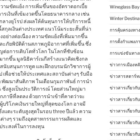
ามขัดแย้ง การเพิ่มขึ้นของอัตราดอกเบี้ย
Wineglass Bay
ารเงินที่เข้มงวดขึ้นโดยธนาคารกลาง เช่น
Winter Destinat
งยุโรป ส่งผลให้ต้นทุนการให้บริการหนี้
้สกุลเงินต่างประเทศ แนวโน้มระยะสั้นที่น่า
การคุ้มครองทาง
่สูงอย่างต่อเนื่อง ความขัดแย้งที่เพิ่มมากขึ้น
การตั้งกำแพงภา
ัยพิบัติด้านสภาพภูมิอากาศที่เพิ่มขึ้น ซึ่ง
ัญต่อการเติบโตทั่วโลก ในโลกที่ซับซ้อน
การแข่งขันทาง
ากขึ้น มูลนิธิคาร์เนกีสร้างแนวคิดเชิงกล
ข่าวการเมืองหล
ะ สนับสนุนการทูต และฝึกอบรมนักวิชาการผู้
ป เพื่อช่วยให้ประเทศและสถาบันต่างๆ รับมือ
ข่าวสารสตาร์ท
ละพัฒนาสันติภาพ ในเดือนกุมภาพันธ์ การนำ
ข่าวสารเกี่ยวกั
0% ซึ่งสูงเป็นประวัติการณ์ โดยส่วนใหญ่มา
กภาษีที่ลดลง ด้วยการนำเข้าที่คาดว่าจะ
ข่าวสารเกี่ยวกั
เป็นผู้บริโภคเงินรายใหญ่ที่สุดของโลก อาจมี
ข่าวสารเกี่ยวกั
่งแตะระดับสูงสุดในรอบ three ปีแล้ว ความ
่วนต่างๆ รวมถึงอุตสาหกรรมการผลิตและ
ข่าวสารเกี่ยวก
ุประสงค์ในการลงทุน
ข่าวสารเกี่ยวกั