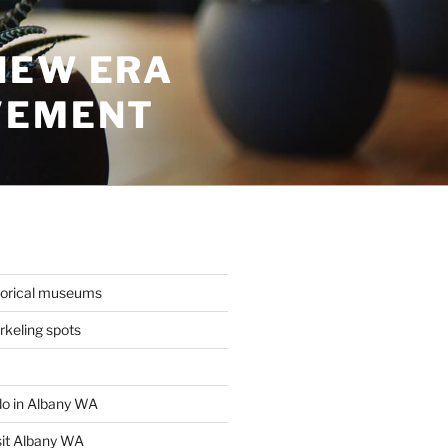
NEW ERA
VEMENT
torical museums
keling spots
 do in Albany WA
sit Albany WA