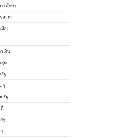
การศึกษา
ารละคร
เมือง
ารเงิน
าสุด
หรัฐ
น ๆ
ทยรัฐ
ี้
รัฐ
ลก