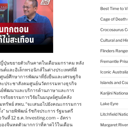
Best Time to Vi
Cage of Death 
Crocosaurus C
Cultural and His
Flinders Range
Fremantle Pris
ี่ปุ่นขยายตัวเกินคาดในเดือนมกราคม หลัง
์และอิเล็กทรอนิกส์ในต่างประเทศที่ดี
Iconic Austral
นย์ศึกษาการพัฒนาที่ยั่งยืนและเศรษฐกิจ
Islands and Co
ะประชาสังคมศูนย์นวัตกรรมทางธุรกิจ
รศูนย์พัฒนาและบริการด้านภาษาและการ
Karijini Nation
ริยธรรมการวิจัยในมนุษย์ศูนย์คลัง
Lake Eyre
รัพย์ สพบ. “จะเสนอไปยังคณะกรรมการ
ั้ง” นายพิพัฒน์ รัชกิจประการ รัฐมนตรี
Litchfield Nati
ันที่ 12 ธ.ค. Investing.com – อัตรา
) ของจีนหดตัวมากกว่าที่คาดไว้ในเดือน
Margaret River