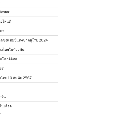
จ
lestar
ห้อไหนดี
าคา
ลชิงแชมป์แห่งชาติยุโรป 2024
องไทยในปัจจุบัน
ับโลกดิจิทัล
567
งไทย 10 อันดับ 2567
กวัน
ในเลือด