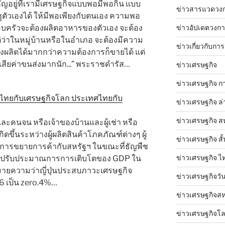
ำคัญอยู่ที่เรามีเศรษฐกิจแบบพอมีพอกิน แบบ
ข่าวสารแวดวง
ูตัวเองได้ ให้มีพอเพียงกับตนเอง ความพอ
รอบครัวจะต้องผลิตอาหารของตัวเอง จะต้อง
ข่าวอัปเดตวงก
แต่ว่าในหมู่บ้านหรือในอำเภอ จะต้องมีความ
ข่าวเกี่ยวกับการ
งผลิตได้มากกว่าความต้องการก็ขายได้ แต่
งเสียค่าขนส่งมากนัก...” พระราชดำรัส…
ข่าวเศรษฐกิจ
ข่าวเศรษฐกิจ ก
ะเทศไทยกับเศรษฐกิจโลก ประเทศไทยกับ
ข่าวเศรษฐกิจ ล่
ข่าวเศรษฐกิจ ส
และคนจน หรือเจ้าของบ้านและผู้เช่า หรือ
ดขึ้นระหว่างผู้ผลิตสินค้าโภคภัณฑ์ต่างๆ ผู้
ข่าวเศรษฐกิจ สั้
ีกับการขยายการค้ากับสหรัฐฯ ในขณะที่ธัญพืช
ข่าวเศรษฐกิจ ไ
่ปุ่นปรับประมาณการการเติบโตของ GDP ใน
งหมายความว่าญี่ปุ่นประสบภาวะเศรษฐกิจ
ข่าวเศรษฐกิจวันน
6 เป็น zero.4%…
ข่าวเศรษฐกิจสห
ข่าวเศรษฐกิจโ