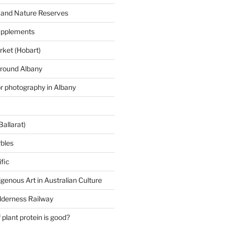
 and Nature Reserves
supplements
ket (Hobart)
around Albany
or photography in Albany
Ballarat)
rbles
fic
igenous Art in Australian Culture
lderness Railway
plant protein is good?