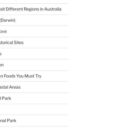
sit Different Regions in Australia
(Darwin)
ove
torical Sites
s
on
ian Foods You Must Try
astal Areas
al Park
onal Park