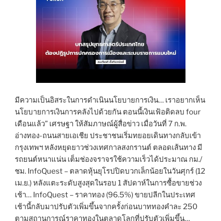
มีความเป็นอิสระในการดำเนินนโยบายการเงิน… เราอยากเห็น
นโยบายการเงินการคลังไปด้วยกัน ตอนนี้เงินเฟ้อติดลบ four
เดือนแล้ว” เศรษฐา ให้สัมภาษณ์ผู้สื่อข่าว เมื่อวันที่ 7 ก.พ.
อ่างทอง-ถนนสายเอเชีย ประชาชนเริ่มทยอยเดินทางกลับเข้า
กรุงเทพฯ หลังหยุดยาวช่วงเทศกาลสงกรานต์ ตลอดเส้นทาง มี
รถยนต์หนาแน่น เต็มช่องจราจรใช้ความเร็วได้ประมาณ กม./
ชม. InfoQuest – ตลาดหุ้นยุโรปปิดบวกเล็กน้อยในวันศุกร์ (12
เม.ย.) หลังแตะระดับสูงสุดในรอบ 1 สัปดาห์ในการซื้อขายช่วง
เช้า… InfoQuest – ราคาทอง (96.5%) ขายปลีกในประเทศ
เช้านี้กลับมาปรับตัวเพิ่มขึ้นจากครั้งก่อนบาททองคำละ 250
ตามสถานการณ์ราคาทองในตลาดโลกที่ปรับตัวเพิ่มขึ้น…