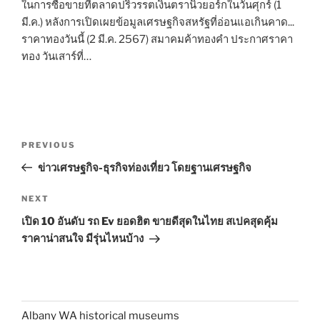
ในการซื้อขายที่ตลาดปริวรรตเงินตรานิวยอร์กในวันศุกร์ (1
มี.ค.) หลังการเปิดเผยข้อมูลเศรษฐกิจสหรัฐที่อ่อนแอเกินคาด...
ราคาทองวันนี้ (2 มี.ค. 2567) สมาคมค้าทองคำ ประกาศราคา
ทอง วันเสาร์ที่…
Post
Previous
PREVIOUS
navigation
Post
ข่าวเศรษฐกิจ-ธุรกิจท่องเที่ยว โดยฐานเศรษฐกิจ
Next
NEXT
Post
เปิด 10 อันดับ รถ Ev ยอดฮิต ขายดีสุดในไทย สเปคสุดคุ้ม
ราคาน่าสนใจ มีรุ่นไหนบ้าง
Albany WA historical museums