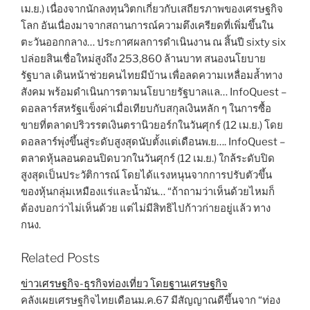
เม.ย.) เนื่องจากนักลงทุนวิตกเกี่ยวกับเสถียรภาพของเศรษฐกิจ
โลก อันเนื่องมาจากสถานการณ์ความตึงเครียดที่เพิ่มขึ้นใน
ตะวันออกกลาง… ประกาศผลการดำเนินงาน ณ สิ้นปี sixty six
ปล่อยสินเชื่อใหม่สูงถึง 253,860 ล้านบาท สนองนโยบาย
รัฐบาล เดินหน้าช่วยคนไทยมีบ้าน เพื่อลดความเหลื่อมล้ำทาง
สังคม พร้อมดำเนินการตามนโยบายรัฐบาลแล… InfoQuest –
ดอลลาร์สหรัฐแข็งค่าเมื่อเทียบกับสกุลเงินหลัก ๆ ในการซื้อ
ขายที่ตลาดปริวรรตเงินตรานิวยอร์กในวันศุกร์ (12 เม.ย.) โดย
ดอลลาร์พุ่งขึ้นสู่ระดับสูงสุดนับตั้งแต่เดือนพ.ย…. InfoQuest –
ตลาดหุ้นลอนดอนปิดบวกในวันศุกร์ (12 เม.ย.) ใกล้ระดับปิด
สูงสุดเป็นประวัติการณ์ โดยได้แรงหนุนจากการปรับตัวขึ้น
ของหุ้นกลุ่มเหมืองแร่และน้ำมัน… “ถ้าถามว่าเห็นด้วยไหมก็
ต้องบอกว่าไม่เห็นด้วย แต่ไม่มีสิทธิไปก้าวก่ายอยู่แล้ว ทาง
กนง.
Related Posts
ข่าวเศรษฐกิจ-ธุรกิจท่องเที่ยว โดยฐานเศรษฐกิจ
คลังเผยเศรษฐกิจไทยเดือนม.ค.67 มีสัญญาณดีขึ้นจาก “ท่อง