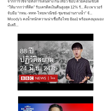
จากการใช้จ่ายทั้งการเดินทาง กิน เที่ยว ช้อป ด้วยคอนเซปต์
“ให้มากกว่าที่คิด” รับเครดิตเงินคืนสูงสุด 12% รั… คิง เพาเวอร์
จับมือ “กทม.-ททท-ไทยพาณิชย์-ชุมชนย่านรางน้ำ” จั…
Moody’s คงน้ำหนักความน่าเชื่อถือไทย Baa1 พร้อมคงมุมมอง
มีเสถี…