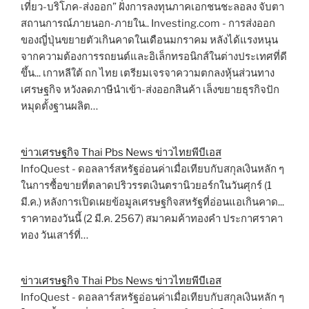
เที่ยว-บริโภค-ส่งออก” ฝั่งการลงทุนภาคเอกชนชะลอลง จับตา
สถานการณ์ภายนอก-ภายใน.. Investing.com - การส่งออก
ของญี่ปุ่นขยายตัวเกินคาดในเดือนมกราคม หลังได้แรงหนุน
จากความต้องการรถยนต์และอิเล็กทรอนิกส์ในต่างประเทศที่ดี
ขึ้น... เกาหลีใต้ ถก ไทย เตรียมเจรจาความตกลงหุ้นส่วนทาง
เศรษฐกิจ หวังลดภาษีนำเข้า-ส่งออกสินค้า เล็งขยายธุรกิจปัก
หมุดตั้งฐานผลิต…
ข่าวเศรษฐกิจ Thai Pbs News ข่าวไทยพีบีเอส
InfoQuest - ดอลลาร์สหรัฐอ่อนค่าเมื่อเทียบกับสกุลเงินหลัก ๆ
ในการซื้อขายที่ตลาดปริวรรตเงินตรานิวยอร์กในวันศุกร์ (1
มี.ค.) หลังการเปิดเผยข้อมูลเศรษฐกิจสหรัฐที่อ่อนแอเกินคาด...
ราคาทองวันนี้ (2 มี.ค. 2567) สมาคมค้าทองคำ ประกาศราคา
ทอง วันเสาร์ที่…
ข่าวเศรษฐกิจ Thai Pbs News ข่าวไทยพีบีเอส
InfoQuest - ดอลลาร์สหรัฐอ่อนค่าเมื่อเทียบกับสกุลเงินหลัก ๆ