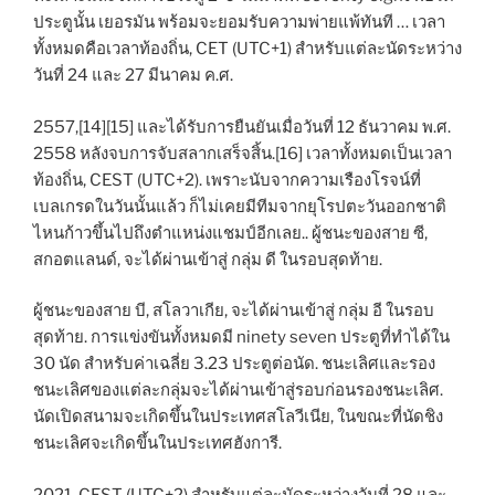
ประตูนั้น เยอรมัน พร้อมจะยอมรับความพ่ายแพ้ทันที … เวลา
ทั้งหมดคือเวลาท้องถิ่น, CET (UTC+1) สำหรับแต่ละนัดระหว่าง
วันที่ 24 และ 27 มีนาคม ค.ศ.
2557,[14][15] และได้รับการยืนยันเมื่อวันที่ 12 ธันวาคม พ.ศ.
2558 หลังจบการจับสลากเสร็จสิ้น.[16] เวลาทั้งหมดเป็นเวลา
ท้องถิ่น, CEST (UTC+2). เพราะนับจากความเรืองโรจน์ที่
เบลเกรดในวันนั้นแล้ว ก็ไม่เคยมีทีมจากยุโรปตะวันออกชาติ
ไหนก้าวขึ้นไปถึงตำแหน่งแชมป์อีกเลย.. ผู้ชนะของสาย ซี,
สกอตแลนด์, จะได้ผ่านเข้าสู่ กลุ่ม ดี ในรอบสุดท้าย.
ผู้ชนะของสาย บี, สโลวาเกีย, จะได้ผ่านเข้าสู่ กลุ่ม อี ในรอบ
สุดท้าย. การแข่งขันทั้งหมดมี ninety seven ประตูที่ทำได้ใน
30 นัด สำหรับค่าเฉลี่ย 3.23 ประตูต่อนัด. ชนะเลิศและรอง
ชนะเลิศของแต่ละกลุ่มจะได้ผ่านเข้าสู่รอบก่อนรองชนะเลิศ.
นัดเปิดสนามจะเกิดขึ้นในประเทศสโลวีเนีย, ในขณะที่นัดชิง
ชนะเลิศจะเกิดขึ้นในประเทศฮังการี.
2021, CEST (UTC+2) สำหรับแต่ละนัดระหว่างวันที่ 28 และ