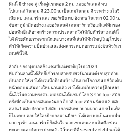
คืนนี้ มี three คู่ เริ่มคู่แรกตอน 2 ทุ่ม เนเธอร์แลนด์ พบ
โปแลนด์ ในกลุ่ม ดี 23.00 น. เป็นเกมในกลุ่ม ดี ระหว่าง สโลวี
เนีย พบ เดนมาร์ก และ เซอร์เบีย พบ อังกฤษ ในเวลา 02.00 น.
จับตาดูม้ามืดอย่างเนเธอร์แลนด์ เดนมาร์ก หรือแม้แต่ทีมรอง
บ่อนทีมอื่นที่อาจสร้างความประหลาดใจให้กับทัวร์นาเมนต์นี้
ได้ ด้วยศักยภาพจากนักเตะบางคนที่เล่นให้ทีมใหญ่ในยุโรปจะ
ทำให้เกิดความปั่นป่วนและส่งผลกระทบต่อการแข่งขันทัวร์นา
เมนต์นี้ได้.
ลำดับของ ฟุตบอลชิงแชมป์แห่งชาติยุโรป 2024
ทีมด้านล่างนี้ได้สิทธิ์เข้ารอบสำหรับทัวร์นาเมนต์รอบสุดท้าย.
เป็นอดีตให้เราได้หวนนึกถึงมันบ้างเป็นบางโอกาส แต่ชีวิตเดิน
หน้าต่อบนเส้นทางใหม่นานแล้ว เราได้แต่เก็บความรู้สึกเหล่า
นั้นไว้ในความทรงจำ.. เยอรมันได้แชมป์โลก 3 จาก four สมัย
ครั้งที่ยังเป็นเยอรมันตะวันตก อิตาลี four สมัย ฝรั่งเศส 2 สมัย
สเปน 1 สมัย อังกฤษ 1 สมัย.. เยอรมันพยายามมาก แต่ ชไมเคิล
ก็ไม่เคยปล่อยให้ใครยิงบอลผ่านมือเขาได้เลย พอเป็นแบบนั้น
มาก ๆ เข้า เดนมาร์ก ก็ยิ่งมั่นใจ พวกเขาเล่นแบบเดิมคือชวน
ทะเลาะและจัดการประตู 2-0 ในนาทีที่ seventy eight พอได้