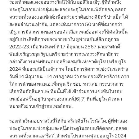
รองเท้าทองแดงมอบรางวัลนี้ให้กับ ออลีวีเย ฌีรู, ผู้ที่ทำหนึ่ง
ประตูในรอบแบ่งกลุ่มและสองประตูในรอบแพ้คัดออก, ตลอด
จนรวมทั้งสองแอสซิสต์; เพื่อนร่วมชาติอย่าง ดีมีทรี ปาแย็ต ได้
สะสมจำนวนเท่ากัน, แต่ลงเล่นมากกว่า 50 นาทีซึ่งมากกว่า
ฌีรู. การมีส่วนร่วมของ รอบคัดเลือกเพลย์ออฟ จะใช้ตัดสินขึ้น
อยู่กับประสิทธิภาพของพวกเขาใน ยูฟ่าเนชันส์ลีก ฤดูกาล
2022–23. เมื่อวันจันทร์ ที่ 17 มิถุนายน 2567 นายสุรศักดิ์
พันธ์เจริญวรกุล รัฐมนตรีช่วยว่าการกระทรวงศึกษาธิการ
กล่าวถึงการแข่งขันฟุตบอลชิงแชมป์แห่งชาติยุโรป หรือ ยูโร
2024 ที่เยอรมนีเป็นเจ้าภาพ โดยมีการจัดการแข่งขันระหว่าง
วันที่ 14 มิถุนายน – 14 กรกฎาคม ว่า กระทรวงศึกษาธิการ ภาย
ใต้การนำของ พล.ต.อ.เพิ่มพูน ชิดชอบ รมว.ศธ. กระบวนการ
เลือกทีมตัดสินหา 16 ทีมนั้นที่ได้เข้าร่วมการแข่งขันในรอบ
เพลย์ออฟขึ้นอยู่กับ ชุดของเกณฑ์.[6][7] ทีมที่อยู่ใน ตัวหนา
หมายถึงผ่านเข้าสู่รอบเพลย์ออฟ.
รองเท้าเงินมอบรางวัลนี้ให้กับ คริสเตียโน โรนัลโด, ผู้ที่ทำสอง
ประตูในรอบแบ่งกลุ่มและหนึ่งประตูในรอบแพ้คัดออก, ตลอด
จนรวมทั้งสามแอสซิสต์. สำหรับโปรแกรมฟุตบอล ยูโร 2024