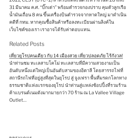
31 มีนาคม ค.ศ. “บิ๊กเต่า” พร้อมตำรวจกองปราบ คุมตัวลูกเรือ
น้ำมันเถื่อน 8 คน ขึ้นเครื่องบินตำรวจจากหาดใหญ่ มาดำเนิน
คดีที่ กทม. หากคุณซื้อสินค้าหรือลงทะเบียนผ่านลิงค์ใน
เว็บไซต์ของเรา เราอาจได้รับค่าตอบแทน.
Related Posts
เที่ยวยุโรปคนเดียว กับ 14 เมืองสวย เที่ยวปลอดภัย ไร้กังวล!
นำท่านชม ทะเลสาบโคโม่ ทะเลสาบที่มีความสวยงามเป็น
อันดับหนึ่งแต่ใหญ่เป็นอันดับสามของอิตาลี โดยสารรถไฟที่
สถานีรถไฟที่อยู่สูงที่สุดในยุโรป สู่ จูงเฟรา พื้นที่มรดกโลกทาง
ธรรมชาติแห่งแรกของยุโรป นำท่านสู่แหล่งช้อปปิ้งที่รวมร้าน
ค้าแบรนด์เนมดังมากมายกว่า 70 ร้าน ณ La Vallee Village
Outlet…
Post