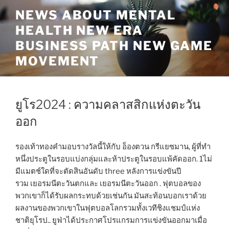
Skip
NEWS ABOUT MENTAL
to
HEALTH NEW ERA
content
BUSINESS PATH NEW GAME
MOVEMENT
ยูโร2024 : ความคลาสสิกแห่งตะวัน
ออก
รองเท้าทองคำมอบรางวัลนี้ให้กับ อ็องตวน กรีแยซมาน, ผู้ที่ทำ
หนึ่งประตูในรอบแบ่งกลุ่มและห้าประตูในรอบแพ้คัดออก. 1ไม่
มีแมตช์ใดที่จะตัดสินอันดับ three หลังการแข่งขันปี
รวม เยอรมนีตะวันตกและ เยอรมนีตะวันออก . ฟุตบอลของ
พวกเขาก็ได้รับผลกระทบด้วยเช่นกัน มันสะท้อนบอกเราด้วย
ผลงานของพวกเขาในฟุตบอลโลกรวมทั้งเวทีชิงแชมป์แห่ง
ชาติยุโรป.. ยูฟ่าได้ประกาศโปรแกรมการแข่งขันออกมาเมื่อ