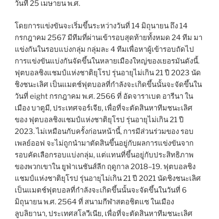
วันที่ 25 เมษายน พ.ศ.
โดยการแข่งขันจะเริ่มขึ้นระหว่างวันที่ 14 มิถุนายน ถึง 14
กรกฎาคม 2567 มีทีมที่ผ่านเข้ารอบสุดท้ายทั้งหมด 24 ทีม มา
แข่งกันในรอบแบ่งกลุ่ม กลุ่มละ 4 ทีมเพื่อหาผู้เข้ารอบถัดไป
การแข่งขันแบ่งกันจัดขึ้นในหลายเมืองใหญ่ของเยอรมันดังนี้.
ฟุตบอลชิงแชมป์แห่งชาติยุโรป รุ่นอายุไม่เกิน 21 ปี 2023 นัด
ชิงชนะเลิศ เป็นแมตช์ฟุตบอลที่กำลังจะเกิดขึ้นนั้นจะจัดขึ้นใน
วันที่ eight กรกฎาคม พ.ศ. 2566 ที่ อัดจาราเบต อารีนา ใน
เมือง บาตูมี, ประเทศจอร์เจีย, เพื่อที่จะตัดสินหาทีมชนะเลิศ
ของ ฟุตบอลชิงแชมป์แห่งชาติยุโรป รุ่นอายุไม่เกิน 21 ปี
2023. ไม่เหมือนกับครั้งก่อนหน้านี้, การมีส่วนร่วมของ รอบ
เพลย์ออฟ จะไม่ถูกนำมาตัดสินขึ้นอยู่กับผลการแข่งขันจาก
รอบคัดเลือกรอบแบ่งกลุ่ม, แต่แทนที่ขึ้นอยู่กับประสิทธิภาพ
ของพวกเขาใน ยูฟ่าเนชันส์ลีก ฤดูกาล 2018–19. ฟุตบอลชิง
แชมป์แห่งชาติยุโรป รุ่นอายุไม่เกิน 21 ปี 2021 นัดชิงชนะเลิศ
เป็นแมตช์ฟุตบอลที่กำลังจะเกิดขึ้นนั้นจะจัดขึ้นในวันที่ 6
มิถุนายน พ.ศ. 2564 ที่ สนามกีฬาสตอชิตแซ ในเมือง
ลูบลิยานา, ประเทศสโลวีเนีย, เพื่อที่จะตัดสินหาทีมชนะเลิศ