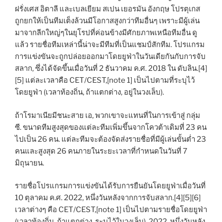
ฝรั่งเศส อิตาลี และเบลเยียม สเปน เยอรมัน อังกฤษ โปรตุเกส
ถูกยกให้เป็นทีมเต็งล้วนมีโอกาสสูงกว่าทีมอื่นๆ เพราะมีผู้เล่น
มาจากลีกใหญ่ๆในยุโรปที่ค่อนข้างมีศักยภาพเหนือทีมอื่น ดู
แล้ว รายชื่อทีมเหล่านี้น่าจะมีทีมที่เป็นแชมป์สักทีม. โปรแกรม
การแข่งขันจะถูกปล่อยออกมาโดยยูฟ่าในวันเดียกันกับการจับ
สลาก, ซึ่งได้จัดขึ้นเมื่อวันที่ 2 ธันวาคม ค.ศ. 2018 ใน ดับลิน.[4]
[5] แต่ละเวลาคือ CET/CEST,[note 1] เป็นไปตามที่ระบุไว้
โดยยูฟ่า (เวลาท้องถิ่น, ถ้าแตกต่าง, อยู่ในวงเล็บ).
ถ้าโรมาเนียมีชนะสาย เอ, พวกเขาจะแทนที่ในการเข้าสู่ กลุ่ม
ซี. ขนาดทีมสูงสุดของแต่ละทีมเพิ่มขึ้นจากโควต้าเดิมที่ 23 คน
ไปเป็น 26 คน. แต่ละทีมจะต้องจัดส่งรายชื่อที่มีผู้เล่นขั้นต่ำ 23
คนและสูงสุด 26 คนภายในระยะเวลาที่กำหนดในวันที่ 7
มิถุนายน.
รายชื่อโปรแกรมการแข่งขันได้รับการยืนยันโดยยูฟ่าเมื่อวันที่
10 ตุลาคม ค.ศ. 2022, หนึ่งวันหลังจากการจับสลาก.[4][5][6]
เวลาต่างๆ คือ CET/CEST,[note 1] เป็นไปตามรายชื่อโดยยูฟ่า
(เวลาท้องถิ่น, ถ้าแตกต่าง, ระบุไว้ในวงเล็บ). 2022, หนึ่งวันหลัง