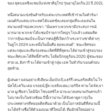
ของ ฟุตบอลชิงแชมป์แห่งชาติยุโรป รุ่นอายุไม่เกิน 21 ปี 2021.
หนึ่งสนามแข่งขันสำหรับแต่ละประเทศที่เข้าร่วมในทัวร์นา
เมนต์กับแต่ละประเทศได้แมตช์ละสองกลุ่มที่จะลงเล่นใน
สนามเหย้าของพวกเขา. “นั่นเพราะพวกเขามีประสบการณ์
มากมาย พวกเขาได้แชมป์รายการใหญ่ๆ ไปแล้ว แต่ผมคิด
ว่าการลุ้นแชมป์จะเป็นการต่อสู้ที่เปิดกว้างระหว่างชาติต่างๆ
ในยูโร 2024 และหนึ่งในนั้นคือ ฮอลแลนด์”. ชนะเลิศของ
แต่ละกลุ่มและทีมรองชนะเลิศที่ดีที่สุดจะได้ผ่านเข้าสู่รอบรอง
ชนะเลิศและได้สิทธิ์สำหรับ โอลิมปิกฤดูร้อน 2020. ผู้ชนะของ
สาย เอ, ฮังการี จะได้ผ่านเข้าสู่ กลุ่ม เอฟ ในทัวร์นาเมนต์รอบ
สุดท้าย.
ผู้เล่นดาวเด่นอย่าง คีเลียน เอ็มบัปเป้,แฮร์รี่ เคน,คริสเตียโน่ โร
นัลโด้,เควิน เดอ บรอยน์,จู๊ด เบลลิงแฮม,เวอร์จิล ฟาน ไดจ์ค,จา
มาล มูเซียล่า,โดมินิก โซบอสซ์ไล น่าจะมาลงสนามกันครบถ้า
ไม่บาดเจ็บในช่วงซ้อม ปีนี้เราน่าจะได้จับตาดูดาวรุ่งใน
ประเทศต่างๆที่ทยอยติดทีมมาด้วย เป็นโอกาสอันดีที่สนามนี้
จะได้สร้างชื่อให้ตัวเองบนเวทีใหญ่ได้. ทีมยักษ์ใหญ่อย่าง