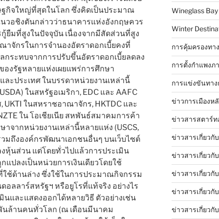
ฐกิจใหญ่ที่สุดในโลก ซึ่งคิดเป็นประมาณ
Wineglass Bay
่ในวอชิงตันกล่าวว่าธนาคารแห่งอังกฤษควร
Winter Destinat
ืมที่สูงในปัจจุบัน เนื่องจากมีสัดส่วนที่สูง
าจักรในการจำนองอัตราดอกเบี้ยคงที่
การคุ้มครองทาง
ผลกระทบจากการปรับขึ้นอัตราดอกเบี้ยลดลง
การตั้งกำแพงภา
านของรัฐหลายแห่งเผยแพร่การศึกษา
และประเทศ ในบรรดาหน่วยงานเหล่านี้
การแข่งขันทาง
 (USDA) ในสหรัฐอเมริกา, EDC และ AAFC
ข่าวการเมืองหล
ศส, UKTI ในสหราชอาณาจักร, HKTDC และ
NZTE ใน โอเชียเนีย สหพันธ์สมาคมการค้า
ข่าวสารสตาร์ท
ษาจากหน่วยงานเหล่านี้หลายแห่ง (USCS,
ข่าวสารเกี่ยวกั
วมถึงองค์กรพัฒนาเอกชนอื่นๆ บนเว็บไซต์
งหุ้นส่วน แต่โดยทั่วไปแล้วการประเมิน
ข่าวสารเกี่ยวกั
ถูกแปลงเป็นหน่วยการเงินเดียวโดยใช้
ข่าวสารเกี่ยวกั
การที่ใช้ด้านล่าง ซึ่งใช้ในการประมาณกิจกรรม
อลลาร์สหรัฐฯ หรือยูโรที่แท้จริง อย่างไร
ข่าวสารเกี่ยวก
ินและแสดงออกได้หลายวิธี ตัวอย่างเช่น
พันล้านคนทั่วโลก (ณ เดือนมีนาคม
ข่าวสารเกี่ยวกั