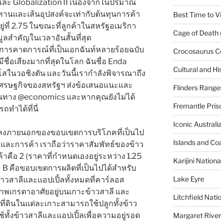
I และ Globalization II เนื่องจากในปริมาณ
ทานและเส้นอุปสงค์จะเท่ากับต้นทุนการค้า
Best Time to Vi
อยู่ที่ 2.75 ในขณะที่ลูกค้าในสหรัฐอเมริกา
Cage of Death 
อมูลสำคัญในเวลาอันสั้นที่สุด
รคาดการณ์ที่เป็นเอกฉันท์หลายร้อยฉบับ
Crocosaurus C
ีชื่อเสียงมากที่สุดในโลก ฉันชื่อ Enda
Cultural and His
สในวอชิงตัน และวันนี้เรากำลังพิจารณาถึง
รษฐกิจของสหรัฐฯ ส่งข้อเสนอแนะและ
Flinders Range
ผ่านทาง @economics และหากคุณยังไม่ได้
Fremantle Pris
ทำได้ที่นี่
Iconic Austral
ปลงภายนอกของขอบเขตการบริโภคที่เป็นไป
Islands and Co
ญและการค้า เราถือว่าราคาสัมพัทธ์ของข้าว
คือ 2 (ราคาที่กำหนดเองอยู่ระหว่าง 1.25
Karijini Nation
และ B คือขอบเขตการผลิตที่เป็นไปได้สำหรับ
Lake Eyre
วสาลีและแอปเปิ้ลทั้งหมดที่คาร์ลอส
ภาพเกรตาอาศัยอยู่บนเกาะข้าวสาลี และ
Litchfield Nati
ที่ดินในแต่ละเกาะสามารถใช้ปลูกทั้งข้าว
ทั้งข้าวสาลีและแอปเปิ้ลเพื่อความอยู่รอด
Margaret River