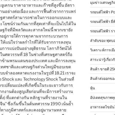
มุมข่าวเศรษฐกิ
ยูเครน ราคาอาหารและก๊าซที่สูงขึ้น อัตรา
ุปทานอย่างต่อเนื่อง และการฟื้นตัวจากการแพร่
รถยนต์ไฟฟ้า Po
รษฐศาสตร์สามารถช่วยในการออกแบบและ
รถยนต์ไฟฟ้า ยี่
โยชน์ร่วมกันมากที่สุดเท่าที่จะเป็นไปได้ใน
ศรษฐกิจที่มีพลวัตและสากลใหม่นี้ พวกเขายัง
รถยนต์ไฟฟ้า ร
วิตอยู่ภายใต้การคุกคามจากกระบวนการ
ลำดับของ ฟุตบอ
ให้แน่ใจว่าผลกำไรที่ได้รับจากการลงทุน
การแบ่งปันอย่างยุติธรรม โลกาภิวัตน์ได้
วิเคราะห์การเมื
 ในศตวรรษที่ 18 ในช่วงที่เศรษฐศาสตร์ถือ
สาระน่ารู้เกี่ยวก
ินค้าข้ามพรมแดนของประเทศ และมีการลงทุน
ะเทศชาติและเศรษฐกิจส่วนใหญ่มีขอบเขต
สินค้า ขายดี 2
แบบจำลองตลาดแรงงานในรูปที่ 18.21 เราจะ
สินค้าส่งออกขอ
 Shock และ Technology Shock ในส่วนที่
ารเปลี่ยนแปลงที่เกิดขึ้นในระยะยาวกับการ
หุ้น
่องจากงานต้องสูญเสียก่อนที่จะมีการสร้างงาน
้ง) ที่แตกต่างกัน หลักฐานที่รายงานใน
อัปเดตสุขภาพทุ
” ซึ่งเริ่มขึ้นในต้นทศวรรษ 1990 เน้นย้ำ
อาหารลดไขมัน
ที่ทางภูมิศาสตร์และคงอยู่มานานหลาย