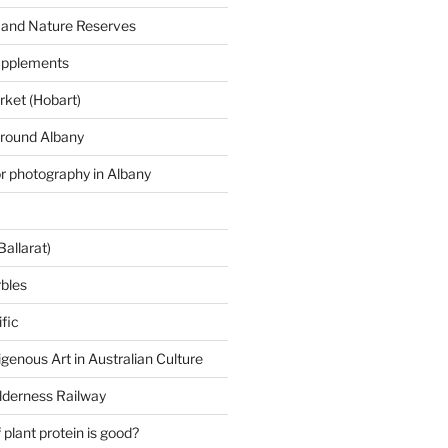
 and Nature Reserves
supplements
ket (Hobart)
around Albany
or photography in Albany
Ballarat)
rbles
fic
igenous Art in Australian Culture
lderness Railway
plant protein is good?