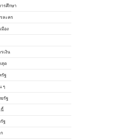
การศึกษา
ารละคร
เมือง
ารเงิน
าสุด
หรัฐ
น ๆ
ทยรัฐ
ี้
รัฐ
ลก