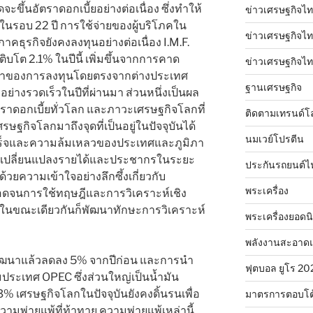
ดจะขึ้นอัตราดอกเบี้ยอย่างต่อเนื่อง ซึ่งทำให้
ข่าวเศรษฐกิจไท
สุดในรอบ 22 ปี การใช้จ่ายของผู้บริโภคใน
ข่าวเศรษฐกิจไทย
าคธุรกิจยังคงลงทุนอย่างต่อเนื่อง I.M.F.
ิบโต 2.1% ในปีนี้ เพิ่มขึ้นจากการคาด
ข่าวเศรษฐกิจไทย
ลเข้าของการลงทุนโดยตรงจากต่างประเทศ
ฐานเศรษฐกิจ
ลงอย่างรวดเร็วในปีที่ผ่านมา ส่วนหนึ่งเป็นผล
ตราดอกเบี้ยทั่วโลก และภาวะเศรษฐกิจโลกที่
ติดตามเทรนด์โ
ษฐกิจโลกมาถึงจุดที่เป็นอยู่ในปัจจุบันได้
นมเวย์โปรตีน
สำเร็จและความล้มเหลวของประเทศและภูมิภา
รเปลี่ยนแปลงรายได้และประชากรในระยะ
ประกันรถยนต์ไ
ด้วยความเข้าใจอย่างลึกซึ้งเกี่ยวกับ
พระเครื่อง
ดจนการใช้ทฤษฎีและการวิเคราะห์เชิง
 ในขณะเดียวกันก็พัฒนาทักษะการวิเคราะห์
พระเครื่องยอดน
พลังงานสะอาด
ัฒนาแล้วลดลง 5% จากปีก่อน และการนำ
ฟุตบอล ยูโร 20
ประเทศ OPEC ซึ่งส่วนใหญ่เป็นน้ำมัน
เศรษฐกิจโลกในปัจจุบันยังคงดิ้นรนเพื่อ
มาตรการตอบโต
วามพ่ายแพ้ที่ท้าทาย ความพ่ายแพ้เหล่านี้