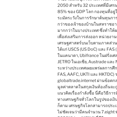
2050 สำหรับ 32 ประเทศที่มีเศรษ
85% ของ GDP โลก กองทุนที่อยู
ระมัดระวังในการรักษาต้นทุนการกู้ย
กว่าของเจ้าของบ้านในสหราชอาณ
มากกว่าในบางประเทศ ซึ่งทำให้
เพื่อส่งเสริมการส่งออก หน่วยง
เศรษฐศาสตร์บนเว็บตามภาคส่วน
ได้แก่ USCS (US DoC) และ FAS
ในแคนาดา, Ubifrance ในฝรั่งเ
JETRO ในเอเชีย, Austrade และ 
ระหว่างประเทศเผยแพร่ผลการศึก
FAS, AAFC, UKTI และ HKTDC) ร
globaltrade.internet ผ่านข้อตกล
มูลค่าตลาดในสกุลเงินท้องถิ่นจะ
แนวคิดเรื่องกำลังซื้อ นี่คือวิธี
ทางเศรษฐกิจทั่วโลกในรูปของเงินด
ก็ตาม เศรษฐกิจโลกสามารถประเม
ไม่ชัดเจนว่ามีคนจำนวน 7.eight 