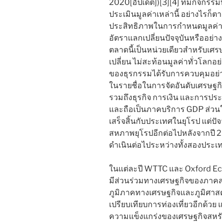
2020[อัปเดต])[3][4] ที่มีกิจกร
ประเมินมูลค่าเหล่านี้ อย่างไรก็ต
ประสิทธิภาพในการกำหนดมูลค่าท
อัตราแลกเปลี่ยนปัจจุบันหรืออย
ตลาดนี้เป็นหน่วยเดียวสำหรับเศร
เปลี่ยน ไม่สะท้อนมูลค่าทั่วโลกอ
ของธุรกรรมได้รับการควบคุมอย่า
ในรายชื่อในการจัดอันดับเศรษฐกิ
รวมถึงธุรกิจ การเงิน และการประ
และถือเป็นภาคบริการ GDP ส่ว
เสร็จสิ้นกับประเทศในยุโรป แต่ป
สหภาพยุโรปอีกต่อไปหลังจากปี 
ดำเนินต่อไประหว่างทั้งสองประเ
ในแต่ละปี WTTC และ Oxford E
มีส่วนร่วมทางเศรษฐกิจของภาคส
ภูมิภาคทางเศรษฐกิจและภูมิศาสตร
เปรียบเทียบการท่องเที่ยวอีกด้วย
ความแข็งแกร่งของเศรษฐกิจสหรัฐฯ 