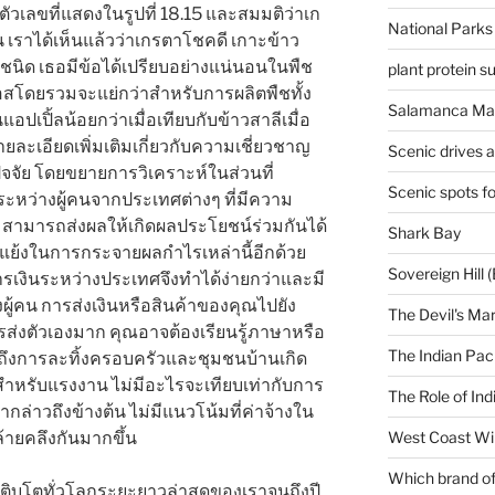
ตัวเลขที่แสดงในรูปที่ 18.15 และสมมติว่าเก
National Parks
น เราได้เห็นแล้วว่าเกรตาโชคดี เกาะข้าว
องชนิด เธอมีข้อได้เปรียบอย่างแน่นอนในพืช
plant protein 
์ลอสโดยรวมจะแย่กว่าสำหรับการผลิตพืชทั้ง
Salamanca Mar
ปเปิ้ลน้อยกว่าเมื่อเทียบกับข้าวสาลีเมื่อ
ายละเอียดเพิ่มเติมเกี่ยวกับความเชี่ยวชาญ
Scenic drives 
จัย โดยขยายการวิเคราะห์ในส่วนที่
Scenic spots f
าระหว่างผู้คนจากประเทศต่างๆ ที่มีความ
 สามารถส่งผลให้เกิดผลประโยชน์ร่วมกันได้
Shark Bay
ดแย้งในการกระจายผลกำไรเหล่านี้อีกด้วย
Sovereign Hill (
ารเงินระหว่างประเทศจึงทำได้ง่ายกว่าและมี
้คน การส่งเงินหรือสินค้าของคุณไปยัง
The Devil's Ma
ารส่งตัวเองมาก คุณอาจต้องเรียนรู้ภาษาหรือ
The Indian Paci
ดถึงการละทิ้งครอบครัวและชุมชนบ้านเกิด
มสำหรับแรงงาน ไม่มีอะไรจะเทียบเท่ากับการ
The Role of Ind
กล่าวถึงข้างต้น ไม่มีแนวโน้มที่ค่าจ้างใน
้ายคลึงกันมากขึ้น
West Coast Wi
Which brand of 
ิบโตทั่วโลกระยะยาวล่าสุดของเราจนถึงปี