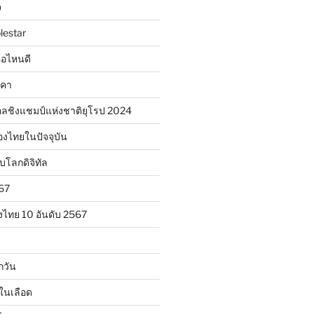
จ
lestar
ห้อไหนดี
าคา
ลชิงแชมป์แห่งชาติยุโรป 2024
องไทยในปัจจุบัน
ับโลกดิจิทัล
567
งไทย 10 อันดับ 2567
กวัน
ในเลือด