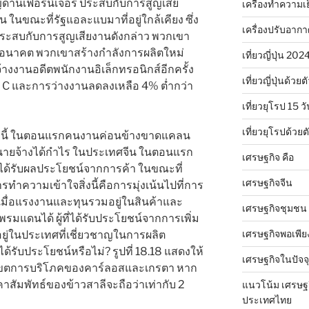
ญด้านเฟอร์นิเจอร์ ประสบกับการสูญเสีย
เครื่องทำความเ
ในขณะที่รัฐแอละแบมาที่อยู่ใกล้เคียง ซึ่ง
เครื่องปรับอาก
น ประสบกับการสูญเสียงานดังกล่าว พวกเขา
ปในอนาคต พวกเขาสร้างกำลังการผลิตใหม่
เที่ยวญี่ปุ่น 20
งานอดีตพนักงานอิเล็กทรอนิกส์อีกครั้ง
เที่ยวญี่ปุ่นด้วย
ุด C และการว่างงานลดลงเหลือ 4% ต่ำกว่า
เที่ยวยุโรป 15 วั
เที่ยวยุโรปด้วย
ย่างนี้ ในตอนแรกคนงานค่อนข้างขาดแคลน
นายจ้างได้กำไร ในประเทศจีน ในตอนแรก
เศรษฐกิจ คือ
ด้รับผลประโยชน์จากการค้า ในขณะที่
เศรษฐกิจจีน
ทำความเข้าใจสิ่งนี้คือการมุ่งเน้นไปที่การ
ื่อแรงงานและทุนรวมอยู่ในสินค้าและ
เศรษฐกิจชุมชน
รมแดนได้ ผู้ที่ได้รับประโยชน์จากการเพิ่ม
เศรษฐกิจพอเพีย
ยอยู่ในประเทศที่เชี่ยวชาญในการผลิต
้รับประโยชน์หรือไม่? รูปที่ 18.18 แสดงให้
เศรษฐกิจในปัจจุ
บเขตการบริโภคของคาร์ลอสและเกรตา หาก
สัมพัทธ์ของข้าวสาลีจะถือว่าเท่ากับ 2
แนวโน้ม เศรษฐ
ประเทศไทย