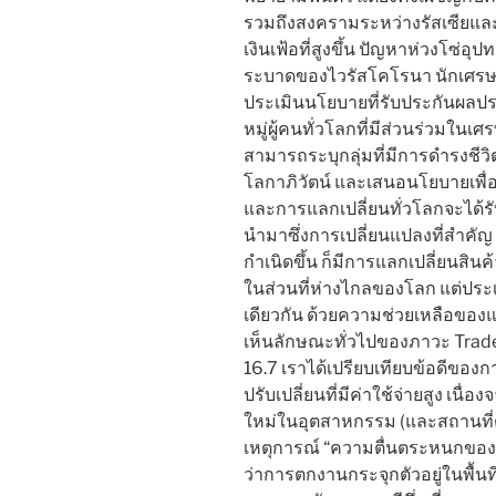
รวมถึงสงครามระหว่างรัสเซียและ
เงินเฟ้อที่สูงขึ้น ปัญหาห่วงโซ่อ
ระบาดของไวรัสโคโรนา นักเศ
ประเมินนโยบายที่รับประกันผลประ
หมู่ผู้คนทั่วโลกที่มีส่วนร่วมในเ
สามารถระบุกลุ่มที่มีการดำรงชี
โลกาภิวัตน์ และเสนอนโยบายเพื่อ
และการแลกเปลี่ยนทั่วโลกจะได้รับ
นำมาซึ่งการเปลี่ยนแปลงที่สำคัญ
กำเนิดขึ้น ก็มีการแลกเปลี่ยนส
ในส่วนที่ห่างไกลของโลก แต่ปร
เดียวกัน ด้วยความช่วยเหลือของ
เห็นลักษณะทั่วไปของภาวะ Trade
16.7 เราได้เปรียบเทียบข้อดีของก
ปรับเปลี่ยนที่มีค่าใช้จ่ายสูง เนื
ใหม่ในอุตสาหกรรม (และสถานที่ตั
เหตุการณ์ “ความตื่นตระหนกของจีน
ว่าการตกงานกระจุกตัวอยู่ในพื้น