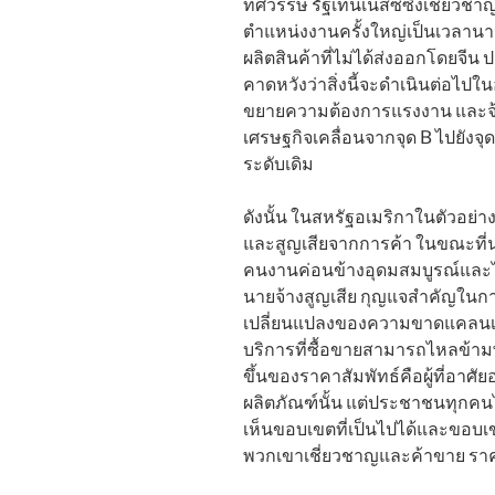
ทศวรรษ รัฐเทนเนสซีซึ่งเชี่ยวชา
ตำแหน่งงานครั้งใหญ่เป็นเวลานาน 
ผลิตสินค้าที่ไม่ได้ส่งออกโดยจี
คาดหวังว่าสิ่งนี้จะดำเนินต่อไ
ขยายความต้องการแรงงาน และจ้าง
เศรษฐกิจเคลื่อนจากจุด B ไปยังจ
ระดับเดิม
ดังนั้น ในสหรัฐอเมริกาในตัวอ
และสูญเสียจากการค้า ในขณะที่
คนงานค่อนข้างอุดมสมบูรณ์และไ
นายจ้างสูญเสีย กุญแจสำคัญในการ
เปลี่ยนแปลงของความขาดแคลนเม
บริการที่ซื้อขายสามารถไหลข้ามพ
ขึ้นของราคาสัมพัทธ์คือผู้ที่อาศั
ผลิตภัณฑ์นั้น แต่ประชาชนทุกคนได
เห็นขอบเขตที่เป็นไปได้และขอ
พวกเขาเชี่ยวชาญและค้าขาย ราคา