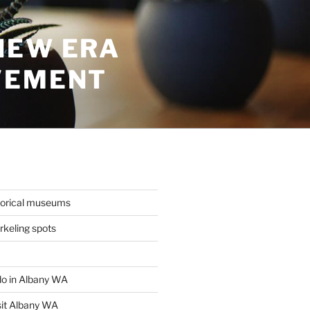
NEW ERA
VEMENT
torical museums
keling spots
 do in Albany WA
sit Albany WA