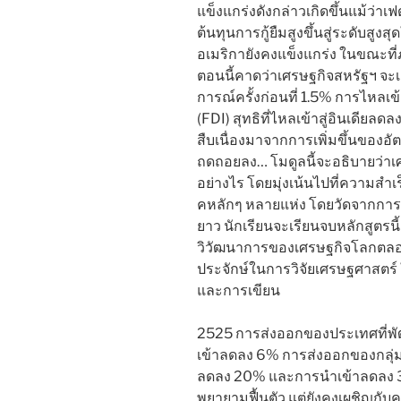
แข็งแกร่งดังกล่าวเกิดขึ้นแม้ว่าเฟ
ต้นทุนการกู้ยืมสูงขึ้นสู่ระดับสูง
อเมริกายังคงแข็งแกร่ง ในขณะที่ภ
ตอนนี้คาดว่าเศรษฐกิจสหรัฐฯ จะเต
การณ์ครั้งก่อนที่ 1.5% การไห
(FDI) สุทธิที่ไหลเข้าสู่อินเดียลด
สืบเนื่องมาจากการเพิ่มขึ้นของอั
ถดถอยลง… โมดูลนี้จะอธิบายว่าเศร
อย่างไร โดยมุ่งเน้นไปที่ความ
คหลักๆ หลายแห่ง โดยวัดจากกา
ยาว นักเรียนจะเรียนจบหลักสูตรนี้
วิวัฒนาการของเศรษฐกิจโลกตลอ
ประจักษ์ในการวิจัยเศรษฐศาสตร์
และการเขียน
2525 การส่งออกของประเทศที่พ
เข้าลดลง 6% การส่งออกของกลุ่ม
ลดลง 20% และการนำเข้าลดลง 3% 
พยายามฟื้นตัว แต่ยังคงเผชิญกับค