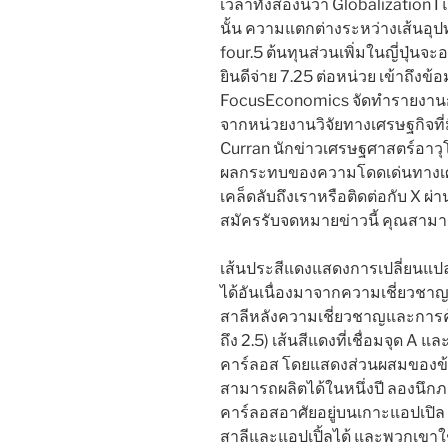
เวลาทั้งสองนี้ว่า Globalization 
นั้น ความแตกต่างระหว่างเส้นอุป
four.5 ต้นทุนส่วนเพิ่มในญี่ปุ่นจะ
ยินดีจ่าย 7.25 ต่อหน่วย เข้าถึงข้
FocusEconomics จัดทำรายงานกา
จากหน่วยงานวิจัยทางเศรษฐกิจที่ม
Curran นักข่าวเศรษฐศาสตร์อาวุโ
ผลกระทบของความโดดเด่นทางเศ
เคล็ดลับถึงเราหรือติดต่อกับ X 
สมัครรับจดหมายข่าวนี้ คุณสามารถ
เส้นประสีแดงแสดงการเปลี่ยนแ
ได้อันเนื่องมาจากความเชี่ยวชา
สาลีหลังความเชี่ยวชาญและการค้า
ถึง 2.5) เส้นสีแดงที่เชื่อมจุด A 
คาร์ลอส โดยแสดงส่วนผสมของข้า
สามารถผลิตได้ในหนึ่งปี ลองนึก
คาร์ลอสอาศัยอยู่บนเกาะแอปเปิล 
สาลีและแอปเปิ้ลได้ และพวกเขาใช้