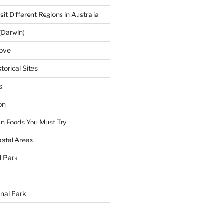
sit Different Regions in Australia
(Darwin)
ove
torical Sites
s
on
ian Foods You Must Try
astal Areas
al Park
onal Park