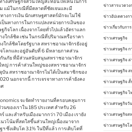
รมทางเศรษฐกิจส่วนใหญ่สะท้อนให้เห็นในการ
ข่าวสารแวดวง
าม แม้ในกรณีที่มีตลาดที่ชัดเจนและมี
างการเงิน นักเศรษฐศาสตร์มักจะไม่ใช้
ข่าวอัปเดตวงก
่างเป็นทางการในการแปลงหน่วยการเงินของ
ข่าวเกี่ยวกับการ
ษฐกิจโลก เนื่องจากโดยทั่วไปแล้วอัตราแลก
ย่างใกล้ชิด เช่น ในกรณีที่ปริมาณหรือราคา
ข่าวเศรษฐกิจ
งใกล้ชิดโดยรัฐบาล สหราชอาณาจักรยังอยู่
ข่าวเศรษฐกิจ ก
จโลกและอยู่อันดับที่ 6 มีหลายภาคส่วน
กันภัย ที่มีส่วนสนับสนุนสหราชอาณาจักร
ข่าวเศรษฐกิจ ล่
นใหญ่ การค้าส่วนใหญ่ของสหราชอาณาจักร
ข่าวเศรษฐกิจ ส
ัจจุบัน สหราชอาณาจักรไม่ได้เป็นสมาชิกของ
2020 นอกจากนี้ การเจรจาทางการค้ายังคง
ข่าวเศรษฐกิจ สั้
ทศ
ข่าวเศรษฐกิจ ไ
conomics จะจัดทำรายงานที่ครอบคลุมการ
ข่าวเศรษฐกิจวันน
่วนของเราใน 185 ประเทศ สำหรับ 26
์ และสำหรับเมืองมากกว่า 70 เมือง เรายัง
ข่าวเศรษฐกิจสห
 แนวโน้มที่สดใสขึ้นส่วนใหญ่เนื่องมาจาก
ข่าวเศรษฐกิจโ
ซึ่งเติบโต 3.1% ในปีที่แล้ว การเติบโตที่