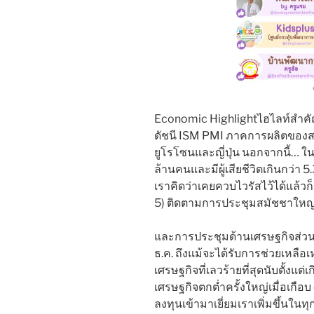
Economic Highlightไฮไลท์สำคัญจ
ดัชนี ISM PMI ภาคการผลิตของสห
ยูโรโซนและญี่ปุ่น นอกจากนี้… ในข
ล้านคนและมีผู้เสียชีวิตเกินกว่า
เราคิดว่าเคยควบไวรัสไว้ได้แล้วก
5) ติดตามการประชุมสมัชชาใหญ่พ
และการประชุมด้านเศรษฐกิจส่วน
ธ.ค. ถึงแม้จะได้รับการช่วยเหลือเ
เศรษฐกิจที่เลวร้ายที่สุดนับตั้งแ
เศรษฐกิจตกต่ำครั้งใหญ่เมื่อเกือ
ลงทุนเข้ามาเยี่ยมเราเพิ่มขึ้นในทุ