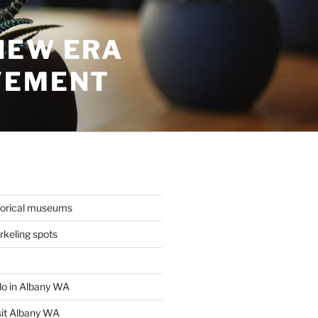
NEW ERA
VEMENT
torical museums
keling spots
 do in Albany WA
sit Albany WA