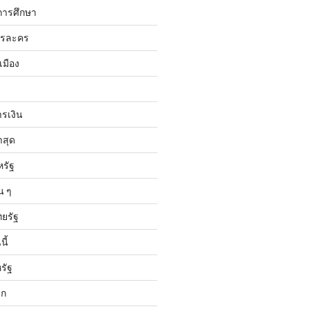
การศึกษา
ารละคร
เมือง
ารเงิน
าสุด
หรัฐ
น ๆ
ทยรัฐ
ี้
รัฐ
ลก