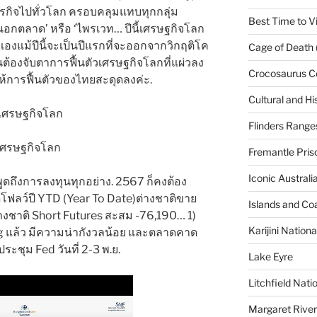
รกิจไปทั่วโลก ครอบคลุมแทบทุกกลุ่ม
Best Time to Vi
ทนอกตลาด’ หรือ ‘ไพรเวท… ปีนี้เศรษฐกิจโลก
ยเองแม้ปีนี้จะเป็นปีแรกที่จะออกจากวิกฤติโค
Cage of Death 
วนต้องจับตาการฟื้นตัวเศรษฐกิจโลกที่แผ่วลง
Crocosaurus C
ห้การฟื้นตัวของไทยสะดุดลงค่ะ.
Cultural and His
Flinders Range
Fremantle Pris
Iconic Austral
อพูดถึงการลงทุนทุกอย่าง. 2567 ก็คงต้อง
นด์โฟลว์ปี YTD (Year To Date)ต่างชาติขาย
Islands and Co
างชาติ Short Futures สะสม -76,190… 1)
Karijini Nation
ng แล้ว มีความน่ากังวลน้อย และตลาดคาด
ประชุม Fed วันที่ 2-3 พ.ย.
Lake Eyre
Litchfield Nati
Margaret River