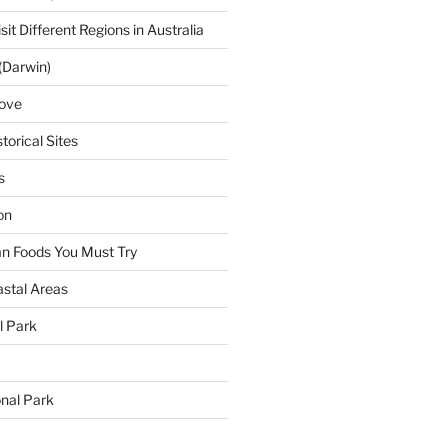
sit Different Regions in Australia
(Darwin)
ove
torical Sites
s
on
ian Foods You Must Try
astal Areas
al Park
onal Park