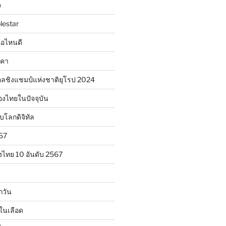
จ
lestar
ห้อไหนดี
าคา
ลชิงแชมป์แห่งชาติยุโรป 2024
องไทยในปัจจุบัน
ับโลกดิจิทัล
567
งไทย 10 อันดับ 2567
กวัน
ในเลือด