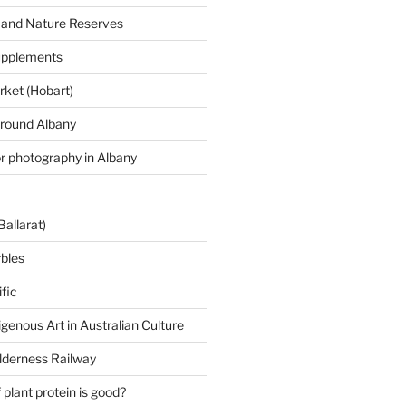
 and Nature Reserves
supplements
ket (Hobart)
around Albany
or photography in Albany
Ballarat)
rbles
fic
igenous Art in Australian Culture
lderness Railway
plant protein is good?