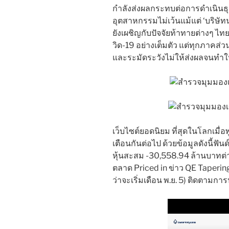
กำลังส่งผลกระทบต่อการดำเนินธุ
อุตสาหกรรมไม่เว้นแม้แต่ ‘บริษั
ยังเผชิญกับปัจจัยท้าทายต่างๆ ไท
วิด-19 อย่างเต็มตัว แต่ทุกภาคส่
และระมัดระวังไม่ให้ส่งผลจนทำใ
เว็บไซต์ยอดนิยม ที่สุดในโลกเมื่
เตือนกันต่อไป ด้วยข้อมูลดังนี้ฟั
หุ้นสะสม -30,558.94 ล้านบาทต่
ตลาด Priced in ข่าว QE Taperi
ว่าจะเริ่มเดือน พ.ย. 5) ติดตามการ