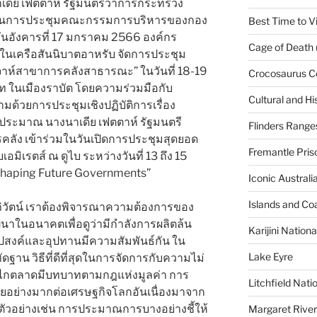
เดีย เฟตตาห์ รัฐมนตรีว่าการกระทรวง
ธานการประชุมคณะกรรมการบริหารของกอง
Best Time to Vi
นอังคารที่ 17 มกราคม 2566 องค์กร
Cage of Death 
ในเครือสันนิบาตอาหรับ จัดการประชุม
ร์จาห์สาขาการคลังสาธารณะ” ในวันที่ 18-19
Crocosaurus C
 ในเมืองราบัต โดยความร่วมมือกับ
Cultural and His
ด้วยการประชุมเชิงปฏิบัติการเรื่อง
ะมาณ นางนาเดีย เฟตตาห์ รัฐมนตรี
Flinders Range
ลัง เข้าร่วมในวันเปิดการประชุมสุดยอด
Fremantle Pris
เอมิเรตส์ ณ ดูไบ ระหว่างวันที่ 13 ถึง 15
“Shaping Future Governments”
Iconic Austral
Islands and Co
ิวัตน์ เราต้องพิจารณาความต้องการของ
ในอนาคตเพื่อดูว่ามีกำลังการผลิตล้น
Karijini Nation
ุปสงค์และอุปทานมีความสัมพันธ์กัน ใน
Lake Eyre
ฐาน วิธีที่ดีที่สุดในการจัดการกับความไม่
ลไกตลาดมีบทบาทตามกฎแห่งมูลค่า การ
Litchfield Nati
ยอย่างมากต่อเศรษฐกิจโลกอันเนื่องมาจาก
ัวอย่างเช่น การประมาณการบางอย่างชี้ให้
Margaret River