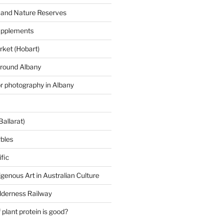
 and Nature Reserves
supplements
ket (Hobart)
around Albany
or photography in Albany
Ballarat)
rbles
fic
igenous Art in Australian Culture
lderness Railway
plant protein is good?