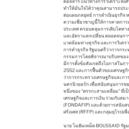
ดอลลาร์ แนวทางการวิเคราะห์
ทำให้มั่นใจได้ว่าคุณสามารถประ
ต่อแผนกลยุทธ์ การดำเนินธุรกิจ
ความเชี่ยวชาญนี้ให้การคาดการ
ประเทศ ครอบคลุมการเติบโตทางเ
และอัตราแลกเปลี่ยน ตลอดจนการ
แวดล้อมทางธุรกิจ และการวิเคร
การทำธุรกิจ รัฐมนตรีว่าการกร
กรรมการโดยพิจารณาบริบทของสภ
มีการตั้งข้อสังเกตถึงโอกาสในก
2552 และการฟื้นตัวของเศรษฐกิ
ว่าการกระทรวงเศรษฐกิจและการค
นครนิวยอร์ก เพื่อสนับสนุนการขยา
หนึ่งของ “ตรรกะสามเหลี่ยม” ที่
เศรษฐกิจและการเงิน ร่วมกับสม
(FONDAFIP) และด้วยการสนับส
ฝรั่งเศส (RFFP) และกลุ่มยุโรปเ
นาย โมฮัมเหม็ด BOUSSAID รัฐ