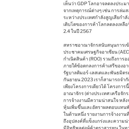
เห็นว่า GDP โลกอาจลดลงประมาณ
จากเหตุการณ์ต่างๆ เช่น การล่ม
ระหว่างประเทศกำลังสูญเสียกำลั
เติบโตของการค้าโลกลดลงเหลือร้
2.4 ในปี 2567
สหราชอาณาจักรสนับสนุนการเข้าร
ประชาคมเศรษฐกิจอาเซียน (AEC) 
กำเนิดสินค้า (ROO) รวมถึงการอ
ภายใต้ข้อตกลงการค้าเสรีของอา
รัฐบาลติมอร์-เลสเตและพันธมิต
กันยายน 2023 เราก็สามารถจำกั
เพียงโครงการเดียวได้ โครงการ
อาณาจักร (ต่างประเทศ เครือจัก
การจ้างงานมีความน่าสนใจ หลั
หุ้นเพิ่มขึ้นและอัตราผลตอบแทนพัน
ในด้านหนึ่ง รายงานการจ้างงานที
ถึงอุปสงค์ที่แข็งแกร่งและความน่า
มีอิทธิพลต่อผู้ค้าตราสารทุน ในท