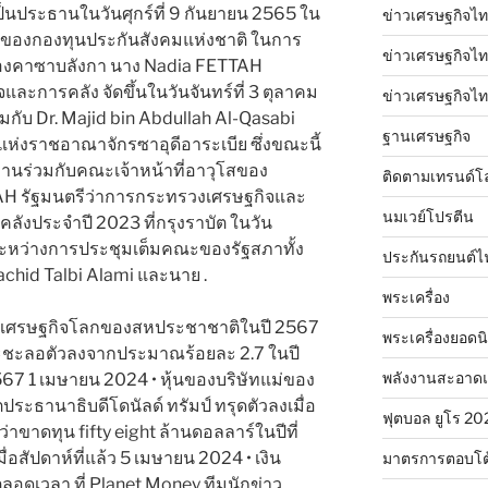
นประธานในวันศุกร์ที่ 9 กันยายน 2565 ใน
ข่าวเศรษฐกิจไท
องกองทุนประกันสังคมแห่งชาติ ในการ
ข่าวเศรษฐกิจไทย
มืองคาซาบลังกา นาง Nadia FETTAH
ละการคลัง จัดขึ้นในวันจันทร์ที่ 3 ตุลาคม
ข่าวเศรษฐกิจไทย
ับ Dr. Majid bin Abdullah Al-Qasabi
ฐานเศรษฐกิจ
ห่งราชอาณาจักรซาอุดีอาระเบีย ซึ่งขณะนี้
านร่วมกับคณะเจ้าหน้าที่อาวุโสของ
ติดตามเทรนด์โ
TAH รัฐมนตรีว่าการกระทรวงเศรษฐกิจและ
นมเวย์โปรตีน
งประจำปี 2023 ที่กรุงราบัต ในวัน
ระหว่างการประชุมเต็มคณะของรัฐสภาทั้ง
ประกันรถยนต์ไ
hid Talbi Alami และนาย .
พระเครื่อง
เศรษฐกิจโลกของสหประชาชาติในปี 2567
พระเครื่องยอดน
ะชะลอตัวลงจากประมาณร้อยละ 2.7 ในปี
พลังงานสะอาด
567 1 เมษายน 2024 • หุ้นของบริษัทแม่ของ
ระธานาธิบดีโดนัลด์ ทรัมป์ ทรุดตัวลงเมื่อ
ฟุตบอล ยูโร 20
ว่าขาดทุน fifty eight ล้านดอลลาร์ในปีที่
ื่อสัปดาห์ที่แล้ว 5 เมษายน 2024 • เงิน
มาตรการตอบโต
ตลอดเวลา ที่ Planet Money ทีมนักข่าว