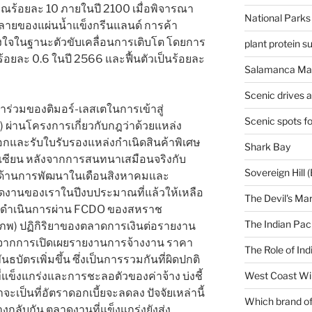
ร้อยละ 10 ภายในปี 2100 เมื่อพิจารณา
National Parks
สลายของแผ่นน้ำแข็งกรีนแลนด์ การค้า
งใจในฐานะตัวขับเคลื่อนการเติบโต โดยการ
plant protein 
อยละ 0.6 ในปี 2566 และฟื้นตัวเป็นร้อยละ
Salamanca Mar
Scenic drives 
่วมของติมอร์-เลสเตในการเข้าสู่
Scenic spots f
ผ่านโครงการเกี่ยวกับกฎว่าด้วยแหล่ง
อกและรับใบรับรองแหล่งกำเนิดสินค้าพิเศษ
Shark Bay
เซียน หลังจากการสนทนาเสมือนจริงกับ
Sovereign Hill (
รด้านการพัฒนาในเดือนสิงหาคมและ
ดงานของเราในปีงบประมาณที่แล้วให้เหลือ
The Devil's Ma
นี้ดำเนินการผ่าน FCDO ของสหราช
The Indian Paci
รภพ) ปฏิกิริยาของตลาดการเงินต่อรายงาน
งจากการเปิดเผยรายงานการจ้างงาน ราคา
The Role of Ind
ธบัตรเพิ่มขึ้น ซึ่งเป็นการรวมกันที่ผิดปกติ
่แข็งแกร่งและการชะลอตัวของค่าจ้าง บ่งชี้
West Coast Wi
จะเป็นที่อัตราดอกเบี้ยจะลดลง ปัจจัยเหล่านี้
Which brand of 
างกลับกัน ตลาดงานที่แข็งแกร่งยังส่ง