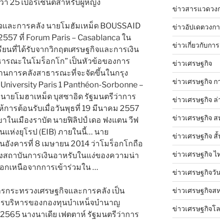
า 25 เปอร์เซ็นต์สำหรับผู้หญิง
ข่าวสารแวดวง
ษฐกิจและการคลัง นายโมฮัมเหม็ด BOUSSAID
ข่าวอัปเดตวงก
ธ์ 2557 ที่ Forum Paris – Casablanca ใน
ข่าวเกี่ยวกับการ
รียนที่ได้รับจากวิกฤตเศรษฐกิจและการเงิน
าธารณะในโมร็อกโก” เป็นหัวข้อของการ
ข่าวเศรษฐกิจ
านการคลังสาธารณะที่จะจัดขึ้นในกรุง
ข่าวเศรษฐกิจ ก
ที่ University Paris 1 Panthéon-Sorbonne –
.. นายโมฮาเหม็ด บุสซาอิด รัฐมนตรีว่าการ
ข่าวเศรษฐกิจ ล่
ารต้อนรับเมื่อวันพุธที่ 19 มีนาคม 2557
ข่าวเศรษฐกิจ ส
นเมืองราบัต นายฟิลิปป์ เดอ ฟงแตน วีฟ
แห่งยุโรป (EIB) ภายในนี้… นาย
ข่าวเศรษฐกิจ สั้
นอังคารที่ 8 เมษายน 2014 ว่าโมร็อกโกถือ
ข่าวเศรษฐกิจ ไ
องสถาบันการเงินอาหรับในแง่ของความน่า
อกเหนือจากการเข้าร่วมใน …
ข่าวเศรษฐกิจวันน
การกระทรวงเศรษฐกิจและการคลัง เป็น
ข่าวเศรษฐกิจสห
บริหารของกองทุนบำเหน็จบำนาญ
ข่าวเศรษฐกิจโ
ม 2565 นางนาเดีย เฟตตาห์ รัฐมนตรีว่าการ