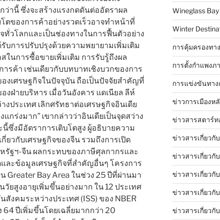
่านี้ ซึ่งจะสร้างแรงกดดันต่ออัตราผล
Wineglass Bay
ิบโตของการค้าอย่างรวดเร็วอาจทำหน้าที่
Winter Destinat
จทั่วโลกและเป็นช่องทางในการฟื้นตัวอย่าง
ด้รับการปรับปรุงด้วยความพยายามเพิ่มเติม
การคุ้มครองทาง
ารซื้อขายเพิ่มเติม การรับรู้ถึงผล
การตั้งกำแพงภา
รค้า เช่นเดียวกับบทบาทเชิงบวกของการ
องเศรษฐกิจในปัจจุบัน ถือเป็นปัจจัยสำคัญที่
การแข่งขันทาง
ฝ่ายบริหาร เมื่อวันอังคาร แดเนียล ลีห์
ข่าวการเมืองหล
างประเทศ เลิกศรัทธาต่อเศรษฐกิจอินเดีย
ข็งแกร่งมาก” เขากล่าวว่าอินเดียเป็นจุดสว่าง
ข่าวสารสตาร์ท
้ซึ่งมีอัตราการเติบโตสูง ผู้อธิบายความ
ข่าวสารเกี่ยวกั
กี่ยวกับเศรษฐกิจของจีน รวมถึงการเปิด
หรัฐฯ-จีน ผลกระทบของภาษีศุลกากรและ
ข่าวสารเกี่ยวกั
และข้อมูลเศรษฐกิจที่สำคัญอื่นๆ โครงการ
ข่าวสารเกี่ยวกั
ผน Greater Bay Area ในช่วง 25 ปีที่ผ่านมา
ัยสูงอายุเพิ่มขึ้นอย่างมาก ใน 12 ประเทศ
ข่าวสารเกี่ยวก
กันสังคมระหว่างประเทศ (ISS) ของ NBER
ึง 64 ปีเพิ่มขึ้นโดยเฉลี่ยมากกว่า 20
ข่าวสารเกี่ยวกั