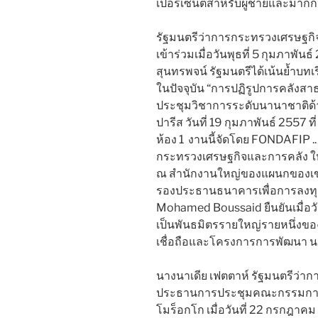
เปอร์เซ็นต์สำหรับผู้ชายและมากกว่
​​​​​​รัฐมนตรีว่าการกระทรวงเศร
เข้าร่วมเมื่อวันพุธที่ 5 กุมภาพัน
สุนทรพจน์ รัฐมนตรีได้เน้นย้ำบทเ
ในปัจจุบัน “การปฏิรูปการคลังส
ประชุมวิชาการระดับนานาชาติด้
ปารีส วันที่ 19 กุมภาพันธ์ 2557 
ห้อง 1 ​ ​งานนี้จัดโดย FONDAFIP 
กระทรวงเศรษฐกิจและการคลัง ให้ก
ณ สำนักงานใหญ่ของแผนกของเขาใ
รองประธานธนาคารเพื่อการลงทุน
Mohamed Boussaid ยืนยันเมื่อวั
เป็นพันธมิตรรายใหญ่รายหนึ่งข
เชื่อถือและโครงการการพัฒนา น
นางนาเดีย เฟตตาห์ รัฐมนตรีว่า
ประธานการประชุมคณะกรรมการ
โมร็อกโก เมื่อวันที่ 22 กรกฎาค