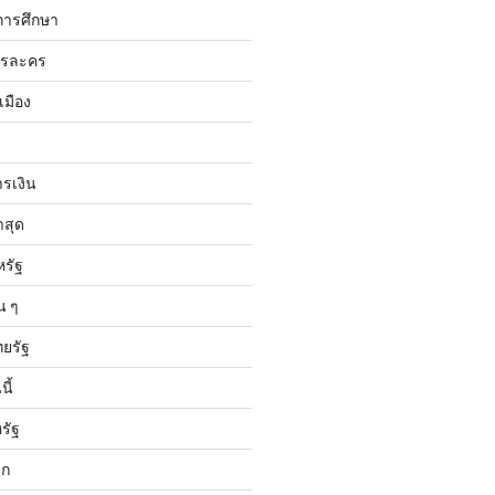
การศึกษา
ารละคร
เมือง
ารเงิน
าสุด
หรัฐ
น ๆ
ทยรัฐ
ี้
รัฐ
ลก