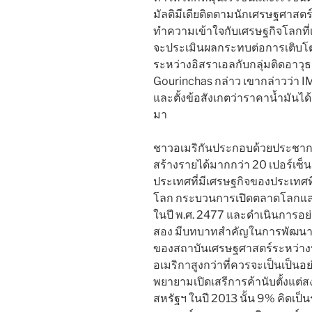
มัลติมีเดียติดตามนักเศรษฐศาสตร
ทำความเข้าใจกับเศรษฐกิจโลกที่เปล
จะประเมินผลกระทบต่อการเติบ
ระหว่างอิสราเอลกับกลุ่มติดอ
Gourinchas กล่าว เขากล่าวว่า I
และตั้งข้อสังเกตว่าราคาน้ำมันได
มา
ชาวอเมริกันประกอบด้วยประชากร
สร้างรายได้มากกว่า 20 เปอร์เซ็
ประเทศที่มีเศรษฐกิจของประเทศที
โลก กระบวนการเปิดตลาดโลกและก
ในปี พ.ศ. 2477 และดำเนินการอย่าง
สอง มีบทบาทสำคัญในการพัฒนาคว
ของสถาบันเศรษฐศาสตร์ระหว่างปร
อเมริกาสูงกว่าที่ควรจะเป็นเป็นอ
พยายามเปิดเสรีการค้านับตั้งแต่
สหรัฐฯ ในปี 2013 นั้น 9% คิดเป็น