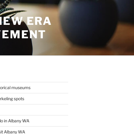
NEW ERA
VEMENT
torical museums
keling spots
 do in Albany WA
sit Albany WA