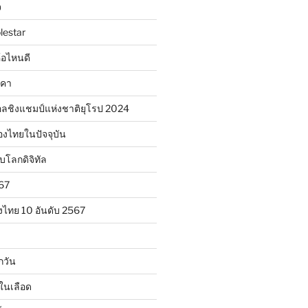
จ
lestar
ห้อไหนดี
าคา
ลชิงแชมป์แห่งชาติยุโรป 2024
องไทยในปัจจุบัน
ับโลกดิจิทัล
567
งไทย 10 อันดับ 2567
กวัน
ในเลือด