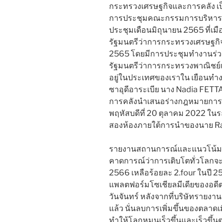
กระทรวงเศรษฐกิจและการคลัง เป็
การประชุมคณะกรรมการบริหารข
ประชุมเดือนมิถุนายน 2565 ที่เ
รัฐมนตรีว่าการกระทรวงเศรษฐกิจแ
2565 โดยมีการประชุมทำงานร่วมก
รัฐมนตรีว่าการกระทรวงพาณิชย์แ
อยู่ในประเทศของเราใน เยือนทำง
ซาอุดีอาระเบีย นาง Nadia FET
การคลังนำเสนอร่างกฎหมายการคลั
พฤหัสบดีที่ 20 ตุลาคม 2022 ใน
สองห้องภายใต้การนำของนาย Rac
รายงานสถานการณ์และแนวโน้ม
คาดการณ์ว่าการเติบโตทั่วโลกจ
2566 เหลือร้อยละ 2.four ในปี 2
แพลตฟอร์มโซเชียลมีเดียของอดีตป
วันจันทร์ หลังจากที่บริษัทรายงาน
แล้ว นั่นลบการเพิ่มขึ้นของตลาดเม
ทำให้โลกหมุนเร็วขึ้นและเร็วขึ้น