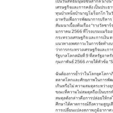
เป็นวันสิทธิมนุษยชนสากล นางนา
เศรษฐกิจและการคลัง เป็นประ
ทุนบำเหน็จบำนาญโมร็อกโก ในวั
อาหรับเพื่อการพัฒนาการบริหาร 
สัมมนาเบื้องต้นเรื่อง “รางวัลชา
มกราคม 2566 ที่โรงแรมแมริออท
กระทรวงเศรษฐกิจ และการเงิน ตาม
แนวทางเพศภาวะในการจัดทำงบปร
ว่าการกระทรวงเศรษฐกิจและการค
รัฐบาลโลกสมัยที่ 9 ที่สหรัฐอาหรับ
กุมภาพันธ์ 2566 ภายใต้หัวข้อ 
ฉันต้องการย้ำว่าในโลกยุคโลกาภ
ตลาดโลกและศักยภาพในการพัฒนา
เกินหรือไม่ ความสมดุลระหว่างอ
ขณะที่ความไม่สมดุลถือเป็นบรรทัด
สมดุลดังกล่าวคือการปล่อยให้ก
ศึกษาได้คาดการณ์ถึงความสูญเสี
การเปลี่ยนแปลงสภาพภูมิอากาศ ต