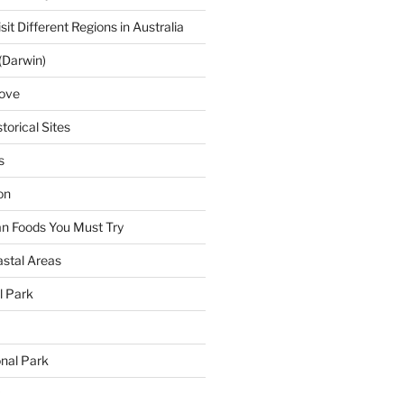
sit Different Regions in Australia
(Darwin)
ove
torical Sites
s
on
ian Foods You Must Try
astal Areas
al Park
onal Park