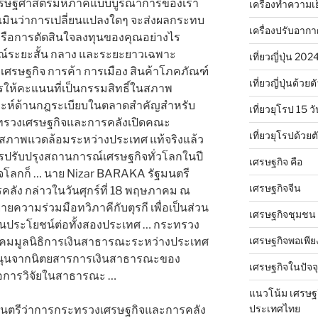
เศรษฐศาสตร์มหภาคแบบบูรณาการของเรา
เครื่องทำความเ
เมินว่าการเปลี่ยนแปลงใดๆ จะส่งผลกระทบ
เครื่องปรับอาก
 หรือการตัดสินใจลงทุนของคุณอย่างไร
ณ์ระยะสั้น กลาง และระยะยาวเฉพาะ
เที่ยวญี่ปุ่น 20
ศรษฐกิจ การค้า การเมือง สินค้าโภคภัณฑ์
เที่ยวญี่ปุ่นด้วย
ให้คะแนนที่เป็นกรรมสิทธิ์ในสภาพ
าะห์ด้านกฎระเบียบในตลาดสำคัญสำหรับ
เที่ยวยุโรป 15 วั
ะทรวงเศรษฐกิจและการคลังเปิดคณะ
เที่ยวยุโรปด้วย
าพแวดล้อมระหว่างประเทศ แท้จริงแล้ว
ารปรับปรุงสถานการณ์เศรษฐกิจทั่วโลกในปี
เศรษฐกิจ คือ
จโลกก็ … นาย Nizar BARAKA รัฐมนตรี
เศรษฐกิจจีน
ลัง กล่าวในวันศุกร์ที่ 18 พฤษภาคม ณ
ยความร่วมมือทวิภาคีกับตุรกี เพื่อเป็นส่วน
เศรษฐกิจชุมชน
เป็นประโยชน์ต่อทั้งสองประเทศ … กระทรวง
เศรษฐกิจพอเพีย
าคมมูลนิธิการเงินสาธารณะระหว่างประเทศ
นุนจากนิตยสารการเงินสาธารณะของ
เศรษฐกิจในปัจจุ
พื่อการวิจัยในสาธารณะ …
แนวโน้ม เศรษฐ
ประเทศไทย
มนตรีว่าการกระทรวงเศรษฐกิจและการคลัง