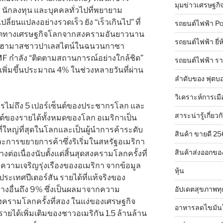
มุมข่าวเศรษฐกิ
์ นักลงทุน และบุคคลทั่วไปที่พยายาม
ี่ยนแปลงอย่างรวดเร็ว ยัง “เร็วเกินไป” ที่
รถยนต์ไฟฟ้า Po
โตทางเศรษฐกิจโลกจากสงครามอันยาวนาน
รถยนต์ไฟฟ้า ยี่
าวุธฮามาสชาวปาเลสไตน์ในฉนวนกาซา
MF กำลัง “ติดตามสถานการณ์อย่างใกล้ชิด”
รถยนต์ไฟฟ้า ร
้เพิ่มขึ้นประมาณ 4% ในช่วงหลายวันที่ผ่าน
ลำดับของ ฟุตบอ
วิเคราะห์การเมื
ไม่ถึง 5 เปอร์เซ็นต์ของประชากรโลก และ
สาระน่ารู้เกี่ยวก
นต์ของรายได้ทั้งหมดของโลก อเมริกาเป็น
่ใหญ่ที่สุดในโลกและเป็นผู้นำการค้าระดับ
สินค้า ขายดี 2
ารขยายการค้าซึ่งริเริ่มในสหรัฐอเมริกา
สินค้าส่งออกขอ
ต่อเนื่องนับตั้งแต่สิ้นสุดสงครามโลกครั้งที่
ามเจริญรุ่งเรืองของอเมริกา จากข้อมูล
หุ้น
ะเทศปีเตอร์สัน รายได้ที่แท้จริงของ
ย่างอื่นถึง 9% ซึ่งเป็นผลมาจากความ
อัปเดตสุขภาพทุ
สงครามโลกครั้งที่สอง ในแง่ของเศรษฐกิจ
อาหารลดไขมัน
รายได้เพิ่มเติมของชาวอเมริกัน 1.5 ล้านล้าน