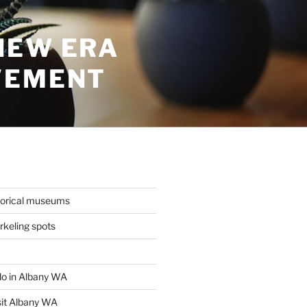
NEW ERA
VEMENT
torical museums
keling spots
 do in Albany WA
sit Albany WA