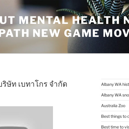
UT MENTAL HEALTH 
 PATH NEW GAME MO
ริษัท เบทาโกร จำกัด
Albany WA his
Albany WA snor
Australia Zoo
Best things to
Best time to vi