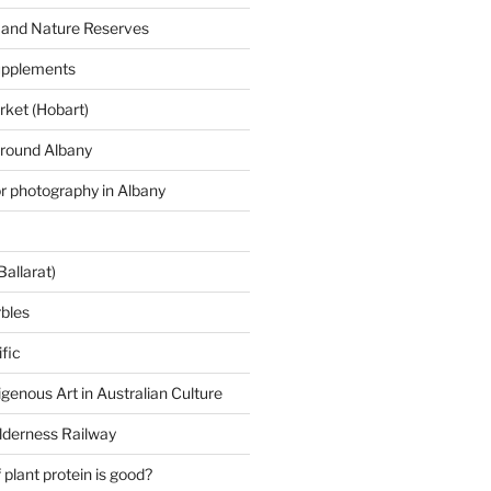
 and Nature Reserves
supplements
ket (Hobart)
around Albany
or photography in Albany
Ballarat)
rbles
fic
igenous Art in Australian Culture
lderness Railway
plant protein is good?