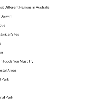
sit Different Regions in Australia
(Darwin)
ove
torical Sites
s
on
ian Foods You Must Try
astal Areas
al Park
onal Park