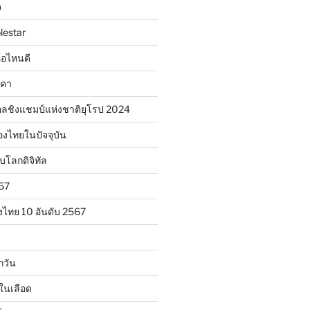
จ
lestar
ห้อไหนดี
าคา
ลชิงแชมป์แห่งชาติยุโรป 2024
องไทยในปัจจุบัน
ับโลกดิจิทัล
567
งไทย 10 อันดับ 2567
กวัน
ในเลือด