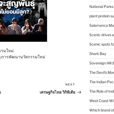
National Parks
plant protein 
Salamanca Mar
Scenic drives 
Scenic spots f
รรมใหม่
Shark Bay
Sovereign Hill (
The Devil's Ma
The Indian Paci
NEXT
Next
Post
The Role of Ind
ม
เศรษฐกิจไทย วิกิพีเดีย
West Coast Wi
Which brand of 