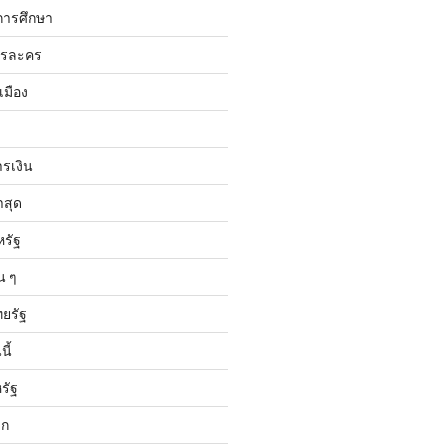
การศึกษา
ารละคร
เมือง
ารเงิน
าสุด
หรัฐ
น ๆ
ทยรัฐ
ี้
รัฐ
ลก