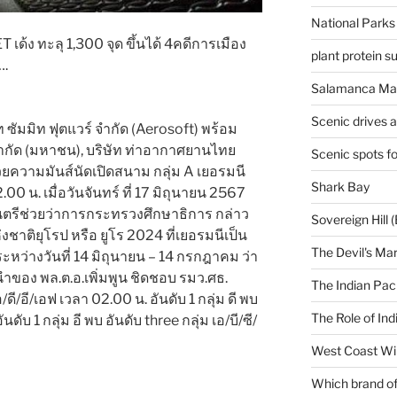
National Parks
T เด้ง ทะลุ 1,300 จุด ขึ้นได้ 4คดีการเมือง
plant protein 
….
Salamanca Mar
Scenic drives 
ษัท ซัมมิท ฟุตแวร์ จำกัด (Aerosoft) พร้อม
จำกัด (มหาชน), บริษัท ท่าอากาศยานไทย
Scenic spots f
้วยความมันส์นัดเปิดสนาม กลุ่ม A เยอรมนี
Shark Bay
0 น. เมื่อวันจันทร์ ที่ 17 มิถุนายน 2567
ฐมนตรีช่วยว่าการกระทรวงศึกษาธิการ กล่าว
Sovereign Hill (
ชาติยุโรป หรือ ยูโร 2024 ที่เยอรมนีเป็น
The Devil's Ma
หว่างวันที่ 14 มิถุนายน – 14 กรกฎาคม ว่า
ของ พล.ต.อ.เพิ่มพูน ชิดชอบ รมว.ศธ.
The Indian Paci
เอ/ดี/อี/เอฟ เวลา 02.00 น. อันดับ 1 กลุ่ม ดี พบ
The Role of Ind
ดับ 1 กลุ่ม อี พบ อันดับ three กลุ่ม เอ/บี/ซี/
West Coast Wi
Which brand of 