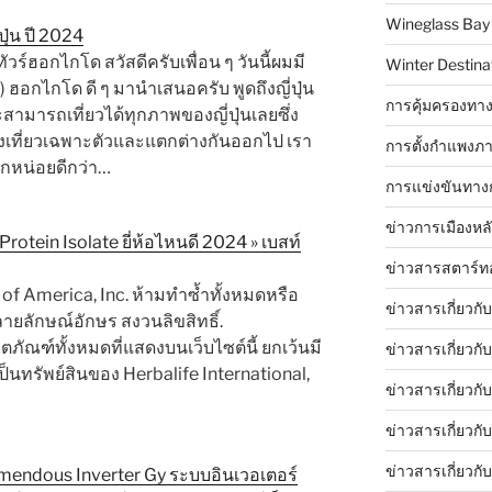
Wineglass Bay
ุ่น ปี 2024
ร์ฮอกไกโด สวัสดีครับเพื่อน ๆ วันนี้ผมมี
Winter Destinat
) ฮอกไกโด ดี ๆ มานำเสนอครับ พูดถึงญี่ปุ่น
การคุ้มครองทาง
สามารถเที่ยวได้ทุกภาพของญี่ปุ่นเลยซึ่ง
งเที่ยวเฉพาะตัวและแตกต่างกันออกไป เรา
การตั้งกำแพงภา
ักหน่อยดีกว่า…
การแข่งขันทาง
ข่าวการเมืองหล
otein Isolate ยี่ห้อไหนดี 2024 » เบสท์
ข่าวสารสตาร์ท
of America, Inc. ห้ามทำซ้ำทั้งหมดหรือ
ข่าวสารเกี่ยวกั
ายลักษณ์อักษร สงวนลิขสิทธิ์.
ัณฑ์ทั้งหมดที่แสดงบนเว็บไซต์นี้ ยกเว้นมี
ข่าวสารเกี่ยวกั
้เป็นทรัพย์สินของ Herbalife International,
ข่าวสารเกี่ยวกั
ข่าวสารเกี่ยวก
ข่าวสารเกี่ยวกั
emendous Inverter Gy ระบบอินเวอเตอร์