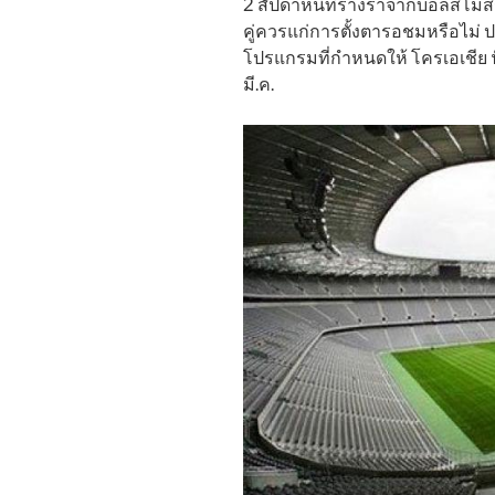
2 สัปดาห์นี้ที่ร้างราจากบอลสโ
คู่ควรแก่การตั้งตารอชมหรือไม่ ปร
โปรแกรมที่กำหนดให้ โครเอเชีย ฟั
มี.ค.