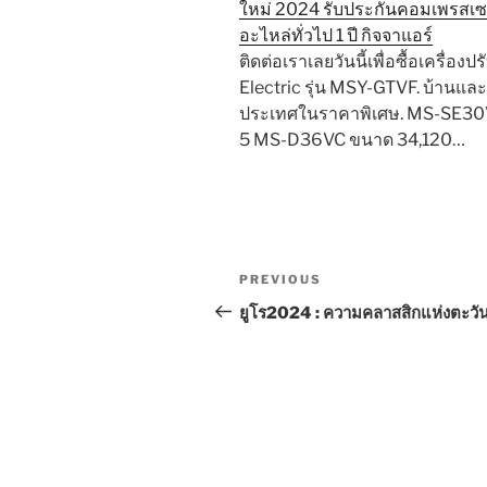
ใหม่ 2024 รับประกันคอมเพรสเซอร
อะไหล่ทั่วไป 1 ปี กิจจาแอร์
ติดต่อเราเลยวันนี้เพื่อซื้อเครื่อ
Electric รุ่น MSY-GTVF. บ้านและผ
ประเทศในราคาพิเศษ. MS-SE30V
5 MS-D36VC ขนาด 34,120…
Post
Previous
PREVIOUS
navigation
Post
ยูโร2024 : ความคลาสสิกแห่งตะวั