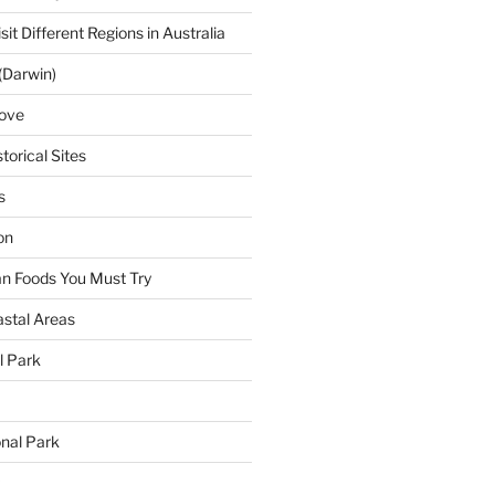
sit Different Regions in Australia
(Darwin)
ove
torical Sites
s
on
ian Foods You Must Try
astal Areas
al Park
onal Park