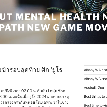
UT MENTAL HEALTH 
 PATH NEW GAME MO
เข้ารอบสุดท้าย ศึก ‘ยูโร
Albany WA his
Albany WA snor
Australia Zoo
 เอ/บี/ซี เวลา 02.00 น. อันดับ 1 กลุ่ม ซี พบ
 23.00 น. ฉะนั้นเมื่อ ยูโร 2024 มาเคาะประตู
Best things to
ำรวจตรวจตรากันหน่อย โดยเฉพาะว่าในช่วง
Best time to vi