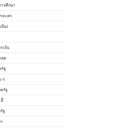
การศึกษา
ารละคร
เมือง
ารเงิน
าสุด
หรัฐ
น ๆ
ทยรัฐ
ี้
รัฐ
ลก