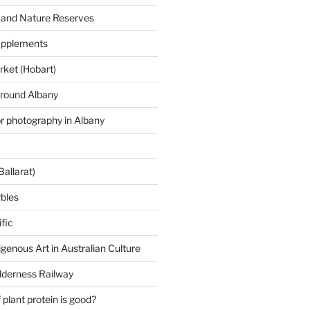
 and Nature Reserves
supplements
ket (Hobart)
around Albany
or photography in Albany
Ballarat)
rbles
fic
igenous Art in Australian Culture
lderness Railway
plant protein is good?