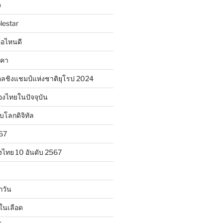
จ
lestar
ห้อไหนดี
าคา
ลชิงแชมป์แห่งชาติยุโรป 2024
องไทยในปัจจุบัน
ับโลกดิจิทัล
567
งไทย 10 อันดับ 2567
กวัน
ในเลือด