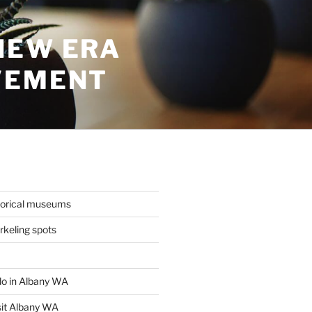
NEW ERA
VEMENT
torical museums
keling spots
 do in Albany WA
sit Albany WA