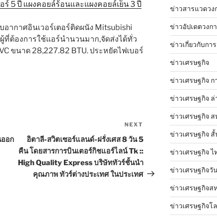
์ 5 ปี แผงคอยล์ร้อนและแผงคอยล์เย็น 3 ปี
ข่าวสารแวดวง
ข่าวอัปเดตวงก
งปรับอากาศอินเวอร์เตอร์ติดผนัง Mitsubishi
ู้ที่ต้องการใช้แอร์นำนวนมาก,จัดส่งได้ทั่ว
ข่าวเกี่ยวกับการ
C ขนาด 28,227.82 BTU. ประหยัดไฟเบอร์
ข่าวเศรษฐกิจ
ข่าวเศรษฐกิจ ก
ข่าวเศรษฐกิจ ล่
ข่าวเศรษฐกิจ ส
NEXT
Next
ข่าวเศรษฐกิจ สั้
Post
นออก
อิตาลี-สวิตเซอร์แลนด์-ฝรั่งเศส 8 วัน 5
คืน โดยสารการบินเตอร์กิชแอร์ไลน์ Tk ::
ข่าวเศรษฐกิจ ไ
High Quality Express บริษัททัวร์ชั้นนำ
ข่าวเศรษฐกิจวันน
คุณภาพ ทัวร์ต่างประเทศ ในประเทศ
ข่าวเศรษฐกิจสห
ข่าวเศรษฐกิจโ