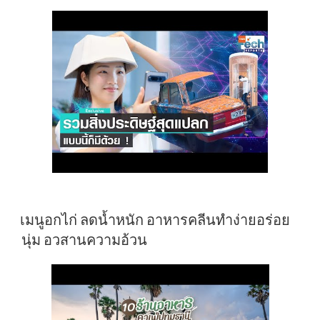
เมนูอกไก่ ลดน้ำหนัก อาหารคลีนทำง่ายอร่อย
นุ่ม อวสานความอ้วน