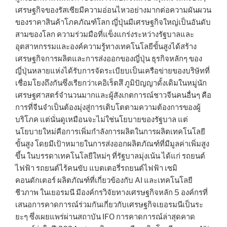
เศรษฐกิจของรัสเซียมีความอ่อนไหวอย่างมากต่อความผันผวน
ของราคาสินค้าโภคภัณฑ์โลก ญี่ปุ่นมีเศรษฐกิจใหญ่เป็นอันดับ
สามของโลก ความร่วมมือที่แข็งแกร่งระหว่างรัฐบาลและ
อุตสาหกรรมและองค์ความรู้ทางเทคโนโลยีขั้นสูงได้สร้าง
เศรษฐกิจการผลิตและการส่งออกของญี่ปุ่น ธุรกิจหลักๆ ของ
ญี่ปุ่นหลายแห่งได้รับการจัดระเบียบเป็นเครือข่ายของบริษัทที่
เชื่อมโยงถึงกันซึ่งเรียกว่าเคอิเร็ตสึ ภูมิปัญญาดั้งเดิมในหมู่นัก
เศรษฐศาสตร์จำนวนมากและผู้สังเกตการณ์ชาวจีนคนอื่นๆ คือ
การที่จีนจำเป็นต้องมุ่งสู่การเติบโตตามความต้องการของผู้
บริโภค แต่นั่นดูเหมือนจะไม่ใช่นโยบายของรัฐบาล แต่
นโยบายใหม่คือการเพิ่มกำลังการผลิตในการผลิตเทคโนโลยี
ขั้นสูง โดยมีเป้าหมายในการส่งออกผลิตภัณฑ์ที่มีมูลค่าเพิ่มสูง
ขึ้น ในบรรดาเทคโนโลยีใหม่ๆ ที่รัฐบาลมุ่งเน้น ได้แก่ รถยนต์
ไฟฟ้า รถยนต์ไร้คนขับ แบตเตอรี่รถยนต์ไฟฟ้า เซมิ
คอนดักเตอร์ ผลิตภัณฑ์ที่เกี่ยวข้องกับ AI และเทคโนโลยี
ชีวภาพ ในเยอรมนี มีองค์กรวิจัยทางเศรษฐกิจหลัก 5 องค์กรที่
เสนอการคาดการณ์ร่วมกันเกี่ยวกับเศรษฐกิจเยอรมนีเป็นระ
ยะๆ ซึ่งเผยแพร่ผ่านสถาบัน IFO การคาดการณ์ล่าสุดคาด