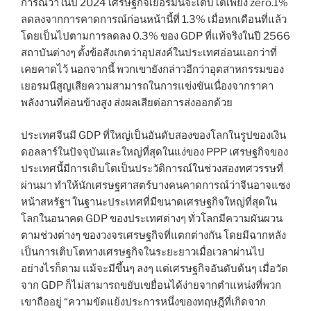
การณ์ว่าในปี 2024 เศรษฐกิจเยอรมนีจะเติบโตเพียง zero.1%
ลดลงจากการคาดการณ์ก่อนหน้านี้ที่ 1.3% เมื่อหกเดือนที่แล้ว
โดยเป็นไปตามการลดลง 0.3% ของ GDP ที่แท้จริงในปี 2566
สถาบันต่างๆ ตั้งข้อสังเกตว่าอุปสงค์ในประเทศอ่อนแอกว่าที่
เคยคาดไว้ นอกจากนี้ พวกเขายังกล่าวอีกว่าอุตสาหกรรมของ
เยอรมนีสูญเสียความสามารถในการแข่งขันเนื่องจากราคา
พลังงานที่ค่อนข้างสูง ส่งผลเสียต่อการส่งออกด้วย
ประเทศจีนมี GDP ที่ใหญ่เป็นอันดับสองของโลกในรูปของเงิน
ดอลลาร์ในปัจจุบันและใหญ่ที่สุดในแง่ของ PPP เศรษฐกิจของ
ประเทศนี้มีการเติบโตเป็นประวัติการณ์ในช่วงสองทศวรรษที่
ผ่านมา ทำให้นักเศรษฐศาสตร์บางคนคาดการณ์ว่าจีนอาจแซง
หน้าสหรัฐฯ ในฐานะประเทศที่มีขนาดเศรษฐกิจใหญ่ที่สุดใน
โลกในอนาคต GDP ของประเทศต่างๆ ทั่วโลกมีความผันผวน
ตามช่วงต่างๆ ของวงจรเศรษฐกิจที่แตกต่างกัน โดยมีฉากหลัง
เป็นการเติบโตทางเศรษฐกิจในระยะยาวเมื่อเวลาผ่านไป
อย่างไรก็ตาม แม้จะมีขึ้นๆ ลงๆ แต่เศรษฐกิจอันดับต้นๆ เมื่อวัด
จาก GDP ก็ไม่สามารถขยับเขยื่อนได้ง่ายจากตำแหน่งที่พวก
เขาถืออยู่ “ความขัดแย้งประการหนึ่งของทฤษฎีที่เกิดจาก