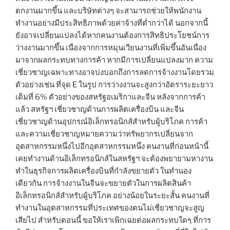
ตกงานมากขึ้น และบริษัทต่างๆ จะสามารถช่วยให้พนักงาน
ทำงานอย่างมีประสิทธิภาพด้วยค่าจ้างที่ต่ำกว่าได้ นอกจากนี้
ยังอาจเปลี่ยนแปลงได้หากคนงานต้องการสิทธิประโยชน์การ
ว่างงานมากขึ้น เนื่องจากการหมุนเวียนงานที่เพิ่มขึ้นอันเนื่อง
มาจากผลกระทบทางการค้า หากมีการเปลี่ยนแปลงมาก ความ
เชี่ยวชาญเฉพาะทางอาจบ่งบอกถึงการลดการจ้างงานโดยรวม
ตัวอย่างเช่น ที่จุด E ในรูป การว่างงานจะสูงกว่าอัตราระยะยาว
เดิมที่ 6% ตัวอย่างของสหรัฐอเมริกาและจีน หลังจากการค้า
แล้ว สหรัฐฯ เชี่ยวชาญด้านการผลิตเครื่องบิน และจีน
เชี่ยวชาญด้านอุปกรณ์อิเล็กทรอนิกส์สำหรับผู้บริโภค การค้า
และความเชี่ยวชาญหมายความว่าทรัพยากรเปลี่ยนจาก
อุตสาหกรรมหนึ่งไปอีกอุตสาหกรรมหนึ่ง คนงานที่ก่อนหน้านี้
เคยทำงานด้านอิเล็กทรอนิกส์ในสหรัฐฯ จะต้องพยายามหางาน
ทำในธุรกิจการผลิตเครื่องบินที่กำลังขยายตัว ในทำนอง
เดียวกัน การจ้างงานในจีนจะขยายตัวในการผลิตสินค้า
อิเล็กทรอนิกส์สำหรับผู้บริโภค อย่างน้อยในระยะสั้น คนงานที่
ทำงานในอุตสาหกรรมที่ประเทศของตนไม่เชี่ยวชาญจะสูญ
เสียไป สำหรับตอนนี้ ขอให้เราเพิกเฉยต่อผลกระทบใดๆ ที่การ