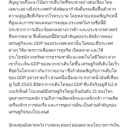
สัญญาณถึงแนวโน้มการเติบโตที่ซบเซาอย่างต่อเนื่อง โดย
เฉพาะอย่างยิ่งประเทศกำลังพัฒนากำลังดิ้นรนเพื่อฟื้นตัวจาก
ความสูญเสียที่เกิดจากโรคระบาด โดยหลายแห่งเผชิญกับหนี้
ที่สูงและการขาดแคลนการลงทุน ประเทศในรายชื่อนี้มี
ประชากร การเมือง ข้อตกลงทางการค้า และประชากรศาสตร์
ที่หลากหลาย ซึ่งทั้งหมดนี้มีส่วนสำคัญต่อประสิทธิภาพของ
เศรษฐกิจและ GDP ของประเทศเหล่านั้น ในขณะที่ประเทศ
ต่างๆ ใช้มาตรการเพื่อลดการทุจริต เปิดตลาด และใช้
ประโยชน์จากทรัพยากรธรรมชาติและเทคโนโลยีใหม่ๆ พวก
เขาก็จะเห็น GDP ของพวกเขาเติบโตขึ้น เศรษฐกิจที่เติบโตเร็ว
ที่สุดในโลกกล่าวกันว่ากายอานา ซึ่งกำลังเผชิญกับการเติบโต
ของ GDP อย่างรวดเร็ว ส่วนหนึ่งเนื่องมาจากภาคน้ำมันที่เฟื่อง
ฟู ในปี 2565 มีอัตราการเติบโตของ GDP ที่แท้จริงอยู่ที่ 62.4
เปอร์เซ็นต์ โปแลนด์มีเศรษฐกิจใหญ่เป็นอันดับ 21 ของโลก
อุตสาหกรรมหนัก รวมถึงการผลิตเหล็กและเหล็กกล้า การผลิต
เครื่องจักร การต่อเรือ และการขุดถ่านหิน เป็นส่วนสำคัญของ
เศรษฐกิจของโปแลนด์
นักลงทุนยังคาดหวังว่าเฟดจะค่อยๆ ผ่อนคลายนโยบายการเงิน