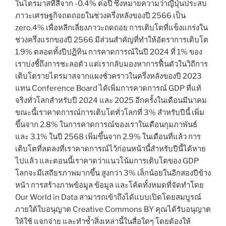
ในไตรมาสที่สี่จาก -0.4% ต่อปี ซึ่งหมายความว่าญี่ปุ่นประสบ
ภาวะเศรษฐกิจถดถอยในช่วงครึ่งหลังของปี 2566 เป็น
zero.4% เพื่อหลีกเลี่ยงภาวะถดถอย การเติบโตที่แข็งแกร่งใน
ช่วงครึ่งแรกของปี 2566 มีส่วนสำคัญที่ทำให้อัตราการเติบโต
1.9% ตลอดทั้งปีปฏิทิน การคาดการณ์ในปี 2024 ที่ 1% ของ
เราบ่งชี้ถึงการชะลอตัว แต่เรากลับมองหาการฟื้นตัวในวิถีการ
เติบโตรายไตรมาสจากแผงชั่วคราวในครึ่งหลังของปี 2023
แทน Conference Board ได้เพิ่มการคาดการณ์ GDP ที่แท้
จริงทั่วโลกสำหรับปี 2024 และ 2025 อีกครั้งในเดือนมีนาคม
ขณะนี้เราคาดการณ์การเติบโตทั่วโลกที่ 3% สำหรับปีนี้ เพิ่ม
ขึ้นจาก 2.8% ในการคาดการณ์ของเราในเดือนกุมภาพันธ์
และ 3.1% ในปี 2568 เพิ่มขึ้นจาก 2.9% ในเดือนที่แล้ว การ
เติบโตที่ลดลงที่เราคาดการณ์ไว้ก่อนหน้านี้สำหรับปีนี้ได้หาย
ไปแล้ว และตอนนี้เราคาดว่าแนวโน้มการเติบโตของ GDP
โลกจะมีเสถียรภาพมากขึ้น สูงกว่า 3% เล็กน้อยในอีกสองปีข้าง
หน้า การสร้างภาพข้อมูล ข้อมูล และโค้ดทั้งหมดที่จัดทำโดย
Our World in Data สามารถเข้าถึงได้แบบเปิดโดยสมบูรณ์
ภายใต้ใบอนุญาต Creative Commons BY คุณได้รับอนุญาต
ให้ใช้ แจกจ่าย และทำซ้ำสิ่งเหล่านี้ในสื่อใดๆ โดยต้องให้