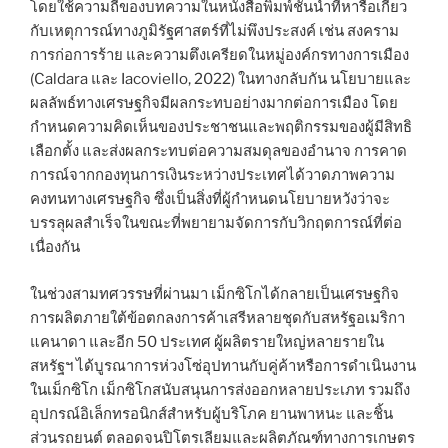
โดยใช้ความถี่ของบทความในหนังสือพิมพ์ชั้นนำที่หารือเกี่ยว
กับเหตุการณ์ทางภูมิรัฐศาสตร์ที่ไม่พึงประสงค์ เช่น สงคราม
การก่อการร้าย และความตึงเครียดในหมู่องค์กรทางการเมือง
(Caldara และ Iacoviello, 2022) ในทางกลับกัน นโยบายและ
ผลลัพธ์ทางเศรษฐกิจมีผลกระทบอย่างมากต่อการเมือง โดย
กำหนดความคิดเห็นของประชาชนและพฤติกรรมของผู้มีสิทธิ
เลือกตั้ง และส่งผลกระทบต่อความสมดุลของอำนาจ การคาด
การณ์จากกองทุนการเงินระหว่างประเทศได้วาดภาพความ
คงทนทางเศรษฐกิจ ซึ่งเป็นสิ่งที่ผู้กำหนดนโยบายหวังว่าจะ
บรรลุผลสำเร็จในขณะที่พยายามจัดการกับวิกฤตการณ์ที่ต่อ
เนื่องกัน
ในช่วงสามทศวรรษที่ผ่านมา เม็กซิโกได้กลายเป็นเศรษฐกิจ
การผลิตภายใต้ข้อตกลงการค้าเสรีหลายชุดกับสหรัฐอเมริกา
แคนาดา และอีก 50 ประเทศ ผู้ผลิตรายใหญ่หลายรายใน
สหรัฐฯ ได้บูรณาการห่วงโซ่อุปทานกับคู่ค้าหรือการดำเนินงาน
ในเม็กซิโก เม็กซิโกสนับสนุนการส่งออกหลายประเภท รวมถึง
อุปกรณ์อิเล็กทรอนิกส์สำหรับผู้บริโภค ยานพาหนะ และชิ้น
ส่วนรถยนต์ ตลอดจนปิโตรเลียมและผลิตภัณฑ์ทางการเกษตร