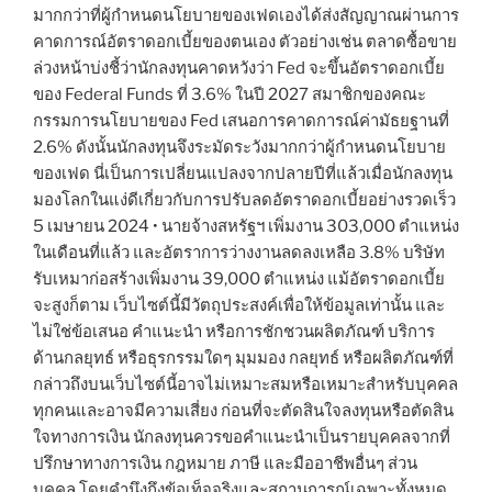
มากกว่าที่ผู้กำหนดนโยบายของเฟดเองได้ส่งสัญญาณผ่านการ
คาดการณ์อัตราดอกเบี้ยของตนเอง ตัวอย่างเช่น ตลาดซื้อขาย
ล่วงหน้าบ่งชี้ว่านักลงทุนคาดหวังว่า Fed จะขึ้นอัตราดอกเบี้ย
ของ Federal Funds ที่ 3.6% ในปี 2027 สมาชิกของคณะ
กรรมการนโยบายของ Fed เสนอการคาดการณ์ค่ามัธยฐานที่
2.6% ดังนั้นนักลงทุนจึงระมัดระวังมากกว่าผู้กำหนดนโยบาย
ของเฟด นี่เป็นการเปลี่ยนแปลงจากปลายปีที่แล้วเมื่อนักลงทุน
มองโลกในแง่ดีเกี่ยวกับการปรับลดอัตราดอกเบี้ยอย่างรวดเร็ว
5 เมษายน 2024 • นายจ้างสหรัฐฯ เพิ่มงาน 303,000 ตำแหน่ง
ในเดือนที่แล้ว และอัตราการว่างงานลดลงเหลือ 3.8% บริษัท
รับเหมาก่อสร้างเพิ่มงาน 39,000 ตำแหน่ง แม้อัตราดอกเบี้ย
จะสูงก็ตาม เว็บไซต์นี้มีวัตถุประสงค์เพื่อให้ข้อมูลเท่านั้น และ
ไม่ใช่ข้อเสนอ คำแนะนำ หรือการชักชวนผลิตภัณฑ์ บริการ
ด้านกลยุทธ์ หรือธุรกรรมใดๆ มุมมอง กลยุทธ์ หรือผลิตภัณฑ์ที่
กล่าวถึงบนเว็บไซต์นี้อาจไม่เหมาะสมหรือเหมาะสำหรับบุคคล
ทุกคนและอาจมีความเสี่ยง ก่อนที่จะตัดสินใจลงทุนหรือตัดสิน
ใจทางการเงิน นักลงทุนควรขอคำแนะนำเป็นรายบุคคลจากที่
ปรึกษาทางการเงิน กฎหมาย ภาษี และมืออาชีพอื่นๆ ส่วน
บุคคล โดยคำนึงถึงข้อเท็จจริงและสถานการณ์เฉพาะทั้งหมด