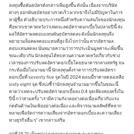
ลงทุนซื้อพันธบัตรดังกล่าวเพิ่มสูงขึ้น ดังนั้น เนื่องจากบริษัท
ต่างๆ ออกพันธบัตรอย่างรวดเร็ว พวกเขาจึงไม่มีปัญหาในการ
หาผู้ซื้อ คำอธิบายประการหนึ่งสำหรับความสนใจของนักลงทุน
คือพวกเขาคาดหวังว่าเฟดจะลดอัตราดอกเบี้ยในปลายปีนี้ ส่ง
ผลให้อัตราผลตอบแทนพันธบัตรลดลง ดังนั้นนักลงทุนจึง
พยายามล็อคผลตอบแทนที่สูง ยิ่งไปกว่านั้น หากอัตราผล
ตอบแทนลดลง นั่นหมายความว่าการประเมินมูลค่าจะเพิ่มขึ้น
ขณะเดียวกัน นักลงทุนได้ทบทวนความคาดหวังเกี่ยวกับช่วง
เวลาของการปรับลดอัตราดอกเบี้ยโดยธนาคารกลางสหรัฐ จน
กระทั่งเมื่อไม่นานมานี้ นักลงทุนตั้งราคาการปรับลดอัตรา
ดอกเบี้ยที่ seventy five จุดในปี 2024 ตอนนี้ราคาลดลงเหลือ
sixty eight จุด ซึ่งบ่งชี้ว่านักลงทุนจำนวนมากขึ้นในขณะนี้
คาดว่าเฟดจะปรับลดอัตราดอกเบี้ยลง 0.4 จุดเพียงสองครั้งใน
ปีนี้ กว่าสามครั้ง “เรามีความกังวลอย่างต่อเนื่องเกี่ยวกับแรง
กดดันด้านเงินเฟ้ออย่างต่อเนื่อง และพิจารณาผลลัพธ์ที่หลาก
หลายเพื่อจัดการความเสี่ยงจากอัตราดอกเบี้ยและความเสี่ยง
ทางธุรกิจอื่น ๆ” เขากล่าวเสริม