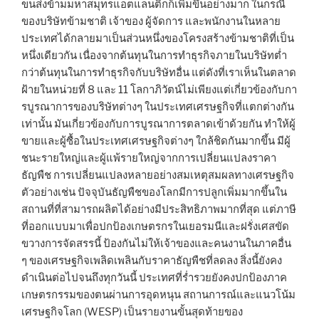
ขนส่งข้ามมหาสมุทรแอตแลนติกก็เพิ่มขึ้นอย่างมาก ในกรณี
ของบริษัทข้ามชาติ เจ้าของ ผู้จัดการ และพนักงานในหลาย
ประเทศได้กลายมาเป็นส่วนหนึ่งของโครงสร้างข้ามชาติที่เป็น
หนึ่งเดียวกัน เนื่องจากต้นทุนในการทำธุรกิจภายในบริษัทต่ำ
กว่าต้นทุนในการทำธุรกิจกับบริษัทอื่น แต่ดังที่เราเห็นในตลาด
ฝ้ายในหน่วยที่ 8 และ 11 โลกาภิวัตน์ไม่เพียงแต่เกี่ยวข้องกับกา
รบูรณาการของบริษัทต่างๆ ในประเทศเศรษฐกิจที่แตกต่างกัน
เท่านั้น มันเกี่ยวข้องกับการบูรณาการตลาดเข้าด้วยกัน ทำให้ผู้
ขายและผู้ซื้อในประเทศเศรษฐกิจต่างๆ ใกล้ชิดกันมากขึ้น มีผู้
ชนะรายใหญ่และผู้แพ้รายใหญ่จากการเปลี่ยนแปลงราคา
ธัญพืช การเปลี่ยนแปลงหลายอย่างสมเหตุสมผลทางเศรษฐกิจ
ตัวอย่างเช่น ปัจจุบันธัญพืชของโลกมีการปลูกเพิ่มมากขึ้นใน
สถานที่ที่สามารถผลิตได้อย่างมีประสิทธิภาพมากที่สุด แต่ภาษี
ที่ออกแบบมาเพื่อปกป้องเกษตรกรในเยอรมนีและฝรั่งเศสขัด
ขวางการจัดสรรนี้ ป้องกันไม่ให้เจ้าของและคนงานในภาคอื่น
ๆ ของเศรษฐกิจเพลิดเพลินกับราคาธัญพืชที่ลดลง สิ่งนี้ยังคง
ดำเนินต่อไปจนถึงทุกวันนี้ ประเทศที่ร่ำรวยยังคงปกป้องภาค
เกษตรกรรมของตนผ่านการอุดหนุน สถานการณ์และแนวโน้ม
เศรษฐกิจโลก (WESP) เป็นรายงานขั้นสุดท้ายของ