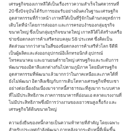
เศรษฐกิจของเกาหลีใต้เป็นเรื่องราวความสำเร็จในศตวรรษที่
20 ซึ่งปัจจุบันได้รับการยอมรับอย่างมั่นคงในฐานะเศรษฐกิจ
อุตสาหกรรมที่ก้าวหน้า เกาหลีใต้เป็นที่รู้จักในด้านกลยุทธ์การ
เติบโตที่นำโดยการส่งออก และการครอบงำของกลุ่มธุรกิจ
ขนาดใหญ่ ซึ่งเป็นกลุ่มธุรกิจขนาดใหญ่ เกาหลีใต้ได้สร้างเครือ
ข่ายข้อตกลงการค้าเสรีครอบคลุม 58 ประเทศ ซึ่งคิดเป็น
สัดส่วนมากกว่าสามในสี่ของข้อตกลงการค้าเสรีทั่วโลก จีดีพี
เป็นผู้ผลิตและส่งออกอุปกรณ์อิเล็กทรอนิกส์ อุปกรณ์
โทรคมนาคม และยานยนต์รายใหญ่ เศรษฐกิจและระดับการ
พัฒนาของอิตาลีแตกต่างกันไปตามภูมิภาค โดยมีเศรษฐกิจ
อุตสาหกรรมที่พัฒนาแล้วมากกว่าในภาคเหนือและภาคใต้ที่
ยังไม่พัฒนา อิตาลีเผชิญกับการเติบโตทางเศรษฐกิจที่ซบเซา
อย่างต่อเนื่องอันเนื่องมาจากหนี้สาธารณะที่สูงมาก ระบบศาล
ที่ไม่มีประสิทธิภาพ ภาคการธนาคารที่อ่อนแอ ตลาดแรงงานที่
ไม่มีประสิทธิภาพซึ่งมีการว่างงานของเยาวชนสูงเรื้อรัง และ
เศรษฐกิจใต้ดินขนาดใหญ่
ความยั่งยืนของหนี้กลายเป็นความท้าทายที่สำคัญ โดยเฉพาะ
สำหรับประเทศกำลังพัฒนา ภายหลังจากระดับหนี้ที่เพิ่มขึ้น