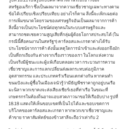
รูปที่ 18.21 เป็นรูปแบบตลาดแรงงานระยะยาวของ
สหรัฐอเมริกา ซึ่งเป็นผลมาจากความเชี่ยวชาญเฉพาะทางตาม
ข้อได้เปรียบเชิงเปรียบเทียบ อย่างไรก็ตาม สิ่งนี้จะเพิกเฉยต่อ
การเพิ่มขนาดโดยรวมของเศรษฐกิจอันเป็นผลมาจากการค้า
สิ่งนี้อาจเป็นประโยชน์ต่อทุกคนในระบบเศรษฐกิจและ
สามารถชดเชยความสูญเสียที่กลุ่มผู้ด้อยโอกาสประสบได้ (ใน
กรณีนี้คือคนงานในสหรัฐฯ) คาร์ลอสและเกรตาต่างได้รับ
ประโยชน์จากการค้า ดังนั้นเหตุใดการนำเข้าและส่งออกจึงมัก
เป็นที่ถกเถียงกัน ต่างจากเรื่องราวของเรา ในโลกแห่งความ
เป็นจริงมีผู้ชนะและผู้แพ้เกือบตลอดเวลา กระบวนการความ
เชี่ยวชาญและการแลกเปลี่ยนส่งผลกระทบต่อภูมิภาค
อุตสาหกรรม และประเภทครัวเรือนแตกต่างกัน หากคนทำ
ขนมปังและผู้ซื้อในเมืองเจนัวรู้ว่ามีธัญพืชราคาถูกอยู่บนเรือ
มะนิลา พวกเขาคงจะส่งเสียงเชียร์เธอที่ท่าเรือ ในขณะที่
เกษตรกรในท้องถิ่นอาจแอบสวดภาวนาขอให้เรืออับปาง รูปที่
18.18 แสดงให้เห็นขอบเขตที่เป็นไปได้และขอบเขตการ
บริโภคของคาร์ลอสและเกรตา หากพวกเขาเชี่ยวชาญและ
ค้าขาย ราคาสัมพัทธ์ของข้าวสาลีจะถือว่าเท่ากับ 2