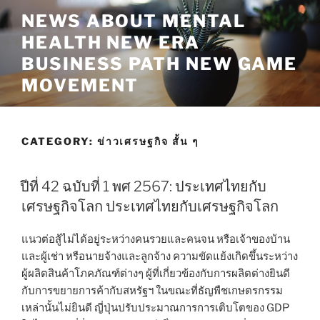
Skip
NEWS ABOUT MENTAL
to
HEALTH NEW ERA
content
BUSINESS PATH NEW GAME
MOVEMENT
CATEGORY:
ข่าวเศรษฐกิจ สั้น ๆ
ปีที่ 42 ฉบับที่ 1 พศ 2567: ประเทศไทยกับ
เศรษฐกิจโลก ประเทศไทยกับเศรษฐกิจโลก
แนวต่อสู้ไม่ได้อยู่ระหว่างคนรวยและคนจน หรือเจ้าของบ้าน
และผู้เช่า หรือนายจ้างและลูกจ้าง ความขัดแย้งเกิดขึ้นระหว่าง
ผู้ผลิตสินค้าโภคภัณฑ์ต่างๆ ผู้ที่เกี่ยวข้องกับการผลิตต่างยินดี
กับการขยายการค้ากับสหรัฐฯ ในขณะที่ธัญพืชเกษตรกรรม
เหล่านั้นไม่ยินดี ญี่ปุ่นปรับประมาณการการเติบโตของ GDP