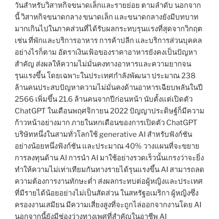
วันสำหรับวิสาหกิจขนาดเล็กและรายย่อย ตามลำดับ นอกจาก
นี้ วิสาหกิจขนาดกลาง ขนาดเล็ก และขนาดกลางยังมีบทบาท
มากเกินไปในภาคส่วนที่ได้รับผลกระทบรุนแรงที่สุดจากวิกฤต
เช่น ที่พักและบริการอาหาร การค้าปลีก และบริการส่วนบุคคล
อย่างไรก็ตาม อัตราเงินเฟ้อของราคาอาหารยังคงเป็นปัญหา
สำคัญ ส่งผลให้ความไม่มั่นคงทางอาหารและความยากจน
รุนแรงขึ้น โดยเฉพาะในประเทศกำลังพัฒนา ประมาณ 238
ล้านคนประสบปัญหาความไม่มั่นคงด้านอาหารเฉียบพลันในปี
2566 เพิ่มขึ้น 21.6 ล้านคนจากปีก่อนหน้า นับตั้งแต่เปิดตัว
ChatGPT ในเดือนพฤศจิกายน 2022 ปัญญาประดิษฐ์ก็มีความ
ก้าวหน้าอย่างมาก ภายในหกเดือนของการเปิดตัว ChatGPT
บริษัทหนึ่งในสามทั่วโลกใช้ generative AI สำหรับฟังก์ชัน
อย่างน้อยหนึ่งฟังก์ชัน และประมาณ 40% วางแผนที่จะขยาย
การลงทุนด้าน AI การนำ AI มาใช้อย่างรวดเร็วนั้นเกรงว่าจะยิ่ง
ทำให้ความไม่เท่าเทียมกันทางรายได้รุนแรงขึ้น AI สามารถลด
ความต้องการงานทักษะต่ำ ส่งผลกระทบต่อผู้หญิงและประเทศ
ที่มีรายได้น้อยอย่างไม่เป็นสัดส่วน ในสหรัฐอเมริกา ผู้หญิงซึ่ง
ครองงานเสมียน มีความเสี่ยงสูงที่จะถูกไล่ออกจากงานโดย AI
นอกจากนี้ยังมีช่องว่างทางเพศที่สำคัญในอาชีพ AI