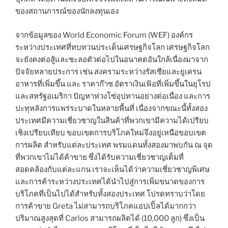
ของสถานการณ์ของนักลงทุนเอง
จากข้อมูลของ World Economic Forum (WEF) องค์กร
ระหว่างประเทศที่ทบทวนประเด็นเศรษฐกิจโลก เศรษฐกิจโลก
จะยังคงต่อสู้และชะลอตัวต่อไปในอนาคตอันใกล้เนื่องมาจาก
ปัจจัยหลายประการ เช่น สงครามระหว่างรัสเซียและยูเครน
อาหารที่เพิ่มขึ้น และ ราคาก๊าซ อัตราเงินเฟ้อที่เพิ่มขึ้นในยุโรป
และสหรัฐอเมริกา ปัญหาห่วงโซ่อุปทานอย่างต่อเนื่อง และการ
ปะทุหลังการแพร่ระบาดในหลายพื้นที่ เนื่องจากขณะนี้ทั้งสอง
ประเทศมีความเชี่ยวชาญในสินค้าที่พวกเขามีความได้เปรียบ
เชิงเปรียบเทียบ ขอบเขตการบริโภคใหม่จึงอยู่เหนือขอบเขต
การผลิต สำหรับแต่ละประเทศ พรมแดนทั้งสองมาพบกัน ณ จุด
ที่พวกเขาไม่ได้ค้าขาย ซึ่งได้รับความเชี่ยวชาญเต็มที่
สอดคล้องกับแต่ละแกน เราจะเห็นได้ว่าความเชี่ยวชาญพิเศษ
และการค้าระหว่างประเทศได้นำไปสู่การเพิ่มขนาดของการ
บริโภคที่เป็นไปได้สำหรับทั้งสองประเทศ โปรดทราบว่าโดย
การค้าขาย Greta ไม่สามารถบริโภคแอปเปิ้ลได้มากกว่า
ปริมาณสูงสุดที่ Carlos สามารถผลิตได้ (10,000 ลูก) ซึ่งเป็น