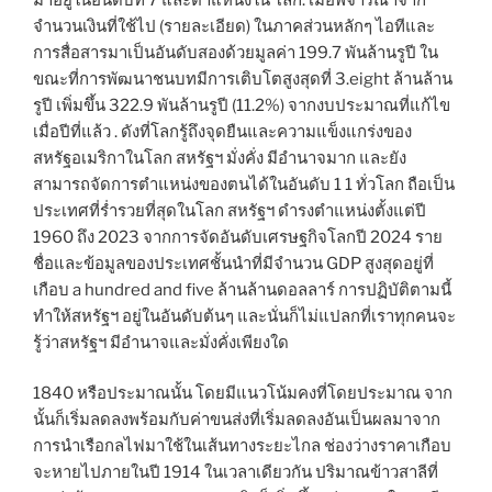
จำนวนเงินที่ใช้ไป (รายละเอียด) ในภาคส่วนหลักๆ ไอทีและ
การสื่อสารมาเป็นอันดับสองด้วยมูลค่า 199.7 พันล้านรูปี ใน
ขณะที่การพัฒนาชนบทมีการเติบโตสูงสุดที่ 3.eight ล้านล้าน
รูปี เพิ่มขึ้น 322.9 พันล้านรูปี (11.2%) จากงบประมาณที่แก้ไข
เมื่อปีที่แล้ว . ดังที่โลกรู้ถึงจุดยืนและความแข็งแกร่งของ
สหรัฐอเมริกาในโลก สหรัฐฯ มั่งคั่ง มีอำนาจมาก และยัง
สามารถจัดการตำแหน่งของตนได้ในอันดับ 1 1 ทั่วโลก ถือเป็น
ประเทศที่ร่ำรวยที่สุดในโลก สหรัฐฯ ดำรงตำแหน่งตั้งแต่ปี
1960 ถึง 2023 จากการจัดอันดับเศรษฐกิจโลกปี 2024 ราย
ชื่อและข้อมูลของประเทศชั้นนำที่มีจำนวน GDP สูงสุดอยู่ที่
เกือบ a hundred and five ล้านล้านดอลลาร์ การปฏิบัติตามนี้
ทำให้สหรัฐฯ อยู่ในอันดับต้นๆ และนั่นก็ไม่แปลกที่เราทุกคนจะ
รู้ว่าสหรัฐฯ มีอำนาจและมั่งคั่งเพียงใด
1840 หรือประมาณนั้น โดยมีแนวโน้มคงที่โดยประมาณ จาก
นั้นก็เริ่มลดลงพร้อมกับค่าขนส่งที่เริ่มลดลงอันเป็นผลมาจาก
การนำเรือกลไฟมาใช้ในเส้นทางระยะไกล ช่องว่างราคาเกือบ
จะหายไปภายในปี 1914 ในเวลาเดียวกัน ปริมาณข้าวสาลีที่