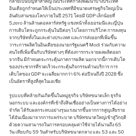
กลายเป็นปัญหาสำคัญในประเทศกำลังพัฒนาบางประเทศ
อินเดียถูกกำหนดให้เป็นประเทศที่มีขนาดเศรษฐกิจใหญ่เป็น
อันดับสามของโลกภายในปี 2571 โดยมี GDP เล็กน้อยที่
5.zero ล้านล้านดอลลาร์สหรัฐ แซงหน้าทั้งเยอรมนีและญี่ปุ่น
การเติบโตจะถูกกระตุ้นในปีต่อๆ ไปโดยการบริโภค การลงทุน
จากบริษัททั้งในและต่างประเทศ และการส่งออกที่เพิ่มขึ้น
วาระการผลิตในอินเดียของนายกรัฐมนตรี Modi ร่วมกับความ
สนใจที่เพิ่มขึ้นกับบริษัทต่างๆ ที่ต้องการกระจายผลผลิตออก
จากจีน มีกำหนดจะกระตุ้นภาคการผลิต นอกจากนี้การเติบโต
ของประชากรที่รวดเร็วจะกระตุ้นกิจกรรมด้านบริการ การ
เติบโตของ GDP จะเฉลี่ยมากกว่า 6% ต่อปีจนถึงปี 2028 ซึ่ง
เป็นอัตราที่สูงที่สุดในเอเชีย
รูปแบบที่คล้ายกันเกิดขึ้นในหมู่ธุรกิจ บริษัทขนาดเล็ก ธุรกิจ
นอกระบบ และองค์กรที่เข้าถึงสินเชื่ออย่างเป็นทางการได้อย่าง
จำกัด ได้รับผลกระทบอย่างรุนแรงมากขึ้นจากการสูญเสียราย
ได้อันเนื่องมาจากการแพร่ระบาด บริษัทขนาดใหญ่เข้าสู่วิกฤติ
ด้วยความสามารถในการครอบคลุมค่าใช้จ่ายได้นานถึง 65
วัน เทียบกับ 59 วันสำหรับบริษัทขนาดกลาง และ 53 และ 50