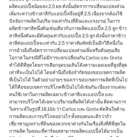
ผลิตแอปเปิ้ลน้อยลง 2.5 ผล ดังนั้นอัตราการเปลี่ยนแปลงส่วน
เพิ่มระหว่างข้าวสาลีกับแอปเปิ้ลจึงอยู่ที่ 2.5 เนื่องจากต้องใช้
ปัจจัยการผลิตในปริมาณเท่ากัน (ที่ดินและแรงงาน) ในการ
ผลิตข้าวสาลีหนึ่งตันเช่นเดียวกับการผลิตแอปเปิ้ล 2.5 ลูก ข้าว
สาลีหนึ่งตันจะมีต้นทุนเท่ากับแอปเปิ้ล 2.5 ลูก ดังนั้นราคาข้าว
สาลีต่อแอปเปิ้ลจะเท่ากับ 2.5 ราคาสัมพัทธ์เป็นอีกวิธีหนึ่งใน
การอ้างอิงถึงอัตราการเปลี่ยนแปลงส่วนเพิ่มหรือต้นทุนเสีย
โอกาส ในกรณีที่ไม่มีการแลกเปลี่ยนกัน Carlos และ Greta
ทำได้ดีที่สุดโดยการเลือกจุดบนเส้นโค้งความเฉยเมยที่สูงที่สุด
เท่าที่จะเป็นไปได้ โดยคำนึงถึงข้อจำกัดของขอบเขตการผลิต
ที่เป็นไปได้ ในตัวอย่างง่ายๆ ของเรา ขอบเขตการผลิตที่เป็นไป
ได้ก็คือขอบเขตการบริโภคที่เป็นไปได้เช่นกัน เนื่องจากแต่ละ
คนใช้เวลาในการผลิตเฉพาะข้าวสาลีและแอปเปิ้ล และ
สามารถบริโภคได้เฉพาะปริมาณที่ผลิตได้เท่านั้น ติดตามการ
วิเคราะห์ในรูปที่ 18.16b ว่า Carlos และ Greta ตัดสินใจด้าน
การผลิตและการบริโภคอย่างไร ทั้งสองคนจะดีกว่าถ้า
เชี่ยวชาญเพราะที่ดินของพวกเขาต่างกันในเรื่องสิ่งที่ดีที่สุดใน
การผลิต ในขณะที่คาร์ลอสสามารถผลิตแอปเปิ้ลได้มากเป็น