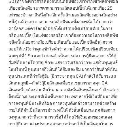
50 เท่าของข้าวสาลีหนึ่งตันบนที่ดินของเขาหากเขาผลิตพืชผล
เพียงชนิดเดียว เกรตาสามารถผลิตแอปเปิ้ลได้มากเพียง 25
เท่าของข้าวสาลีหนึ่งตัน (อีกครั้ง ถ้าเธอผลิตเพียงอย่างใดอย่าง
หนึ่ง) แม้ว่าเกรตาสามารถผลิตพืชผลทั้งสองชนิดได้มากกว่า
คาร์ลอส แต่คาร์ลอสก็มีข้อได้เปรียบเชิงเปรียบเทียบในการ
ผลิตแอปเปิ้ล (ในแง่ของผลผลิต เขาด้อยกว่าเธอในการผลิตพืช
ชนิดนั้นน้อยกว่าเมื่อเปรียบเทียบกับแอปเปิ้ลชนิดอื่น) ตรวจ
สอบให้แน่ใจว่าคุณเข้าใจคำว่าความได้เปรียบเชิงเปรียบเทียบ
และรูปที่ 1.9a และ b ก่อนดำเนินการต่อ การกู้ยืมและการให้กู้
ยืมที่ติดตามโดยบัญชีกระแสรายวันเรียกว่ากระแสเงินทุนสุทธิ
ในบริบทนี้ ทุนหมายถึงเงินที่ให้ยืมและยืม มากกว่าสินค้าที่เป็น
ทุน ประเทศที่กำลังกู้ยืม (มีการขาดดุล CA) กำลังได้รับกระแส
เงินทุนสุทธิ—กำลังกู้ยืมเงินสดเพื่อชดเชยการขาดดุล CA
เงินสดนี้จะต้องจ่ายคืนในอนาคต ดังนั้นเงินทุนไหลเข้าจึงแสดง
ถึงหนี้ต่างประเทศที่เพิ่มขึ้นของประเทศ หากใช้เงินที่ยืมมาเพื่อ
การลงทุนที่มีประสิทธิผล การลงทุนดังกล่าวสามารถช่วยสร้าง
รายได้ที่จำเป็นในการชำระหนี้ได้ ดังนั้นเมื่อประเทศต้องการ
ลงทุนมากกว่าที่จะสามารถซื้อได้โดยใช้เงินออมของตนเอง
การกู้ยืมจากต่างประเทศสามารถนำมาใช้เป็นเงินทุนในการ