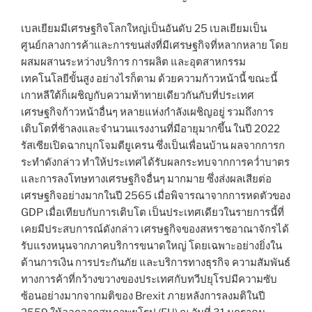
เบลเยียมมีเศรษฐกิจโลกใหญ่เป็นอันดับ 25 เบลเยียมเป็น
ศูนย์กลางการค้าและการขนส่งที่มีเศรษฐกิจที่หลากหลาย โดย
ผสมผสานระหว่างบริการ การผลิต และอุตสาหกรรม
เทคโนโลยีขั้นสูง อย่างไรก็ตาม ด้วยความก้าวหน้านี้ ขณะนี้
เกาหลีใต้ก็เผชิญกับความท้าทายเดียวกันกับที่ประเทศ
เศรษฐกิจก้าวหน้าอื่นๆ หลายแห่งกำลังเผชิญอยู่ รวมถึงการ
เติบโตที่ช้าลงและจำนวนแรงงานที่มีอายุมากขึ้น ในปี 2022
รัสเซียเปิดฉากบุกโจมตียูเครน ซึ่งเป็นเพื่อนบ้าน ผลจากการก
ระทำดังกล่าว ทำให้ประเทศได้รับผลกระทบจากการคว่ำบาตร
และการลงโทษทางเศรษฐกิจอื่นๆ มากมาย ซึ่งส่งผลเสียต่อ
เศรษฐกิจอย่างมากในปี 2565 เมื่อพิจารณาจากการหดตัวของ
GDP เมื่อเทียบกับการเติบโต เป็นประเทศเดียวในรายการนี้ที่
เคยมีประสบการณ์ดังกล่าว เศรษฐกิจของสหราชอาณาจักรได้
รับแรงหนุนจากภาคบริการขนาดใหญ่ โดยเฉพาะอย่างยิ่งใน
ด้านการเงิน การประกันภัย และบริการทางธุรกิจ ความสัมพันธ์
ทางการค้าที่กว้างขวางของประเทศกับทวีปยุโรปมีความซับ
ซ้อนอย่างมากจากมติของ Brexit ภายหลังการลงมติในปี