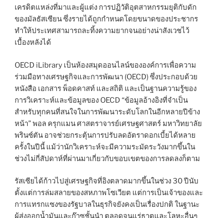
เครดิตแหล่งที่มาและผู้แต่ง การปฏิวัติอุตสาหกรรมยุติกับดัก
ของมัลธัสเซียน ซึ่งรายได้ถูกกำหนดโดยขนาดของประชากร
ทำให้ประเทศสามารถละทิ้งความยากจนอย่างน่าสังเวชไว้
เบื้องหลังได้
OECD iLibrary เป็นห้องสมุดออนไลน์ขององค์การเพื่อความ
ร่วมมือทางเศรษฐกิจและการพัฒนา (OECD) ซึ่งประกอบด้วย
หนังสือ เอกสาร พ็อดคาสท์ และสถิติ และเป็นฐานความรู้ของ
การวิเคราะห์และข้อมูลของ OECD “ข้อมูลอ้างอิงที่จำเป็น
สำหรับทุกคนที่สนใจในการพัฒนาระดับโลกในอีกหลายปีข้าง
หน้า” พอล ครุกแมน ศาสตราจารย์เศรษฐศาสตร์ มหาวิทยาลัย
พรินซ์ตัน อาจช่วยกระตุ้นการปรับลดอัตราดอกเบี้ยได้หลาย
ครั้งในปีนี้ แม้ว่านักวิเคราะห์จะมีความระมัดระวังมากขึ้นใน
ช่วงไม่กี่สัปดาห์ที่ผ่านมาเกี่ยวกับขอบเขตของการลดลงก็ตาม
รัสเซียได้ก้าวไปสู่เศรษฐกิจที่อิงตลาดมากขึ้นในช่วง 30 ปีนับ
ตั้งแต่การล่มสลายของสหภาพโซเวียต แต่การเป็นเจ้าของและ
การแทรกแซงของรัฐบาลในธุรกิจยังคงเป็นเรื่องปกติ ในฐานะ
ผู้ส่งออกน้ำมันและก๊าซชั้นนำ ตลอดจนแร่ธาตุและโลหะอื่นๆ