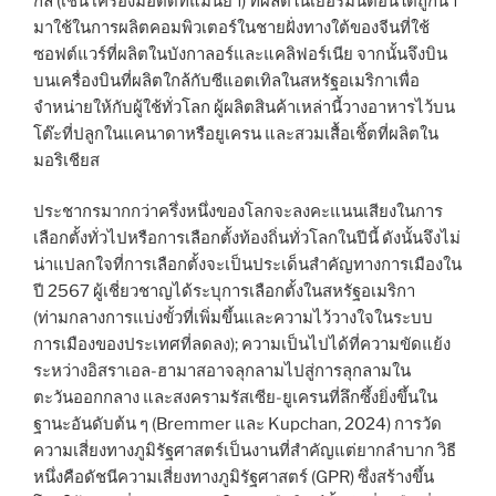
กล (เช่น เครื่องมือตัดที่แม่นยำ) ที่ผลิตในเยอรมนีตอนใต้ถูกนำ
มาใช้ในการผลิตคอมพิวเตอร์ในชายฝั่งทางใต้ของจีนที่ใช้
ซอฟต์แวร์ที่ผลิตในบังกาลอร์และแคลิฟอร์เนีย จากนั้นจึงบิน
บนเครื่องบินที่ผลิตใกล้กับซีแอตเทิลในสหรัฐอเมริกาเพื่อ
จำหน่ายให้กับผู้ใช้ทั่วโลก ผู้ผลิตสินค้าเหล่านี้วางอาหารไว้บน
โต๊ะที่ปลูกในแคนาดาหรือยูเครน และสวมเสื้อเชิ้ตที่ผลิตใน
มอริเชียส
ประชากรมากกว่าครึ่งหนึ่งของโลกจะลงคะแนนเสียงในการ
เลือกตั้งทั่วไปหรือการเลือกตั้งท้องถิ่นทั่วโลกในปีนี้ ดังนั้นจึงไม่
น่าแปลกใจที่การเลือกตั้งจะเป็นประเด็นสำคัญทางการเมืองใน
ปี 2567 ผู้เชี่ยวชาญได้ระบุการเลือกตั้งในสหรัฐอเมริกา
(ท่ามกลางการแบ่งขั้วที่เพิ่มขึ้นและความไว้วางใจในระบบ
การเมืองของประเทศที่ลดลง); ความเป็นไปได้ที่ความขัดแย้ง
ระหว่างอิสราเอล-ฮามาสอาจลุกลามไปสู่การลุกลามใน
ตะวันออกกลาง และสงครามรัสเซีย-ยูเครนที่ลึกซึ้งยิ่งขึ้นใน
ฐานะอันดับต้น ๆ (Bremmer และ Kupchan, 2024) การวัด
ความเสี่ยงทางภูมิรัฐศาสตร์เป็นงานที่สำคัญแต่ยากลำบาก วิธี
หนึ่งคือดัชนีความเสี่ยงทางภูมิรัฐศาสตร์ (GPR) ซึ่งสร้างขึ้น