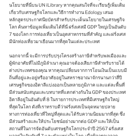
นโยบายที่นี่บน UN iLibrary หากคุณสนใจที่จะเรียนรู้เพิ่มเติม
เกี่ยวกับเศรษฐกิจโลกและวิธีการทำงาน Edology เสนอ
หลักสูตรประกาศนียบัตรสำหรับประเด็นนโยบายในเศรษฐกิจ
โลก ค้นหาข้อมูลเพิ่มเติมได้ที่นี่ ฝรั่งเศสมี GDP ใหญ่เป็นอันดับ
7 ของโลก การท่องเที่ยวเป็นอุตสาหกรรมที่สำคัญ และฝรั่งเศส
มีนักท่องเที่ยวมาเยือนมากที่สุดในแต่ละประเทศ
นอกจากนี้ จะมีการปรับปรุงโครงสร้างภาษีสำหรับพลเมืองและ
ผู้พักอาศัยที่ไม่มีภูมิลำเนา คุณอาจต้องเสียภาษีสำหรับรายได้
ต่างประเทศของคุณ หากคุณเปลี่ยนจากการโอนเงินเป็นแบบมี
ถิ่นที่อยู่และอยู่หรืออาศัยอยู่ในสหราชอาณาจักรนานกว่าสี่ปี
เศรษฐกิจของอิตาลีแบ่งออกเป็นหลายภูมิภาค และแต่ละพื้นที่
มีส่วนสนับสนุนและบทบาทที่แตกต่างกันใน GDP ของประเทศ
อิตาลีอยู่ในอันดับที่ 8 ในรายการประเทศที่มีเศรษฐกิจใหญ่
ที่สุดในโลก ดังที่เราทราบดีว่าฝรั่งเศสเป็นจุดหมายปลาย
ทางการท่องเที่ยวที่ใหญ่ที่สุดและได้รับความนิยมมากที่สุด ซึ่ง
มีส่วนสร้างและให้ประโยชน์อย่างมากต่อ GDP และให้เป็น
สถานที่ในการจัดอันดับเศรษฐกิจโลกประจำปี 2567 ฝรั่งเศส
มาอยู่ในอันดับที่ 7 และตำแหน่งใน โลก. เมื่อพิจารณาจาก