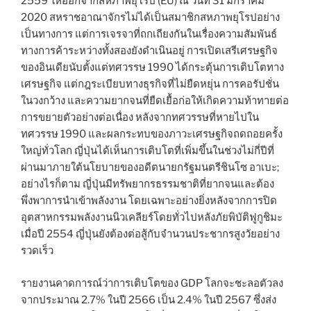
2559 ให้ออกจากสหภาพยุโรป (EU) ณ วันที่ 31 มกราคม
2020 สหราชอาณาจักรไม่ได้เป็นสมาชิกสหภาพยุโรปอย่าง
เป็นทางการ แต่การเจรจาที่ถกเถียงกันในเรื่องความสัมพันธ์
ทางการค้าระหว่างทั้งสองยังดำเนินอยู่ การเปิดเสรีเศรษฐกิจ
ของอินเดียนับตั้งแต่ทศวรรษ 1990 ได้กระตุ้นการเติบโตทาง
เศรษฐกิจ แต่กฎระเบียบทางธุรกิจที่ไม่ยืดหยุ่น การคอรัปชั่น
ในวงกว้าง และความยากจนที่ยืดเยื้อก่อให้เกิดความท้าทายต่อ
การขยายตัวอย่างต่อเนื่อง หลังจากทศวรรษที่หายไปใน
ทศวรรษ 1990 และผลกระทบของภาวะเศรษฐกิจถดถอยครั้ง
ใหญ่ทั่วโลก ญี่ปุ่นได้เห็นการเติบโตที่เพิ่มขึ้นในช่วงไม่กี่ปีที่
ผ่านมาภายใต้นโยบายของอดีตนายกรัฐมนตรีชินโซ อาเบะ;
อย่างไรก็ตาม ญี่ปุ่นมีทรัพยากรธรรมชาติที่ยากจนและต้อง
พึ่งพาการนำเข้าพลังงาน โดยเฉพาะอย่างยิ่งหลังจากการปิด
อุตสาหกรรมพลังงานนิวเคลียร์โดยทั่วไปหลังภัยพิบัติฟูกูชิมะ
เมื่อปี 2554 ญี่ปุ่นยังต้องต่อสู้กับจำนวนประชากรสูงวัยอย่าง
รวดเร็ว
รายงานคาดการณ์ว่าการเติบโตของ GDP โลกจะชะลอตัวลง
จากประมาณ 2.7% ในปี 2566 เป็น 2.4% ในปี 2567 ซึ่งส่ง