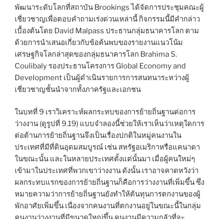
พัฒนาระดับโลกที่สถาบัน Brookings ได้จัดการประชุมคณะผู้
เชี่ยวชาญเพื่อตอบคำถามเร่งด่วนเหล่านี้ กิจกรรมนี้มีคำกล่าว
เบื้องต้นโดย David Malpass ประธานกลุ่มธนาคารโลก ตาม
ด้วยการนำเสนอเกี่ยวกับข้อค้นพบของรายงานแนวโน้ม
เศรษฐกิจโลกล่าสุดของกลุ่มธนาคารโลก Brahima S.
Coulibaly รองประธานโครงการ Global Economy and
Development เป็นผู้ดำเนินรายการการสนทนาระหว่างผู้
เชี่ยวชาญชั้นนำจากทั้งภาครัฐและเอกชน
ในบทที่ 9 เราวิเคราะห์ผลกระทบของการย้ายถิ่นฐานต่อการ
ว่างงาน (ดูรูปที่ 9.19) แบบจำลองนี้ช่วยให้เราเห็นว่าเหตุใดการ
ต่อต้านการย้ายถิ่นฐานจึงเป็นเรื่องปกติในหมู่คนงานใน
ประเทศที่มีที่ดินอุดมสมบูรณ์ เช่น สหรัฐอเมริกาหรือแคนาดา
ในขณะนั้น และในหลายประเทศตั้งแต่นั้นมา เมื่อผู้คนใหม่ๆ
เข้ามาในประเทศที่พวกเขาว่างงาน ดังนั้น เราอาจคาดหวังว่า
ผลกระทบแรกของการย้ายถิ่นฐานก็คือการว่างงานที่เพิ่มขึ้น ซึ่ง
หมายความว่าการย้ายถิ่นฐานยังทำให้ต้นทุนการตกงานของผู้
พักอาศัยเพิ่มขึ้น เนื่องจากคนงานที่ตกงานอยู่ในขณะนี้ในกลุ่ม
คนงานว่างงานที่มีขนาดใหญ่ขึ้น คนงานมีความกลัวที่จะ