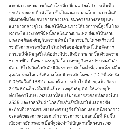
และสภาวะทางการเงินทั่วโลกที่เปลี่ยนแปลงไป การเพิ่มขึ้น
ของอัตราดอกเบี้ยทั่วโลก ซึ่งเป็นผลมาจากนโยบายการเงินที่
เข้มงวดขึ้นโดยธนาคารกลาง เช่น ธนาคารกลางสหรัฐ และ
ธนาคารกลางยุโรป ส่งผลให้ต้นทุนการให้บริการหนี้สูงขึ้น โดย
เฉพาะในประเทศที่มีหนี้สกุลเงินต่างประเทศ ส่งผลให้หลาย
ประเทศต้องเผชิญกับความจำเป็นในการปรับโครงสร้างหนี้
รวมถึงการเจรจาเงื่อนไขใหม่หรือขอผ่อนผันหนี้ เพื่อจัดการ
ภาระหนี้ที่เพิ่มสูงขึ้นได้อย่างมีประสิทธิภาพมากขึ้น ด้วยความ
ซบเซาที่ยืดเยื้อของเศรษฐกิจโลก เศรษฐกิจของประเทศกำลัง
พัฒนาที่ไม่ผลิตน้ำมันจึงมีอัตราการเติบโตต่ำที่สุดนับตั้งแต่สิ้น
สุดสงครามโลกครั้งที่สอง โดยมีการเติบโตของ GDP ที่แท้จริง
ที่ 0.9% ในปี 1982 ตามมาด้วยการเติบโตที่ต่ำอยู่แล้ว อัตรา
2.4% ที่บันทึกไว้ในปีที่แล้ว สาเหตุสำคัญที่ทำให้เศรษฐกิจ
เติบโตต่ำในประเทศเหล่านี้คือปริมาณการส่งออกที่ลดลงในปี
2525 และราคาสินค้าโภคภัณฑ์หลักมีแนวโน้มลดลง ซึ่ง
สะท้อนถึงความซบเซาของเศรษฐกิจทั่วโลก นอกเหนือจากการ
ชะลอตัวของการส่งออกแล้ว ภาระการจ่ายดอกเบี้ยที่เพิ่มขึ้น
เนื่องจากอัตราดอกเบี้ยที่สูงยังทำให้ปัญหาหนี้ต่างประเทศ