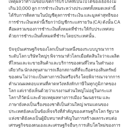
เหตุผลว่าทำไมขอบเขตการบริโภคที่เป็นไปได้ของเธอจึงไม่
เกิน 10,000 ลูก การชำระเงินระหว่างประเทศทั้งหมดเหล่านี้
ได้รับการติดตามในบัญชีดุลการชำระเงิน และมูลค่าสุทธิของ
การชำระเงินเหล่านี้เรียกว่าบัญชีกระแสรายวัน (CA) ดังนั้น CA
คือผลรวมของการชำระเงินทั้งหมดที่ชำระให้กับประเทศลบ
ด้วยการชำระเงินทั้งหมดที่ชำระโดยประเทศนั้น .
ปัจจุบันเศรษฐกิจของโลกเป็นส่วนหนึ่งของระบบบูรณาการ
ระดับโลก บริษัทใหญ่ๆ พิจารณาทั่วโลกเมื่อตัดสินใจว่าจะผลิต
ที่ไหนและจะขายสินค้าและบริการของตนที่ไหน ในทำนอง
เดียวกัน นักลงทุนสามารถเลือกสถานที่ที่จะถือครองสินทรัพย์
ของตน ไม่ว่าจะเป็นทางการเงินหรือจริง โดยพิจารณาจากการ
คำนวณผลตอบแทนที่คาดหวังหลังหักภาษีในทุกภูมิภาคของ
โลก แต่เรายังเห็นด้วยว่าแรงงานส่วนใหญ่ไม่อยู่ในกระแส
โลกาภิวัตน์ และด้วยเหตุผลทางการเมือง วัฒนธรรม และ
ภาษายังคงเป็นเรื่องของชาติเป็นส่วนใหญ่ พรมแดนของ
ประเทศยังคงเป็นข้อเท็จจริงที่สำคัญของเศรษฐกิจโลก รัฐบาล
แห่งชาติยังคงเป็นผู้มีบทบาทสำคัญในการสร้างผลกระทบต่อ
เศรษฐกิจของตนเองและเศรษฐกิจอื่นๆ การเติบโตใหม่ของการ