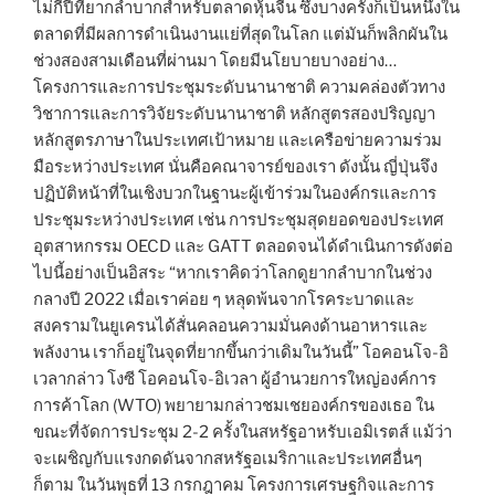
ไม่กี่ปีที่ยากลำบากสำหรับตลาดหุ้นจีน ซึ่งบางครั้งก็เป็นหนึ่งใน
ตลาดที่มีผลการดำเนินงานแย่ที่สุดในโลก แต่มันก็พลิกผันใน
ช่วงสองสามเดือนที่ผ่านมา โดยมีนโยบายบางอย่าง…
โครงการและการประชุมระดับนานาชาติ ความคล่องตัวทาง
วิชาการและการวิจัยระดับนานาชาติ หลักสูตรสองปริญญา
หลักสูตรภาษาในประเทศเป้าหมาย และเครือข่ายความร่วม
มือระหว่างประเทศ นั่นคือคณาจารย์ของเรา ดังนั้น ญี่ปุ่นจึง
ปฏิบัติหน้าที่ในเชิงบวกในฐานะผู้เข้าร่วมในองค์กรและการ
ประชุมระหว่างประเทศ เช่น การประชุมสุดยอดของประเทศ
อุตสาหกรรม OECD และ GATT ตลอดจนได้ดำเนินการดังต่อ
ไปนี้อย่างเป็นอิสระ “หากเราคิดว่าโลกดูยากลำบากในช่วง
กลางปี ​​2022 เมื่อเราค่อย ๆ หลุดพ้นจากโรคระบาดและ
สงครามในยูเครนได้สั่นคลอนความมั่นคงด้านอาหารและ
พลังงาน เราก็อยู่ในจุดที่ยากขึ้นกว่าเดิมในวันนี้” โอคอนโจ-อิ
เวลากล่าว โงซี โอคอนโจ-อิเวลา ผู้อำนวยการใหญ่องค์การ
การค้าโลก (WTO) พยายามกล่าวชมเชยองค์กรของเธอ ใน
ขณะที่จัดการประชุม 2-2 ครั้งในสหรัฐอาหรับเอมิเรตส์ แม้ว่า
จะเผชิญกับแรงกดดันจากสหรัฐอเมริกาและประเทศอื่นๆ
ก็ตาม ในวันพุธที่ 13 กรกฎาคม โครงการเศรษฐกิจและการ