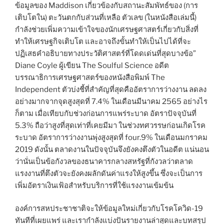
ข้อมูลของ Maddison เกี่ยวข้องกับสถานะสัมพัทธ์ของ (การ
เติบโตใน) ตะวันตกกับส่วนที่เหลือ ตัวเลข (ในหนังสือเล่มนี้)
กำลังช่วยเพิ่มความเข้าใจของนักเศรษฐศาสตร์เกี่ยวกับสิ่งที่
ทำให้เศรษฐกิจเติบโต และอาจถึงขั้นทำให้เป็นไปได้ที่จะ
ปฏิเสธคำอธิบายทางประวัติศาสตร์ที่โดดเด่นที่สุดบางข้อ”
Diane Coyle ผู้เขียน The Soulful Science อดีต
บรรณาธิการเศรษฐศาสตร์ของหนังสือพิมพ์ The
Independent ตัวบ่งชี้ที่สำคัญที่สุดคืออัตราการว่างงาน ลดลง
อย่างมากจากจุดสูงสุดที่ 7.4% ในเดือนมีนาคม 2565 อย่างไร
ก็ตาม เมื่อเทียบกับช่วงก่อนการแพร่ระบาด อัตราปัจจุบันที่
5.3% ถือว่าสูงที่สุดเท่าที่เคยมีมา ในช่วงทศวรรษก่อนเกิดโรค
ระบาด อัตราการว่างงานพุ่งสูงสุดที่ four.9% ในเดือนมกราคม
2019 ดังนั้น ตลาดงานในปัจจุบันจึงยังคงตึงตัวในอดีต แน่นอน
ว่านั่นเป็นข้อกังวลของธนาคารกลางสหรัฐที่กังวลว่าตลาด
แรงงานที่ตึงตัวจะยังคงผลักดันค่าแรงให้สูงขึ้น ซึ่งจะเป็นการ
เพิ่มอัตราเงินเฟ้อสำหรับบริการที่ใช้แรงงานเข้มข้น
องค์การสหประชาชาติจะให้ข้อมูลใหม่เกี่ยวกับโรคโควิด-19
ทันทีที่เผยแพร่ และเรากำลังแบ่งปันรายงานล่าสุดและบทสรุป