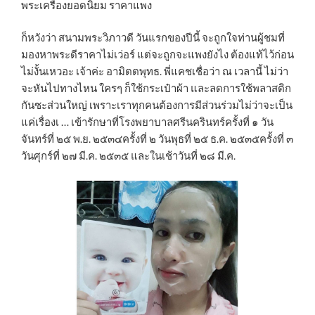
พระเครื่องยอดนิยม ราคาแพง
ก็หวังว่า สนามพระวิภาวดี วันแรกของปีนี้ จะถูกใจท่านผู้ชมที่
มองหาพระดีราคาไม่เว่อร์ แต่จะถูกจะแพงยังไง ต้องแท้ไว้ก่อน
ไม่งั้นเหวอะ เจ้าค่ะ อามิตตพุทธ. พี่แคชเชื่อว่า ณ เวลานี้ ไม่ว่า
จะหันไปทางไหน ใครๆ ก็ใช้กระเป๋าผ้า และลดการใช้พลาสติก
กันซะส่วนใหญ่ เพราะเราทุกคนต้องการมีส่วนร่วมไม่ว่าจะเป็น
แค่เรื่องเ … เข้ารักษาที่โรงพยาบาลศรีนครินทร์ครั้งที่ ๑ วัน
จันทร์ที่ ๒๕ พ.ย. ๒๕๓๔ครั้งที่ ๒ วันพุธที่ ๒๕ ธ.ค. ๒๕๓๕ครั้งที่ ๓
วันศุกร์ที่ ๒๗ มี.ค. ๒๕๓๕ และในเช้าวันที่ ๒๘ มี.ค.