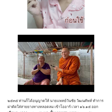
๒๕๓๕ ท่านก็ได้อนุญาตให้ นายแพทย์วันชัย วัฒนศัพท์ ทำการ
ผ่าตัดใส่สายยางทางหลอดลม เข้าโออาร์ เวลา ๑๖.๑๕ ออก