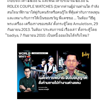
เกือบจะเวลา ๑๗.๐๐ น. และฟื้นเวลาประมาณ ๒๐.๐๐ น.
ROLEX COUPLE WATCHES (1)หากท่านผู้อ่านท่านใด กำลัง
สนใจนาฬิกามาใส่คู่กับคนรักหรือคนรู้ใจ ที่คุ้มค่ากับการลงทุน
และเหมาะกับการให้เป็นของขวัญ พี่แคชขอ … ในห้อง ‘วิธีดู
พระเครื่อง-เครื่องรางของขลัง’ ตั้งกระทู้โดย Amuletism, 29
กันยายน 2013. ในห้อง ‘ประสบการณ์ เรื่องเล่า’ ตั้งกระทู้โดย
ิbadiya, 7 กันยายน 2010. เป็นหนี้ ออมเงินได้จริงไหม?