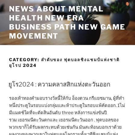
Skip
NEWS ABOUT MENTAL
to
HEALTH NEW ERA
content
BUSINESS PATH NEW GAME
MOVEMENT
CATEGORY:
ลำดับของ ฟุตบอลชิงแชมป์แห่งชาติ
ยุโรป 2024
ยูโร2024 : ความคลาสสิกแห่งตะวันออก
รองเท้าทองคำมอบรางวัลนี้ให้กับ อ็องตวน กรีแยซมาน, ผู้ที่ทำ
หนึ่งประตูในรอบแบ่งกลุ่มและห้าประตูในรอบแพ้คัดออก. 1ไม่
มีแมตช์ใดที่จะตัดสินอันดับ three หลังการแข่งขันปี
รวม เยอรมนีตะวันตกและ เยอรมนีตะวันออก . ฟุตบอลของ
พวกเขาก็ได้รับผลกระทบด้วยเช่นกัน มันสะท้อนบอกเราด้วย
ผลงานของพวกเขาในฟุตบอลโลกรวมทั้งเวทีชิงแชมป์แห่ง