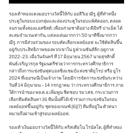
รองเท้าทองแดงมอบรางวัลนี้ให้กับ ออลีวีเย ฌีรู, ผู้ที่ทำหนึ่ง
ประตูในรอบแบ่งกลุ่มและสองประตูในรอบแพ้คัดออก, ตลอด
จนรวมทั้งสองแอสซิสต์; เพื่อนร่วมชาติอย่าง ดีมีทรี ปาแย็ต ได้
สะสมจำนวนเท่ากัน, แต่ลงเล่นมากกว่า 50 นาทีซึ่งมากกว่า
ฌีรู. การมีส่วนร่วมของ รอบคัดเลือกเพลย์ออฟ จะใช้ตัดสินขึ้น
อยู่กับประสิทธิภาพของพวกเขาใน ยูฟ่าเนชันส์ลีก ฤดูกาล
2022–23. เมื่อวันจันทร์ ที่ 17 มิถุนายน 2567 นายสุรศักดิ์
พันธ์เจริญวรกุล รัฐมนตรีช่วยว่าการกระทรวงศึกษาธิการ
กล่าวถึงการแข่งขันฟุตบอลชิงแชมป์แห่งชาติยุโรป หรือ ยูโร
2024 ที่เยอรมนีเป็นเจ้าภาพ โดยมีการจัดการแข่งขันระหว่าง
วันที่ 14 มิถุนายน – 14 กรกฎาคม ว่า กระทรวงศึกษาธิการ ภาย
ใต้การนำของ พล.ต.อ.เพิ่มพูน ชิดชอบ รมว.ศธ. กระบวนการ
เลือกทีมตัดสินหา 16 ทีมนั้นที่ได้เข้าร่วมการแข่งขันในรอบ
เพลย์ออฟขึ้นอยู่กับ ชุดของเกณฑ์.[6][7] ทีมที่อยู่ใน ตัวหนา
หมายถึงผ่านเข้าสู่รอบเพลย์ออฟ.
รองเท้าเงินมอบรางวัลนี้ให้กับ คริสเตียโน โรนัลโด, ผู้ที่ทำสอง