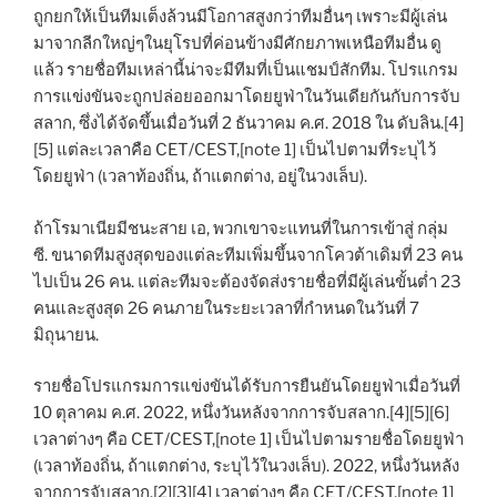
ถูกยกให้เป็นทีมเต็งล้วนมีโอกาสสูงกว่าทีมอื่นๆ เพราะมีผู้เล่น
มาจากลีกใหญ่ๆในยุโรปที่ค่อนข้างมีศักยภาพเหนือทีมอื่น ดู
แล้ว รายชื่อทีมเหล่านี้น่าจะมีทีมที่เป็นแชมป์สักทีม. โปรแกรม
การแข่งขันจะถูกปล่อยออกมาโดยยูฟ่าในวันเดียกันกับการจับ
สลาก, ซึ่งได้จัดขึ้นเมื่อวันที่ 2 ธันวาคม ค.ศ. 2018 ใน ดับลิน.[4]
[5] แต่ละเวลาคือ CET/CEST,[note 1] เป็นไปตามที่ระบุไว้
โดยยูฟ่า (เวลาท้องถิ่น, ถ้าแตกต่าง, อยู่ในวงเล็บ).
ถ้าโรมาเนียมีชนะสาย เอ, พวกเขาจะแทนที่ในการเข้าสู่ กลุ่ม
ซี. ขนาดทีมสูงสุดของแต่ละทีมเพิ่มขึ้นจากโควต้าเดิมที่ 23 คน
ไปเป็น 26 คน. แต่ละทีมจะต้องจัดส่งรายชื่อที่มีผู้เล่นขั้นต่ำ 23
คนและสูงสุด 26 คนภายในระยะเวลาที่กำหนดในวันที่ 7
มิถุนายน.
รายชื่อโปรแกรมการแข่งขันได้รับการยืนยันโดยยูฟ่าเมื่อวันที่
10 ตุลาคม ค.ศ. 2022, หนึ่งวันหลังจากการจับสลาก.[4][5][6]
เวลาต่างๆ คือ CET/CEST,[note 1] เป็นไปตามรายชื่อโดยยูฟ่า
(เวลาท้องถิ่น, ถ้าแตกต่าง, ระบุไว้ในวงเล็บ). 2022, หนึ่งวันหลัง
จากการจับสลาก.[2][3][4] เวลาต่างๆ คือ CET/CEST,[note 1]