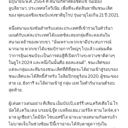
มิถุนายน พ.ศ. 2564 ที่ สนามกีฬาสตอชิตแซ ในเมือง
ลูบลิยานา, ประเทศสโลวีเนีย, เพื่อที่จะตัดสินหาทีมชนะเลิศ
ของ ฟุตบอลชิงแชมป์แห่งชาติยุโรป รุ่นอายุไม่เกิน 21 ปี 2021.
หนึ่งสนามแข่งขันสำหรับแต่ละประเทศที่เข้าร่วมในทัวร์นา
เมนต์กับแต่ละประเทศได้แมตช์ละสองกลุ่มที่จะลงเล่นใน
สนามเหย้าของพวกเขา. “นั่นเพราะพวกเขามีประสบการณ์
มากมาย พวกเขาได้แชมป์รายการใหญ่ๆ ไปแล้ว แต่ผมคิด
ว่าการลุ้นแชมป์จะเป็นการต่อสู้ที่เปิดกว้างระหว่างชาติต่างๆ
ในยูโร 2024 และหนึ่งในนั้นคือ ฮอลแลนด์”. ชนะเลิศของ
แต่ละกลุ่มและทีมรองชนะเลิศที่ดีที่สุดจะได้ผ่านเข้าสู่รอบรอง
ชนะเลิศและได้สิทธิ์สำหรับ โอลิมปิกฤดูร้อน 2020. ผู้ชนะของ
สาย เอ, ฮังการี จะได้ผ่านเข้าสู่ กลุ่ม เอฟ ในทัวร์นาเมนต์รอบ
สุดท้าย.
ผู้เล่นดาวเด่นอย่าง คีเลียน เอ็มบัปเป้,แฮร์รี่ เคน,คริสเตียโน่ โร
นัลโด้,เควิน เดอ บรอยน์,จู๊ด เบลลิงแฮม,เวอร์จิล ฟาน ไดจ์ค,จา
มาล มูเซียล่า,โดมินิก โซบอสซ์ไล น่าจะมาลงสนามกันครบถ้า
ไม่บาดเจ็บในช่วงซ้อม ปีนี้เราน่าจะได้จับตาดูดาวรุ่งใน