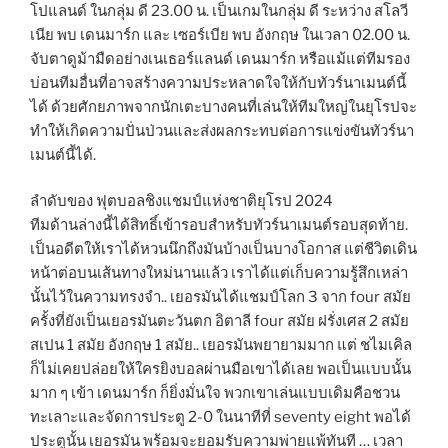
โปแลนด์ ในกลุ่ม ดี 23.00 น. เป็นเกมในกลุ่ม ดี ระหว่าง สโลวี
เนีย พบ เดนมาร์ก และ เซอร์เบีย พบ อังกฤษ ในเวลา 02.00 น.
จับตาดูม้ามืดอย่างเนเธอร์แลนด์ เดนมาร์ก หรือแม้แต่ทีมรอง
บ่อนทีมอื่นที่อาจสร้างความประหลาดใจให้กับทัวร์นาเมนต์นี้
ได้ ด้วยศักยภาพจากนักเตะบางคนที่เล่นให้ทีมใหญ่ในยุโรปจะ
ทำให้เกิดความปั่นป่วนและส่งผลกระทบต่อการแข่งขันทัวร์นา
เมนต์นี้ได้.
ลำดับของ ฟุตบอลชิงแชมป์แห่งชาติยุโรป 2024
ทีมด้านล่างนี้ได้สิทธิ์เข้ารอบสำหรับทัวร์นาเมนต์รอบสุดท้าย.
เป็นอดีตให้เราได้หวนนึกถึงมันบ้างเป็นบางโอกาส แต่ชีวิตเดิน
หน้าต่อบนเส้นทางใหม่นานแล้ว เราได้แต่เก็บความรู้สึกเหล่า
นั้นไว้ในความทรงจำ.. เยอรมันได้แชมป์โลก 3 จาก four สมัย
ครั้งที่ยังเป็นเยอรมันตะวันตก อิตาลี four สมัย ฝรั่งเศส 2 สมัย
สเปน 1 สมัย อังกฤษ 1 สมัย.. เยอรมันพยายามมาก แต่ ชไมเคิล
ก็ไม่เคยปล่อยให้ใครยิงบอลผ่านมือเขาได้เลย พอเป็นแบบนั้น
มาก ๆ เข้า เดนมาร์ก ก็ยิ่งมั่นใจ พวกเขาเล่นแบบเดิมคือชวน
ทะเลาะและจัดการประตู 2-0 ในนาทีที่ seventy eight พอได้
ประตูนั้น เยอรมัน พร้อมจะยอมรับความพ่ายแพ้ทันที … เวลา