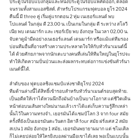
ประตูในรอบแบ่งกลุ่มและหนึ่งประตูในรอบแพ้คัดออก, ตลอด
จนรวมทั้งสามแอสซิสต์. สำหรับโปรแกรมฟุตบอล ยูโร 2024
คืนนี้ มี three คู่ เริ่มคู่แรกตอน 2 ทุ่ม เนเธอร์แลนด์ พบ
โปแลนด์ ในกลุ่ม ดี 23.00 น. เป็นเกมในกลุ่ม ดี ระหว่าง สโลวี
เนีย พบ เดนมาร์ก และ เซอร์เบีย พบ อังกฤษ ในเวลา 02.00 น.
จับตาดูม้ามืดอย่างเนเธอร์แลนด์ เดนมาร์ก หรือแม้แต่ทีมรอง
บ่อนทีมอื่นที่อาจสร้างความประหลาดใจให้กับทัวร์นาเมนต์นี้
ได้ ด้วยศักยภาพจากนักเตะบางคนที่เล่นให้ทีมใหญ่ในยุโรปจะ
ทำให้เกิดความปั่นป่วนและส่งผลกระทบต่อการแข่งขันทัวร์นา
เมนต์นี้ได้.
ลำดับของ ฟุตบอลชิงแชมป์แห่งชาติยุโรป 2024
ทีมด้านล่างนี้ได้สิทธิ์เข้ารอบสำหรับทัวร์นาเมนต์รอบสุดท้าย.
เป็นอดีตให้เราได้หวนนึกถึงมันบ้างเป็นบางโอกาส แต่ชีวิตเดิน
หน้าต่อบนเส้นทางใหม่นานแล้ว เราได้แต่เก็บความรู้สึกเหล่า
นั้นไว้ในความทรงจำ.. เยอรมันได้แชมป์โลก 3 จาก four สมัย
ครั้งที่ยังเป็นเยอรมันตะวันตก อิตาลี four สมัย ฝรั่งเศส 2 สมัย
สเปน 1 สมัย อังกฤษ 1 สมัย.. เยอรมันพยายามมาก แต่ ชไมเคิล
ก็ไม่เคยปล่อยให้ใครยิงบอลผ่านมือเขาได้เลย พอเป็นแบบนั้น