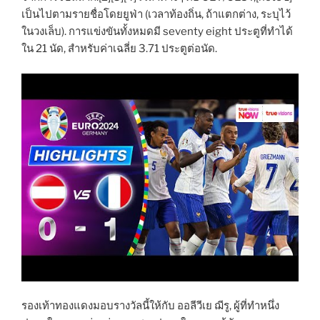
เป็นไปตามรายชื่อโดยยูฟ่า (เวลาท้องถิ่น, ถ้าแตกต่าง, ระบุไว้
ในวงเล็บ). การแข่งขันทั้งหมดมี seventy eight ประตูที่ทำได้
ใน 21 นัด, สำหรับค่าเฉลี่ย 3.71 ประตูต่อนัด.
รองเท้าทองแดงมอบรางวัลนี้ให้กับ ออลีวีเย ฌีรู, ผู้ที่ทำหนึ่ง