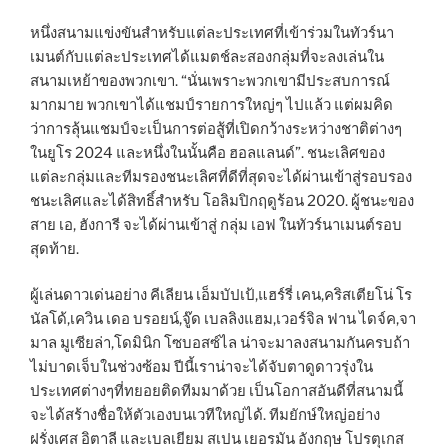
หนึ่งสนามแข่งขันสำหรับแต่ละประเทศที่เข้าร่วมในทัวร์นา
เมนต์กับแต่ละประเทศได้แมตช์ละสองกลุ่มที่จะลงเล่นใน
สนามเหย้าของพวกเขา. “นั่นเพราะพวกเขามีประสบการณ์
มากมาย พวกเขาได้แชมป์รายการใหญ่ๆ ไปแล้ว แต่ผมคิด
ว่าการลุ้นแชมป์จะเป็นการต่อสู้ที่เปิดกว้างระหว่างชาติต่างๆ
ในยูโร 2024 และหนึ่งในนั้นคือ ฮอลแลนด์”. ชนะเลิศของ
แต่ละกลุ่มและทีมรองชนะเลิศที่ดีที่สุดจะได้ผ่านเข้าสู่รอบรอง
ชนะเลิศและได้สิทธิ์สำหรับ โอลิมปิกฤดูร้อน 2020. ผู้ชนะของ
สาย เอ, ฮังการี จะได้ผ่านเข้าสู่ กลุ่ม เอฟ ในทัวร์นาเมนต์รอบ
สุดท้าย.
ผู้เล่นดาวเด่นอย่าง คีเลียน เอ็มบัปเป้,แฮร์รี่ เคน,คริสเตียโน่ โร
นัลโด้,เควิน เดอ บรอยน์,จู๊ด เบลลิงแฮม,เวอร์จิล ฟาน ไดจ์ค,จา
มาล มูเซียล่า,โดมินิก โซบอสซ์ไล น่าจะมาลงสนามกันครบถ้า
ไม่บาดเจ็บในช่วงซ้อม ปีนี้เราน่าจะได้จับตาดูดาวรุ่งใน
ประเทศต่างๆที่ทยอยติดทีมมาด้วย เป็นโอกาสอันดีที่สนามนี้
จะได้สร้างชื่อให้ตัวเองบนเวทีใหญ่ได้. ทีมยักษ์ใหญ่อย่าง
ฝรั่งเศส อิตาลี และเบลเยียม สเปน เยอรมัน อังกฤษ โปรตุเกส