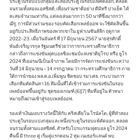
ประตูในรอบแบ่งกลุ่มและสองประตูในรอบแพ้คัดออก, ตลอด
จนรวมทั้งสองแอสซิสต์; เพื่อนร่วมชาติอย่าง ดีมีทรี ปาแย็ต ได้
สะสมจำนวนเท่ากัน, แต่ลงเล่นมากกว่า 50 นาทีซึ่งมากกว่า
ฌีรู. การมีส่วนร่วมของ รอบคัดเลือกเพลย์ออฟ จะใช้ตัดสินขึ้น
อยู่กับประสิทธิภาพของพวกเขาใน ยูฟ่าเนชันส์ลีก ฤดูกาล
2022–23. เมื่อวันจันทร์ ที่ 17 มิถุนายน 2567 นายสุรศักดิ์
พันธ์เจริญวรกุล รัฐมนตรีช่วยว่าการกระทรวงศึกษาธิการ
กล่าวถึงการแข่งขันฟุตบอลชิงแชมป์แห่งชาติยุโรป หรือ ยูโร
2024 ที่เยอรมนีเป็นเจ้าภาพ โดยมีการจัดการแข่งขันระหว่าง
วันที่ 14 มิถุนายน – 14 กรกฎาคม ว่า กระทรวงศึกษาธิการ ภาย
ใต้การนำของ พล.ต.อ.เพิ่มพูน ชิดชอบ รมว.ศธ. กระบวนการ
เลือกทีมตัดสินหา 16 ทีมนั้นที่ได้เข้าร่วมการแข่งขันในรอบ
เพลย์ออฟขึ้นอยู่กับ ชุดของเกณฑ์.[6][7] ทีมที่อยู่ใน ตัวหนา
หมายถึงผ่านเข้าสู่รอบเพลย์ออฟ.
รองเท้าเงินมอบรางวัลนี้ให้กับ คริสเตียโน โรนัลโด, ผู้ที่ทำสอง
ประตูในรอบแบ่งกลุ่มและหนึ่งประตูในรอบแพ้คัดออก, ตลอด
จนรวมทั้งสามแอสซิสต์. สำหรับโปรแกรมฟุตบอล ยูโร 2024
คืนนี้ มี three คู่ เริ่มคู่แรกตอน 2 ทุ่ม เนเธอร์แลนด์ พบ