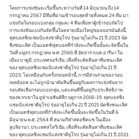
โดยการแข่งขันจะเริ่มขึ้นระหว่างวันที่ 14 มิถุนายน ถึง 14
กรกฎาคม 2567 มีทีมที่ผ่านเข้ารอบสุดท้ายทั้งหมด 24 ทีม มา
แข่งกันในรอบแบ่งกลุ่ม กลุ่มละ 4 ทีมเพื่อหาผู้เข้ารอบถัดไป
การแข่งขันแบ่งกันจัดขึ้นในหลายเมืองใหญ่ของเยอรมันดังนี้.
ฟุตบอลชิงแชมป์แห่งชาติยุโรป รุ่นอายุไม่เกิน 21 ปี 2023 นัด
ชิงชนะเลิศ เป็นแมตช์ฟุตบอลที่กำลังจะเกิดขึ้นนั้นจะจัดขึ้นใน
วันที่ eight กรกฎาคม พ.ศ. 2566 ที่ อัดจาราเบต อารีนา ใน
เมือง บาตูมี, ประเทศจอร์เจีย, เพื่อที่จะตัดสินหาทีมชนะเลิศ
ของ ฟุตบอลชิงแชมป์แห่งชาติยุโรป รุ่นอายุไม่เกิน 21 ปี
2023. ไม่เหมือนกับครั้งก่อนหน้านี้, การมีส่วนร่วมของ รอบ
เพลย์ออฟ จะไม่ถูกนำมาตัดสินขึ้นอยู่กับผลการแข่งขันจาก
รอบคัดเลือกรอบแบ่งกลุ่ม, แต่แทนที่ขึ้นอยู่กับประสิทธิภาพ
ของพวกเขาใน ยูฟ่าเนชันส์ลีก ฤดูกาล 2018–19. ฟุตบอลชิง
แชมป์แห่งชาติยุโรป รุ่นอายุไม่เกิน 21 ปี 2021 นัดชิงชนะเลิศ
เป็นแมตช์ฟุตบอลที่กำลังจะเกิดขึ้นนั้นจะจัดขึ้นในวันที่ 6
มิถุนายน พ.ศ. 2564 ที่ สนามกีฬาสตอชิตแซ ในเมือง
ลูบลิยานา, ประเทศสโลวีเนีย, เพื่อที่จะตัดสินหาทีมชนะเลิศ
ของ ฟุตบอลชิงแชมป์แห่งชาติยุโรป รุ่นอายุไม่เกิน 21 ปี 2021.