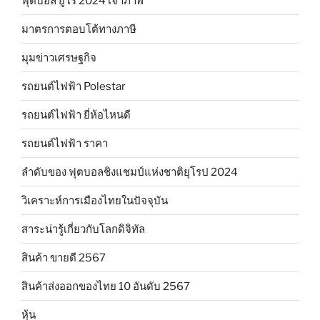
ฟุตบอล ยูโร 2024 เจ้าภาพ
มาตรการตอบโต้ทางภาษี
มุมข่าวเศรษฐกิจ
รถยนต์ไฟฟ้า Polestar
รถยนต์ไฟฟ้า ยี่ห้อไหนดี
รถยนต์ไฟฟ้า ราคา
ลำดับของ ฟุตบอลชิงแชมป์แห่งชาติยุโรป 2024
วิเคราะห์การเมืองไทยในปัจจุบัน
สาระน่ารู้เกี่ยวกับโลกดิจิทัล
สินค้า ขายดี 2567
สินค้าส่งออกของไทย 10 อันดับ 2567
หุ้น