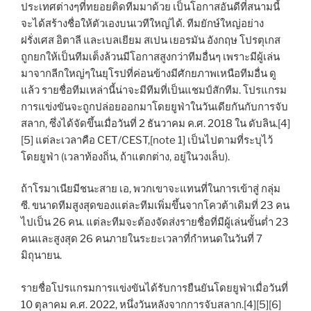
ประเทศต่างๆที่ทยอยติดทีมมาด้วย เป็นโอกาสอันดีที่สนามนี้
จะได้สร้างชื่อให้ตัวเองบนเวทีใหญ่ได้. ทีมยักษ์ใหญ่อย่าง
ฝรั่งเศส อิตาลี และเบลเยียม สเปน เยอรมัน อังกฤษ โปรตุเกส
ถูกยกให้เป็นทีมเต็งล้วนมีโอกาสสูงกว่าทีมอื่นๆ เพราะมีผู้เล่น
มาจากลีกใหญ่ๆในยุโรปที่ค่อนข้างมีศักยภาพเหนือทีมอื่น ดู
แล้ว รายชื่อทีมเหล่านี้น่าจะมีทีมที่เป็นแชมป์สักทีม. โปรแกรม
การแข่งขันจะถูกปล่อยออกมาโดยยูฟ่าในวันเดียกันกับการจับ
สลาก, ซึ่งได้จัดขึ้นเมื่อวันที่ 2 ธันวาคม ค.ศ. 2018 ใน ดับลิน.[4]
[5] แต่ละเวลาคือ CET/CEST,[note 1] เป็นไปตามที่ระบุไว้
โดยยูฟ่า (เวลาท้องถิ่น, ถ้าแตกต่าง, อยู่ในวงเล็บ).
ถ้าโรมาเนียมีชนะสาย เอ, พวกเขาจะแทนที่ในการเข้าสู่ กลุ่ม
ซี. ขนาดทีมสูงสุดของแต่ละทีมเพิ่มขึ้นจากโควต้าเดิมที่ 23 คน
ไปเป็น 26 คน. แต่ละทีมจะต้องจัดส่งรายชื่อที่มีผู้เล่นขั้นต่ำ 23
คนและสูงสุด 26 คนภายในระยะเวลาที่กำหนดในวันที่ 7
มิถุนายน.
รายชื่อโปรแกรมการแข่งขันได้รับการยืนยันโดยยูฟ่าเมื่อวันที่
10 ตุลาคม ค.ศ. 2022, หนึ่งวันหลังจากการจับสลาก.[4][5][6]