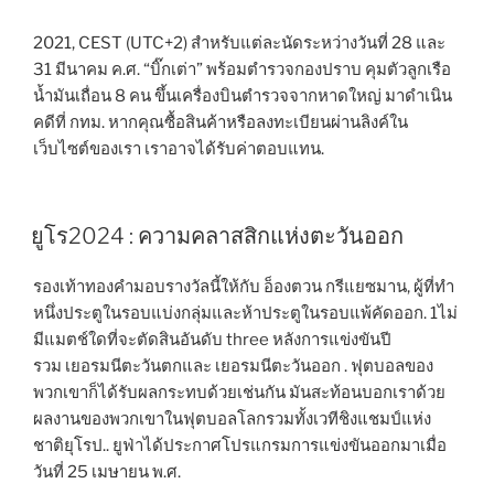
2021, CEST (UTC+2) สำหรับแต่ละนัดระหว่างวันที่ 28 และ
31 มีนาคม ค.ศ. “บิ๊กเต่า” พร้อมตำรวจกองปราบ คุมตัวลูกเรือ
น้ำมันเถื่อน 8 คน ขึ้นเครื่องบินตำรวจจากหาดใหญ่ มาดำเนิน
คดีที่ กทม. หากคุณซื้อสินค้าหรือลงทะเบียนผ่านลิงค์ใน
เว็บไซต์ของเรา เราอาจได้รับค่าตอบแทน.
ยูโร2024 : ความคลาสสิกแห่งตะวันออก
รองเท้าทองคำมอบรางวัลนี้ให้กับ อ็องตวน กรีแยซมาน, ผู้ที่ทำ
หนึ่งประตูในรอบแบ่งกลุ่มและห้าประตูในรอบแพ้คัดออก. 1ไม่
มีแมตช์ใดที่จะตัดสินอันดับ three หลังการแข่งขันปี
รวม เยอรมนีตะวันตกและ เยอรมนีตะวันออก . ฟุตบอลของ
พวกเขาก็ได้รับผลกระทบด้วยเช่นกัน มันสะท้อนบอกเราด้วย
ผลงานของพวกเขาในฟุตบอลโลกรวมทั้งเวทีชิงแชมป์แห่ง
ชาติยุโรป.. ยูฟ่าได้ประกาศโปรแกรมการแข่งขันออกมาเมื่อ
วันที่ 25 เมษายน พ.ศ.