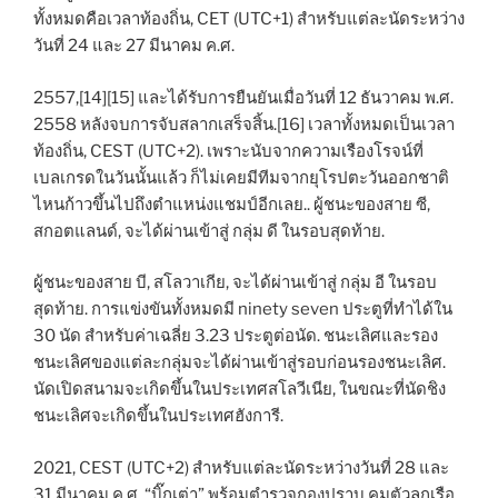
ทั้งหมดคือเวลาท้องถิ่น, CET (UTC+1) สำหรับแต่ละนัดระหว่าง
วันที่ 24 และ 27 มีนาคม ค.ศ.
2557,[14][15] และได้รับการยืนยันเมื่อวันที่ 12 ธันวาคม พ.ศ.
2558 หลังจบการจับสลากเสร็จสิ้น.[16] เวลาทั้งหมดเป็นเวลา
ท้องถิ่น, CEST (UTC+2). เพราะนับจากความเรืองโรจน์ที่
เบลเกรดในวันนั้นแล้ว ก็ไม่เคยมีทีมจากยุโรปตะวันออกชาติ
ไหนก้าวขึ้นไปถึงตำแหน่งแชมป์อีกเลย.. ผู้ชนะของสาย ซี,
สกอตแลนด์, จะได้ผ่านเข้าสู่ กลุ่ม ดี ในรอบสุดท้าย.
ผู้ชนะของสาย บี, สโลวาเกีย, จะได้ผ่านเข้าสู่ กลุ่ม อี ในรอบ
สุดท้าย. การแข่งขันทั้งหมดมี ninety seven ประตูที่ทำได้ใน
30 นัด สำหรับค่าเฉลี่ย 3.23 ประตูต่อนัด. ชนะเลิศและรอง
ชนะเลิศของแต่ละกลุ่มจะได้ผ่านเข้าสู่รอบก่อนรองชนะเลิศ.
นัดเปิดสนามจะเกิดขึ้นในประเทศสโลวีเนีย, ในขณะที่นัดชิง
ชนะเลิศจะเกิดขึ้นในประเทศฮังการี.
2021, CEST (UTC+2) สำหรับแต่ละนัดระหว่างวันที่ 28 และ
31 มีนาคม ค.ศ. “บิ๊กเต่า” พร้อมตำรวจกองปราบ คุมตัวลูกเรือ