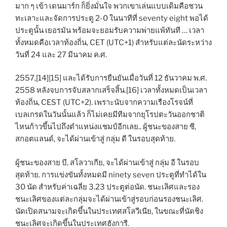
มาก ๆ เข้า เดนมาร์ก ก็ยิ่งมั่นใจ พวกเขาเล่นแบบเดิมคือชวน
ทะเลาะและจัดการประตู 2-0 ในนาทีที่ seventy eight พอได้
ประตูนั้น เยอรมัน พร้อมจะยอมรับความพ่ายแพ้ทันที … เวลา
ทั้งหมดคือเวลาท้องถิ่น, CET (UTC+1) สำหรับแต่ละนัดระหว่าง
วันที่ 24 และ 27 มีนาคม ค.ศ.
2557,[14][15] และได้รับการยืนยันเมื่อวันที่ 12 ธันวาคม พ.ศ.
2558 หลังจบการจับสลากเสร็จสิ้น.[16] เวลาทั้งหมดเป็นเวลา
ท้องถิ่น, CEST (UTC+2). เพราะนับจากความเรืองโรจน์ที่
เบลเกรดในวันนั้นแล้ว ก็ไม่เคยมีทีมจากยุโรปตะวันออกชาติ
ไหนก้าวขึ้นไปถึงตำแหน่งแชมป์อีกเลย.. ผู้ชนะของสาย ซี,
สกอตแลนด์, จะได้ผ่านเข้าสู่ กลุ่ม ดี ในรอบสุดท้าย.
ผู้ชนะของสาย บี, สโลวาเกีย, จะได้ผ่านเข้าสู่ กลุ่ม อี ในรอบ
สุดท้าย. การแข่งขันทั้งหมดมี ninety seven ประตูที่ทำได้ใน
30 นัด สำหรับค่าเฉลี่ย 3.23 ประตูต่อนัด. ชนะเลิศและรอง
ชนะเลิศของแต่ละกลุ่มจะได้ผ่านเข้าสู่รอบก่อนรองชนะเลิศ.
นัดเปิดสนามจะเกิดขึ้นในประเทศสโลวีเนีย, ในขณะที่นัดชิง
ชนะเลิศจะเกิดขึ้นในประเทศฮังการี.