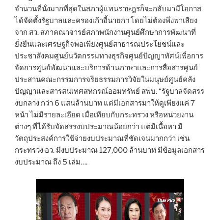
จำนวนที่นั่งมากที่สุดในสภาผู้แทนราษฎรก็จะกลับมามีโอกาส
ได้จัดตั้งรัฐบาลและครองเก้าอี้นายกฯ โดยไม่ต้องพึ่งพาเสียง
จาก สว. สภาคณาจารย์สภาพนักงานศูนย์ศึกษาการพัฒนาที่
ยั่งยืนและเศรษฐกิจพอเพียงศูนย์สาธารณประโยชน์และ
ประชาสังคมศูนย์นวัตกรรมทางธุรกิจศูนย์ปัญญาทัศน์เพื่อการ
จัดการศูนย์พัฒนาและบริการด้านภาษาและการสื่อสารศูนย์
ประสานคณะกรรมการจริยธรรมการวิจัยในมนุษย์ศูนย์คลัง
ปัญญาและสารสนเทศสหกรณ์ออมทรัพย์ สพบ. “รัฐบาลจัดสรร
งบกลาง กว่า 6 แสนล้านบาท แต่มีเอกสารมาให้ดูเพียงแค่ 7
หน้า ไม่มีรายละเอียด เมื่อเทียบกับกระทรวง หรือหน่วยงาน
ต่างๆ ที่ได้รับจัดสรรงบประมาณน้อยกว่า แต่มีเนื้อหา มี
วัตถุประสงค์การใช้จ่ายงบประมาณที่ชัดเจนมากกว่า เช่น
กระทรวง อว. มีงบประมาณ 127,000 ล้านบาท มีข้อมูลเอกสาร
งบประมาณ ถึง 5 เล่ม….