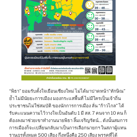
“พิธา” ยอมรับตั้งใจเยือนเชียงใหม่ ไม่ได้มาปาดหน้า”ทักษิณ”
ย้ำ ไม่มีนัยยะการเมือง มองกระแสพื้นที่ ไม่มีใครเป็นเจ้าถิ่น
ประชาชนไม่ใช่สมบัติ ของนักการการเมือง ลั่น “ก้าวไกล” ได้
รับคะแนนความไว้วางใจเป็นอันดับ 1 มี สส. 7 คนจาก 10 คน ก็
ต้องลงมาช่วยเขาทำงาน​นายพิธา ลิ้ม​เจริญ​รัตน์​… ดังนั้นสมการ
การเมืองก็จะเปลี่ยนกลับมาเป็นการเลือกนายกฯ ในสภาผู้แทน
ราษฎรทั้งหมด 500 เสียง กึ่งหนึ่งคือ 250 เสียง พรรคที่ได้