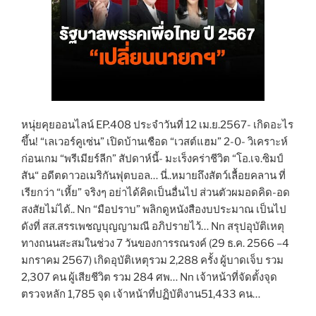
หนุ่ยคุยออนไลน์ EP.408 ประจำวันที่ 12 เม.ย.2567- เกิดอะไร
ขึ้น! “เลเวอร์คูเซ่น” เปิดบ้านเชือด “เวสต์แฮม” 2-0- วิเคราะห์
ก่อนเกม “พรีเมียร์ลีก” สัปดาห์นี้- มะเร็งคร่าชีวิต “โอ.เจ.ซิมป์
สัน“ อดีตดาวอเมริกันฟุตบอล… นี่..หมายถึงสัตว์เลื้อยคลาน ที่
เรียกว่า “เหี้ย” จริงๆ อย่าได้คิดเป็นอื่นไป ส่วนตัวผมอดคิด-อด
สงสัยไม่ได้.. Nn “มือปราบ” พลิกดูหนังสืองบประมาณ เป็นไป
ดังที่ สส.สรรเพชญบุญญามณี อภิปรายไว้… Nn สรุปอุบัติเหตุ
ทางถนนสะสมในช่วง 7 วันของการรณรงค์ (29 ธ.ค. 2566 –4
มกราคม 2567) เกิดอุบัติเหตุรวม 2,288 ครั้ง ผู้บาดเจ็บ รวม
2,307 คน ผู้เสียชีวิต รวม 284 ศพ… Nn เจ้าหน้าที่จัดตั้งจุด
ตรวจหลัก 1,785 จุด เจ้าหน้าที่ปฏิบัติงาน51,433 คน…