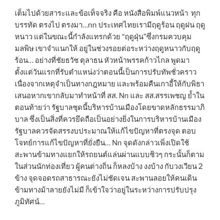
เต็มไปด้วยสาระและข้อเท็จจริง คือ หนังสือพิมพ์แนวหน้า ทุก
บรรทัด ตรงไป ตรงมา…nn ประเทศไทยเรามีฤดูร้อน ฤดูฝน ฤดู
หนาว แต่ในขณะนี้กำลังแทรกด้วย “ฤดูฝุ่น”ซึ่งกรมควบคุม
มลพิษ เขาจำแนกให้ อยู่ในช่วงรอยต่อระหว่างฤดูหนาวกับฤดู
ร้อน… อย่างที่ชัยธวัช ตุลาธน หัวหน้าพรรคก้าวไกล พูดมา
ตั้งแต่วันแรกที่รับตำแหน่งว่าตอนนี้เป็นการปรับทัพชั่วคราว
เนื่องจากเหตุจำเป็นทางกฎหมาย และพร้อมคืนเกาอี้ให้กับพิธา
เสนอหากเขากลับมาทำหน้าที่ สส. Nn และ สส.สรรเพชญ ย้ำใน
ตอนท้ายว่า รัฐบาลชุดนี้บริหารบ้านเมืองโดยขาดหลักธรรมาภิ
บาล ซึ่งเป็นสิ่งที่ควรยึดถือเป็นอย่างยิ่งในการบริหารบ้านเมือง
รัฐบาลควรจัดสรรงบประมาณให้แก้ไขปัญหาที่ตรงจุด ตอบ
โจทย์การแก้ไขปัญหาที่ยั่งยืน… Nn จุดดังกล่าวเพิ่งเปิดใช้
สะพานข้ามทางแยกให้รถยนต์แล่นผ่านแบบชิวๆ กระนั้นก็ตาม
ในส่วนนักท่องเที่ยว ผู้คนต่างถิ่น ก็หลงบ้าง งงบ้าง กับวงเวียน 2
ข้าง จุดจอดรถสาธารณะยังไม่ชัดเจน สะพานลอยให้คนเดิน
ข้ามทางม้าลายยังไม่มี ก็เข้าใจว่าอยู่ในระหว่างการปรับปรุง
ภูมิทัศน์…