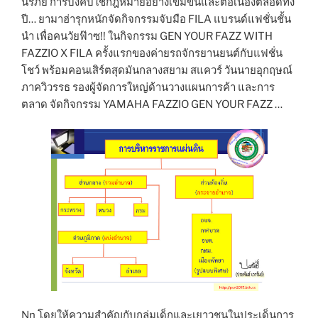
นิรภัย การบังคับใช้กฎหมายอย่างเข้มข้นและต่อเนื่องตลอดทั้ง
ปี… ยามาฮ่ารุกหนักจัดกิจกรรมจับมือ FILA แบรนด์แฟชั่นชั้น
นำ เพื่อคนวัยฟ๊าซ!! ในกิจกรรม GEN YOUR FAZZ WITH
FAZZIO X FILA ครั้งแรกของค่ายรถจักรยานยนต์กับแฟชั่น
โชว์ พร้อมคอนเสิร์ตสุดมันกลางสยาม สแควร์ วันนายอุกฤษณ์
ภาควิวรรธ รองผู้จัดการใหญ่ด้านวางแผนการค้า และการ
ตลาด จัดกิจกรรม YAMAHA FAZZIO GEN YOUR FAZZ …
Nn โดยให้ความสำคัญกับกลุ่มเด็กและเยาวชนในประเด็นการ