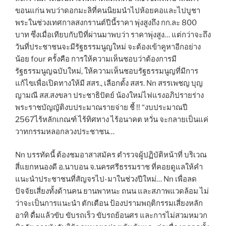
ขอนแก่น พบว่าดอกมะลิที่คนนิยมนำไปห้อยคอและไปบูชา
พระในช่วงเทศกาลสงกรานต์ปีนี้ราคา พุ่งสูงถึง กก.ละ 800
บาท ซึ่งเมื่อเทียบกับปีที่ผ่านมาพบว่า ราคาพุ่งสูง… แต่กว่าจะถึง
วันที่ประชาชนจะมีรัฐธรรมนูญใหม่ จะต้องเข้าคูหาอีกอย่าง
น้อย four ครั้งคือ การให้ความเห็นชอบว่าต้องการมี
รัฐธรรมนูญฉบับใหม่, ให้ความเห็นชอบรัฐธรรมนูญที่มีการ
แก้ไขเพื่อเปิดทางให้มี สสร., เลือกตั้ง สสร. Nn สรรเพชญ บุญ
ญามณี สส.สงขลา ประชาธิปัตย์ น้องใหม่ไฟแรงอภิปรายร่าง
พระราชบัญญัติงบประมาณรายจ่าย ชี้ !! “งบประมาณปี
2567ไร้หลักเกณฑ์ ไร้ทิศทาง ไร้อนาคต หวั่น จะกลายเป็นแค่
วาทกรรมหลอกลวงประชาชน…
Nn บรรทัดนี้ ต้องชมอาสาสมัคร ตำรวจผู้ปฏิบัติหน้าที่ บริเวณ
สี่แยกหนองดี อ.นาบอน จ.นครศรีธรรมราช ที่คอยดูแลให้คำ
แนะนำประชาชนที่สัญจรไป-มาในช่วงปีใหม่… Nn เพื่อลด
ปัจจัยเสี่ยงทั้งด้านคน ยานพาหนะ ถนน และสภาพแวดล้อม ไม่
ว่าจะเป็นการแนะนำ ตักเตือน ป้องปรามพฤติกรรมเสี่ยงหลัก
อาทิ ดื่มแล้วขับ ขับรถเร็ว ขับรถย้อนศร และการไม่สวมหมวก