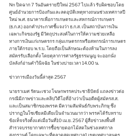
Nn ปิดฉาก 7 วันอันตรายปีใหม่ 2567 ไปแล้ว รับผิดชอบโดย
ศูนย์อำนวยการป้องกันและลดอุบัติเหตุทางถนนช่วงเทศกาลปี
ใหม่ พ.ศ. ธนาคารเพื่อการเกษตรและสหกรณ์การเกษตร
(ธ.ก.ส.) ออกคำประกาศชี้แจงว่า ธ.ก.ส. เป็นสถาบันการเงิน
เฉพาะกิจของรัฐ มีวัตถุประสงค์ในการให้ความช่วยเหลือ
ทางการเงินแก่เกษตรกร กลุ่มเกษตรกรหรือสหกรณ์การเกษตร
ภายใต้กรอบ พ.ร.บ. โดยถือเป็นลักษณะต้องห้ามในการลง
สมัครรับเลือกตั้ง โดยตุลาการศาลรัฐธรรมนูญ จะออกนั่ง
บัลลังก์อ่านคำวินิจฉัย ในช่วงบ่ายเวลา 14.00 น.
ข่าวการเมืองวันนี้ล่าสุด 2567
นายราเมศ รัตนะเชวง โฆษกพรรคประชาธิปัตย์ แถลงข่าวต่อ
กรณีมีภาพข่าวและคลิปวิดีโอที่อ้างว่าเป็นอดีตผู้สมัครส.ส.
และเป็นสมาชิกของพรรค มีความสัมพันธ์กับพระภิกษุ ซึ่ง
ปรากฏในโซเชียลมีเดียเป็นจำนวนมากว่า พรรคได้รับทราบ
ข้อเท็จจริงตั้งแต่เมื่อวันที่10 เม.ย. 2567 ผู้สื่อข่าวลงพื้นที่
สำรวจบรรยากาศการซื้อขายดอกไม้สดในช่วงเทศกาล
สงกรานต์ โดยเฉพาะที่ตลาดสดเทศบาล1 เขตเทศบาลนคร