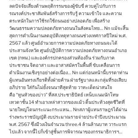
ลดปัจจัยเสี่ยงด้านพฤติกรรมของผู้ขับขี่ ควบคู่ไปกับการ
รณรงค์ประชาสัมพันธ์สร้างการรับรู้ ความเข้าใจ และความ
ตระหนักในการใช้รถใช้ถนนอย่างปลอดภัย เพื่อสร้าง
วัฒนธรรมความปลอดภัยทางถนนในสังคมไทย… Nn แม้จะสิ้น
สุดการดำเนินงานลดอุบัติเหตุทางถนนช่วงเทศกาลปีใหม่ พ.ศ.
2567 แล้ว ศูนย์อำนวยการความปลอดภัยทางถนนจะได้
ประสานจังหวัด ศูนย์ปฏิบัติการความปลอดภัยทางถนนอำเภอ
เขต (กทม.) และองค์กรปกครองส่วนท้องถิ่น ร่วมกับภาค
ประชาชน จิตอาสา และอาสาสมัครในพื้นที่ ขับเคลื่อนการ
ดำเนินงานเชิงรุกอย่างต่อเนื่อง… Nn แต่ก่อนหน้านี้บรรดาท่าน
ผู้แทนอันทรงเกียรติทั้งฝ่ายค้าน ฝ่ายรัฐบาลและกลุ่มที่รอเสียบ
อภิปราย ใส่กันไม่ยั้งจนนาทีสุดท้าย วาทะเด็ดน่าสนใจ
คือ “ทูนหัวของบ่าว” ที่สส.ประชาธิปัตย์ เหน็บแนมนักโทษ
เทวดาชั้น 14 ทำเอาเหล่าสาวกของแม้ว ดิ้นประท้วงสุดชีวิตที่
นายใหญ่โดนกระแนะกระแหน… Nnสภาผู้แทนราษฎรได้ผ่าน
ร่างพระราชบัญญัติ งบประมาณรายจ่ายประจำปีงบประมาณ
พ.ศ. 2567 ซึ่งมีวงเงินจำนวน three.4 ล้านล้านบาท วาระแรก
ไปแล้ว จากนี้ไปก็เข้าสู่ชั้นการพิจารณาของกรรมาธิการฯ…