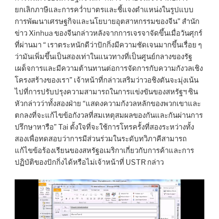
ยกเลิกภาษีและการคว่ำบาตรและชี้แจงตำแหน่งในรูปแบบ
การพัฒนาเศรษฐกิจและนโยบายอุตสาหกรรมของจีน” สำนัก
ข่าว Xinhua ของจีนกล่าวหลังจากการเจรจาจัดขึ้นเมื่อวันศุกร์
ที่ผ่านมา “ เราตระหนักดีว่าปักกิ่งมีความชัดเจนมากขึ้นเรื่อย ๆ
ว่ามันเพิ่มขึ้นเป็นสองเท่าในแนวทางที่เป็นศูนย์กลางของรัฐ
เผด็จการและมีความต้านทานต่อการจัดการกับความกังวลเชิง
โครงสร้างของเรา” เจ้าหน้าที่กล่าวเสริมว่าวอชิงตันจะมุ่งเน้น
ไปที่การปรับปรุงความสามารถในการแข่งขันของสหรัฐฯ ซิน
หัวกล่าวว่าทั้งสองฝ่าย “แสดงความกังวลหลักของพวกเขาและ
ตกลงที่จะแก้ไขข้อกังวลที่สมเหตุสมผลของกันและกันผ่านการ
ปรึกษาหารือ” Tai ตั้งใจที่จะใช้การโทรครั้งที่สองระหว่างทั้ง
สองเพื่อทดสอบว่าการมีส่วนร่วมในระดับทวิภาคีสามารถ
แก้ไขข้อร้องเรียนของสหรัฐอเมริกาเกี่ยวกับการค้าและการ
ปฏิบัติของปักกิ่งได้หรือไม่เจ้าหน้าที่ USTR กล่าว