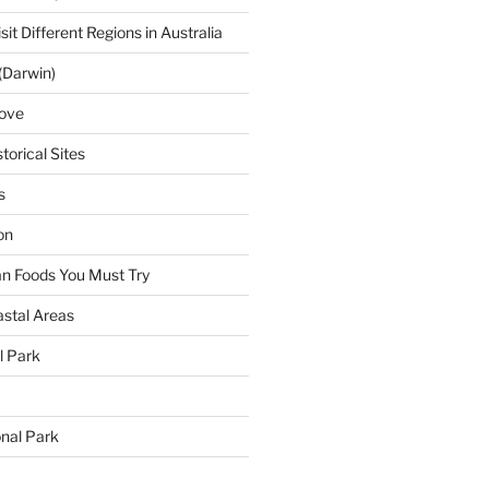
sit Different Regions in Australia
(Darwin)
ove
torical Sites
s
on
ian Foods You Must Try
astal Areas
al Park
onal Park