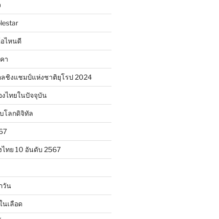
จ
lestar
ห้อไหนดี
าคา
ลชิงแชมป์แห่งชาติยุโรป 2024
องไทยในปัจจุบัน
ับโลกดิจิทัล
567
งไทย 10 อันดับ 2567
กวัน
ในเลือด