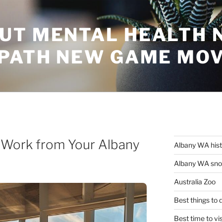
UT MENTAL HEALTH 
 PATH NEW GAME MO
 Work from Your Albany
Albany WA his
Albany WA snor
Australia Zoo
Best things to
Best time to vi