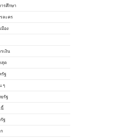
การศึกษา
ารละคร
เมือง
ารเงิน
าสุด
หรัฐ
น ๆ
ทยรัฐ
ี้
รัฐ
ลก