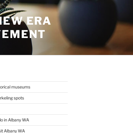
NEW ERA
VEMENT
torical museums
keling spots
 do in Albany WA
sit Albany WA