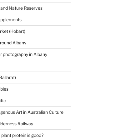
 and Nature Reserves
supplements
ket (Hobart)
around Albany
or photography in Albany
Ballarat)
rbles
fic
igenous Art in Australian Culture
lderness Railway
plant protein is good?