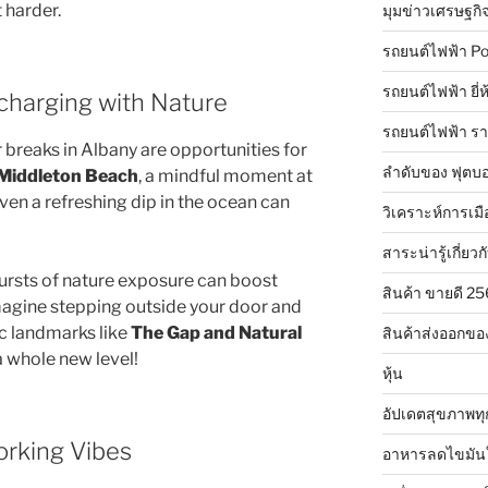
 harder.
มุมข่าวเศรษฐกิ
รถยนต์ไฟฟ้า Po
รถยนต์ไฟฟ้า ยี่
echarging with Nature
รถยนต์ไฟฟ้า ร
 breaks in Albany are opportunities for
ลำดับของ ฟุตบอ
Middleton Beach
, a mindful moment at
even a refreshing dip in the ocean can
วิเคราะห์การเมื
สาระน่ารู้เกี่ยวก
ursts of nature exposure can boost
สินค้า ขายดี 2
Imagine stepping outside your door and
c landmarks like
The Gap and Natural
สินค้าส่งออกขอ
 a whole new level!
หุ้น
อัปเดตสุขภาพทุ
rking Vibes
อาหารลดไขมัน