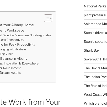
National Parks
plant protein 
Salamanca Mar
m Your Albany Home
lbany Workspace
Scenic drives 
ht: Window Views are Non-Negotiable
less Connectivity
Scenic spots f
le for Peak Productivity
harging with Nature
Shark Bay
ing Vibes
 Balance in Albany
Sovereign Hill (
s: Inspiration is Everywhere
The Devil's Ma
for Nourishment
 Dream Awaits
The Indian Paci
The Role of Ind
West Coast Wi
te Work from Your
Which brand of 