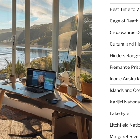
Best Time to Vi
Cage of Death 
Crocosaurus C
Cultural and His
Flinders Range
Fremantle Pris
Iconic Austral
Islands and Co
Karijini Nation
Lake Eyre
Litchfield Nati
Margaret River